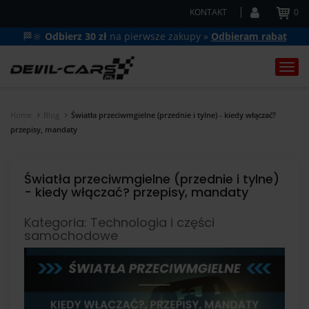
KONTAKT
0
🏁🔆
Odbierz 30 zł
na pierwsze zakupy »
Odbieram rabat
Togg
navi
Home
Blog
Światła przeciwmgielne (przednie i tylne) - kiedy włączać?
przepisy, mandaty
Światła przeciwmgielne (przednie i tylne)
- kiedy włączać? przepisy, mandaty
Kategoria: Technologia i części
samochodowe