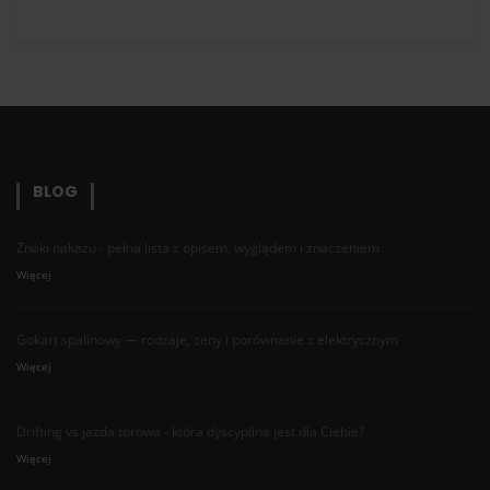
BLOG
Znaki nakazu - pełna lista z opisem, wyglądem i znaczeniem
Więcej
Gokart spalinowy — rodzaje, ceny i porównanie z elektrycznym
Więcej
Drifting vs jazda torowa - która dyscyplina jest dla Ciebie?
Więcej