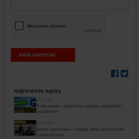
Najnowsze wpisy
05.08.2026
Znaki nakazu - pełna lista z opisem, wyglądem i
znaczeniem
27.07.2026
Gokart spalinowy — rodzaje, ceny i porównanie
z elektrycznym