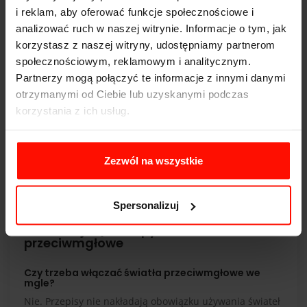
Przednie światła przeciwmgłowe można stosować przy
i reklam, aby oferować funkcje społecznościowe i
wyraźnie ograniczonej widoczności (np. mgła,
analizować ruch w naszej witrynie. Informacje o tym, jak
intensywny deszcz lub śnieg), a także od zmierzchu do
korzystasz z naszej witryny, udostępniamy partnerom
świtu na drodze krętej oznaczonej odpowiednimi
społecznościowym, reklamowym i analitycznym.
znakami. W praktyce mandat najczęściej dotyczy nie
Partnerzy mogą połączyć te informacje z innymi danymi
samego włączenia, tylko jeżdżenia na przeciwmgłowych
otrzymanymi od Ciebie lub uzyskanymi podczas
wtedy, gdy nie ma ku temu uzasadnienia.
korzystania z ich usług.
Dzięki za przeczytanie. Jeśli jesteś fanem szybkich
samochodów, sprawdź nasze
przejazdy superautami po
torach
.
Zezwól na wszystkie
Spersonalizuj
FAQ – najczęstsze pytania o światła
przeciwmgłowe
Czy trzeba włączać światła przeciwmgłowe we
mgle?
Nie. Przepisy nie nakładają obowiązku używania świateł