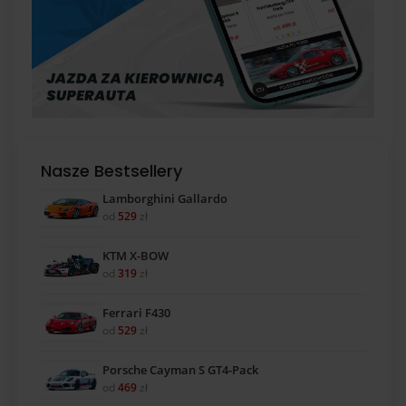
Nasze Bestsellery
Lamborghini Gallardo
od
529
zł
KTM X-BOW
od
319
zł
Ferrari F430
od
529
zł
Porsche Cayman S GT4-Pack
od
469
zł