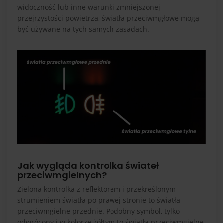
widoczność lub inne warunki zmniejszonej
przejrzystości powietrza, światła przeciwmgłowe mogą
być używane na tych samych zasadach.
Jak wygląda kontrolka świateł
przeciwmgielnych?
Zielona kontrolka z reflektorem i przekreślonym
strumieniem światła po prawej stronie to światła
przeciwmgielne przednie. Podobny symbol, tylko
odwrócony i w kolorze żółtym to światła przeciwmgielne