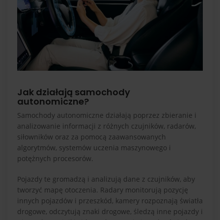
Jak działają samochody
autonomiczne?
Samochody autonomiczne działają poprzez zbieranie i
analizowanie informacji z różnych czujników, radarów,
siłowników oraz za pomocą zaawansowanych
algorytmów, systemów uczenia maszynowego i
potężnych procesorów.
Pojazdy te gromadzą i analizują dane z czujników, aby
tworzyć mapę otoczenia. Radary monitorują pozycję
innych pojazdów i przeszkód, kamery rozpoznają światła
drogowe, odczytują znaki drogowe, śledzą inne pojazdy i