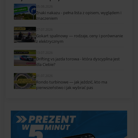
05.08.2026
Znaki nakazu - pełna lista z opisem, wyglądem i
znaczeniem
27.07.2026
Gokart spalinowy — rodzaje, ceny i porównanie
z elektrycznym
13.07.2026
Drifting vs jazda torowa - która dyscyplina jest
dla Ciebie?
01.07.2026
Rondo turbinowe — jak jeździć, kto ma
pierwszeństwo i jak wybrać pas