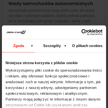
Wady samochodów autonomicznych
Samochody autonomiczne mają wiele zalet, ale wiążą
się także z pewnymi wadami. Należy jednak pamiętać,
że ta technologia jest wciąż rozwijana i wiele z tych
problemów może zostać rozwiązanych w przyszłości.
Wada: Nieprzewidywalność zachowania
Jedną z wad jest kwestia bezpieczeństwa w
Zgoda
Szczegóły
O plikach cookies
nieprzewidywalnych sytuacjach. Mimo
zaawansowanych algorytmów, autonomiczne
samochody mogą nie zawsze radzić sobie lepiej niż
Niniejsza strona korzysta z plików cookie
człowiek w sytuacjach, których wcześniej nie
doświadczyły.
Wykorzystujemy pliki cookie do spersonalizowania treści
i reklam, aby oferować funkcje społecznościowe i
Ekstremalne warunki pogodowe, prace drogowe, awarie
analizować ruch w naszej witrynie. Informacje o tym, jak
systemów czy obecność zwierząt na drodze mogą
korzystasz z naszej witryny, udostępniamy partnerom
wpłynąć na działanie samochodów autonomicznych.
społecznościowym, reklamowym i analitycznym.
Pojawiają się również trudności związane z
Partnerzy mogą połączyć te informacje z innymi danymi
niekorzystnymi warunkami drogowymi, takimi jak
otrzymanymi od Ciebie lub uzyskanymi podczas