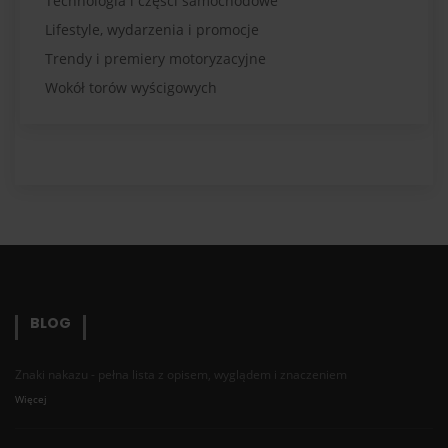
Technologia i części samochodowe
Lifestyle, wydarzenia i promocje
Trendy i premiery motoryzacyjne
Wokół torów wyścigowych
BLOG
Znaki nakazu - pełna lista z opisem, wyglądem i znaczeniem
Więcej