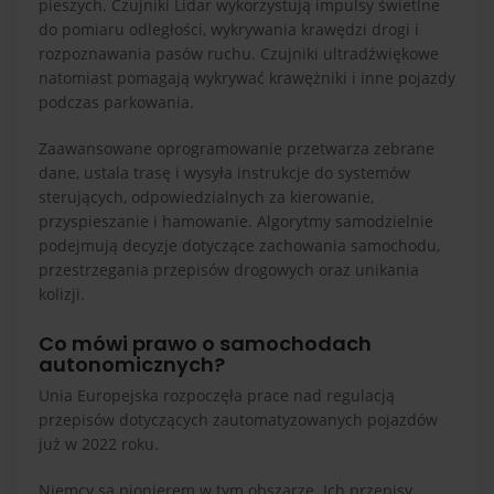
pieszych. Czujniki Lidar wykorzystują impulsy świetlne
do pomiaru odległości, wykrywania krawędzi drogi i
rozpoznawania pasów ruchu. Czujniki ultradźwiękowe
natomiast pomagają wykrywać krawężniki i inne pojazdy
podczas parkowania.
Zaawansowane oprogramowanie przetwarza zebrane
dane, ustala trasę i wysyła instrukcje do systemów
sterujących, odpowiedzialnych za kierowanie,
przyspieszanie i hamowanie. Algorytmy samodzielnie
podejmują decyzje dotyczące zachowania samochodu,
przestrzegania przepisów drogowych oraz unikania
kolizji.
Co mówi prawo o samochodach
autonomicznych?
Unia Europejska rozpoczęła prace nad regulacją
przepisów dotyczących zautomatyzowanych pojazdów
już w 2022 roku.
Niemcy są pionierem w tym obszarze. Ich przepisy