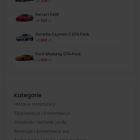
od
319
zł
Ferrari F430
od
529
zł
Porsche Cayman S GT4-Pack
od
469
zł
Ford Mustang GT4-Pack
od
469
zł
Kategorie
Historia motoryzacji
Eksploatacja i konserwacja
Poradniki i techniki jazdy
Recenzje i prezentacje aut