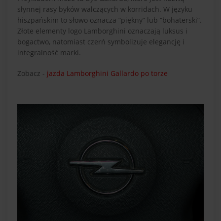
słynnej rasy byków walczących w korridach. W języku
hiszpańskim to słowo oznacza “piękny” lub “bohaterski”.
Złote elementy logo Lamborghini oznaczają luksus i
bogactwo, natomiast czerń symbolizuje elegancję i
integralność marki.
Zobacz -
jazda Lamborghini Gallardo po torze