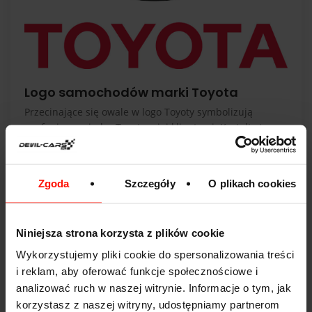
Logo samochodów marki Toyota
Przecinające się owale w logo Toyoty symbolizują
zaufanie pomiędzy Toyotą a jej klientami. Kształty te
tworzą razem literę T. Oba owale przedstawiają serca -
Toyoty oraz konsumenta, które łączą się w jedną całość.
Ich połączenie symbolizuje wzajemną relację opartą na
Zgoda
Szczegóły
O plikach cookies
zaufaniu.
Ciekawostką jest to, że w logo Toyoty można znaleźć
Niniejsza strona korzysta z plików cookie
każdą z liter nazwy marki. Są one połączone w jeden
symbol.
Wykorzystujemy pliki cookie do spersonalizowania treści
i reklam, aby oferować funkcje społecznościowe i
analizować ruch w naszej witrynie. Informacje o tym, jak
korzystasz z naszej witryny, udostępniamy partnerom