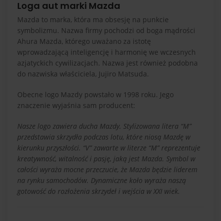
Loga aut marki Mazda
Mazda to marka, która ma obsesję na punkcie
symbolizmu. Nazwa firmy pochodzi od boga mądrości
Ahura Mazda, którego uważano za istotę
wprowadzającą inteligencję i harmonię we wczesnych
azjatyckich cywilizacjach. Nazwa jest również podobna
do nazwiska właściciela, Jujiro Matsuda.
Obecne logo Mazdy powstało w 1998 roku. Jego
znaczenie wyjaśnia sam producent:
Nasze logo zawiera ducha Mazdy. Stylizowana litera “M”
przedstawia skrzydła podczas lotu, które niosą Mazdę w
kierunku przyszłości. “V” zawarte w literze “M” reprezentuje
kreatywność, witalność i pasję, jaką jest Mazda. Symbol w
całości wyraża mocne przeczucie, że Mazda będzie liderem
na rynku samochodów. Dynamiczne koło wyraża naszą
gotowość do rozłożenia skrzydeł i wejścia w XXI wiek.