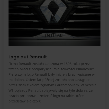
Logo aut Renault
Firma Renault została założona w 1898 roku przez
trzech braci z podparyskiej miejscowości Billancourt.
Pierwszym logo Renault były inicjały braci wpisane w
medalion. Osiem lat później zostało ono zastąpione
przez znak z kołem zębatym i automobilem. W okresie I
WŚ pojazdy Renault spisywały się na tyle dobrze, że
bracia postanowili zmienić logo na takie, które
przedstawiało czołg.