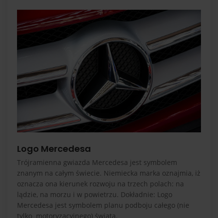
Logo Mercedesa
Trójramienna gwiazda Mercedesa jest symbolem
znanym na całym świecie. Niemiecka marka oznajmia, iż
oznacza ona kierunek rozwoju na trzech polach: na
lądzie, na morzu i w powietrzu. Dokładnie: Logo
Mercedesa jest symbolem planu podboju całego (nie
tylko motoryzacyjnego) świata.