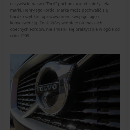
oczywiście nazwa “Ford” pochodząca od założyciela
marki, Henry’ego Forda. Marka może pochwalić się
bardzo szybkim opracowaniem swojego logo i
konsekwencją. Znak, który widnieje na maskach
obecnych Fordów, nie zmienił się praktycznie w ogóle od
roku 1909.