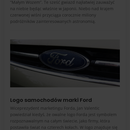
“Małym Wozem”. Te sześć gwiazd najłatwiej zauważyć
na niebie będąc właśnie w Japonii. Niebo nad krajem
czerwonej wiśni przyciąga corocznie miliony
podróżników zainteresowanych astronomią.
Logo samochodów marki Ford
Wiceprezydent marketingu Forda, Jan Valentic
powiedział kiedyś, że owalne logo Forda jest symbolem
rozpoznawalnym na całym świecie, jako firmy, która
postawiła świat na czterech kołach. W logo znajduje się