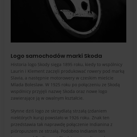
Logo samochodów marki Skoda
Historia logo Skody sięga 1895 roku, kiedy to wspólnicy
Laurin i Klement zaczęli produkować rowery pod marką
Slavia, a następnie motorowery w czeskim mieście
Mlada Boleslaw. W 1925 roku po połączeniu ze Skodą
wspólnicy przyjęli nazwę Skoda oraz nowe logo
zawierające ją w owalnym kształcie.
Słynne dziś logo ze skrzydlatą strzałą (zdaniem
niektórych kurą) powstało w 1926 roku. Znak ten
przedstawia tak naprawdę połączenie Indianina z
pióropuszem ze strzałą. Podobno Indianin ten