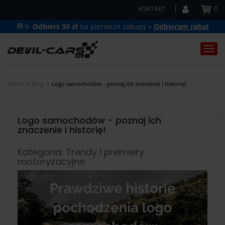
KONTAKT
0
🏁🔆
Odbierz 30 zł
na pierwsze zakupy »
Odbieram rabat
Togg
navi
Home
Blog
Logo samochodów - poznaj ich znaczenie i historię!
Logo samochodów - poznaj ich
znaczenie i historię!
Kategoria: Trendy i premiery
motoryzacyjne