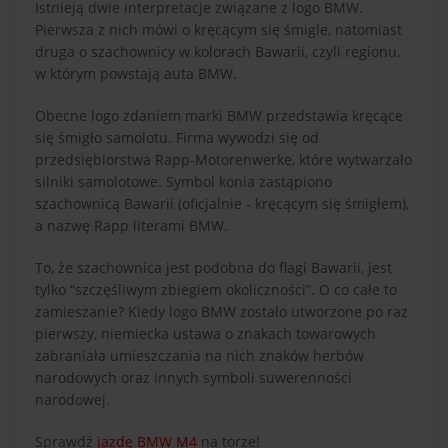
Istnieją dwie interpretacje związane z logo BMW.
Pierwsza z nich mówi o kręcącym się śmigle, natomiast
druga o szachownicy w kolorach Bawarii, czyli regionu,
w którym powstają auta BMW.
Obecne logo zdaniem marki BMW przedstawia kręcące
się śmigło samolotu. Firma wywodzi się od
przedsiębiorstwa Rapp-Motorenwerke, które wytwarzało
silniki samolotowe. Symbol konia zastąpiono
szachownicą Bawarii (oficjalnie - kręcącym się śmigłem),
a nazwę Rapp literami BMW.
To, że szachownica jest podobna do flagi Bawarii, jest
tylko “szczęśliwym zbiegiem okoliczności”. O co całe to
zamieszanie? Kiedy logo BMW zostało utworzone po raz
pierwszy, niemiecka ustawa o znakach towarowych
zabraniała umieszczania na nich znaków herbów
narodowych oraz innych symboli suwerenności
narodowej.
Sprawdź
jazdę BMW M4
na torze!