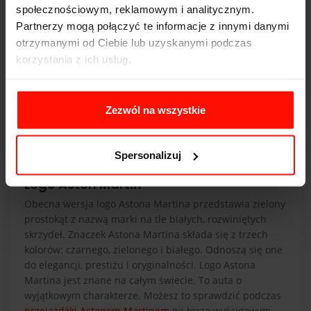
społecznościowym, reklamowym i analitycznym.
Partnerzy mogą połączyć te informacje z innymi danymi
otrzymanymi od Ciebie lub uzyskanymi podczas
korzystania z ich usług.
Zezwól na wszystkie
Spersonalizuj
Logo Aston Martin
Obecna wersja logo Astona Martina przedstawia zielony
prostokąt z nazwą marki na tle białych, rozwiniętych
skrzydeł. Znaczek Astona Martina składa się z trzech
kolorów: czarnego, zielonego i białego. Odnoszą się one
do elegancji, prestiżu i oryginalności. Logo Astona
Martina jest znane na całym świecie. To auta o
wyjątkowym charakterze. Możesz to sprawdzić podczas
przejażdżki Astonem Martinem
na torze wyścigowym.