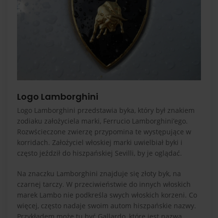
Logo Lamborghini
Logo Lamborghini przedstawia byka, który był znakiem
zodiaku założyciela marki, Ferrucio Lamborghini’ego.
Rozwścieczone zwierzę przypomina te występujące w
korridach. Założyciel włoskiej marki uwielbiał byki i
często jeździł do hiszpańskiej Sevilli, by je oglądać.
Na znaczku Lamborghini znajduje się złoty byk, na
czarnej tarczy. W przeciwieństwie do innych włoskich
marek Lambo nie podkreśla swych włoskich korzeni. Co
więcej, często nadaje swoim autom hiszpańskie nazwy.
Przykładem może tu być Gallardo, które jest nazwą