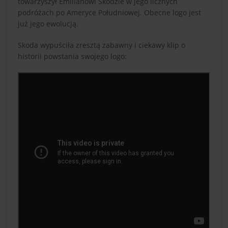
towarzyszył Emilianowi Skodzie w jego licznych
podróżach po Ameryce Południowej. Obecne logo jest
już jego ewolucją.
Skoda wypuściła zresztą zabawny i ciekawy klip o
historii powstania swojego logo: