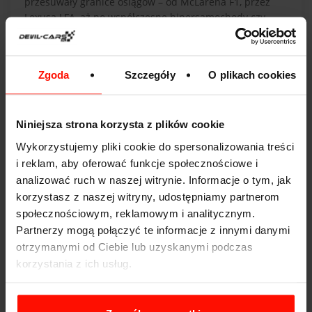
przesuwały granice osiągów – od McLarena F1, przez
Lexusa LFA, aż po współczesne hipersamochody czy
Mustanga GT4-Pack z karbonowymi detalami. Ale ta
rewolucja ma swoją ciemną stronę – recykling.
Zgoda
Szczegóły
O plikach cookies
Karbon powstaje z połączenia tkaniny z włókna
węglowego i żywicy epoksydowej. I właśnie to sprawia,
że jego utylizacja jest problematyczna:
Niniejsza strona korzysta z plików cookie
Nierozdzielne połączenie – włókna są trwale
Wykorzystujemy pliki cookie do spersonalizowania treści
zatopione w żywicy, więc nie da się ich odzyskać w
i reklam, aby oferować funkcje społecznościowe i
czystej formie jak stali czy aluminium.
analizować ruch w naszej witrynie. Informacje o tym, jak
Spalanie nie wchodzi w grę – żywica podczas
korzystasz z naszej witryny, udostępniamy partnerom
spalania uwalnia toksyczne substancje.
społecznościowym, reklamowym i analitycznym.
Cięcie i kruszenie – w trakcie mechanicznego
rozdrabniania unoszą się w powietrzu
Partnerzy mogą połączyć te informacje z innymi danymi
mikrowłókna, które mogą podrażniać skórę, oczy,
otrzymanymi od Ciebie lub uzyskanymi podczas
drogi oddechowe, a nawet zakłócać pracę
korzystania z ich usług.
urządzeń.
Brak pełnego obiegu – z odzyskanego karbonu nie
da się zrobić nowych, pełnowartościowych części