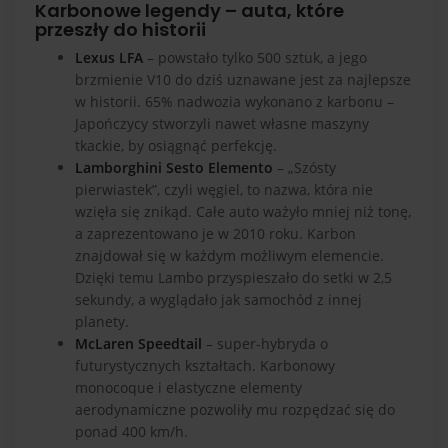
Karbonowe legendy – auta, które
przeszły do historii
Lexus LFA
– powstało tylko 500 sztuk, a jego
brzmienie V10 do dziś uznawane jest za najlepsze
w historii. 65% nadwozia wykonano z karbonu –
Japończycy stworzyli nawet własne maszyny
tkackie, by osiągnąć perfekcję.
Lamborghini Sesto Elemento
– „Szósty
pierwiastek”, czyli węgiel, to nazwa, która nie
wzięła się znikąd. Całe auto ważyło mniej niż tonę,
a zaprezentowano je w 2010 roku. Karbon
znajdował się w każdym możliwym elemencie.
Dzięki temu Lambo przyspieszało do setki w 2,5
sekundy, a wyglądało jak samochód z innej
planety.
McLaren Speedtail
– super-hybryda o
futurystycznych kształtach. Karbonowy
monocoque i elastyczne elementy
aerodynamiczne pozwoliły mu rozpędzać się do
ponad 400 km/h.