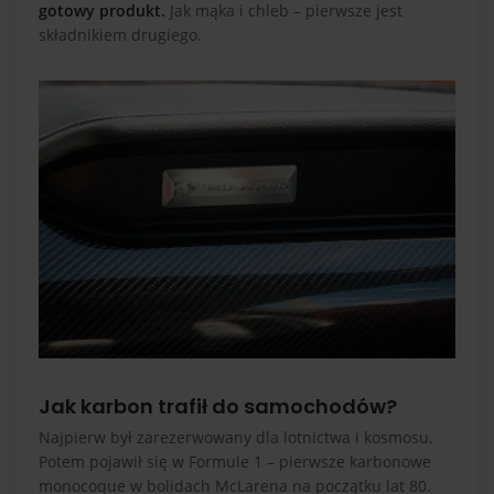
gotowy produkt.
Jak mąka i chleb – pierwsze jest
składnikiem drugiego.
Jak karbon trafił do samochodów?
Najpierw był zarezerwowany dla lotnictwa i kosmosu.
Potem pojawił się w Formule 1 – pierwsze karbonowe
monocoque w bolidach McLarena na początku lat 80.