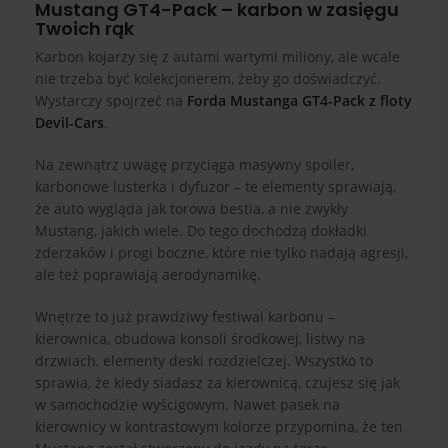
Mustang GT4-Pack – karbon w zasięgu
Twoich rąk
Karbon kojarzy się z autami wartymi miliony, ale wcale
nie trzeba być kolekcjonerem, żeby go doświadczyć.
Wystarczy spojrzeć na
Forda Mustanga GT4-Pack
z floty
Devil-Cars
.
Na zewnątrz uwagę przyciąga masywny spoiler,
karbonowe lusterka i dyfuzor – te elementy sprawiają,
że auto wygląda jak torowa bestia, a nie zwykły
Mustang, jakich wiele. Do tego dochodzą dokładki
zderzaków i progi boczne, które nie tylko nadają agresji,
ale też poprawiają aerodynamikę.
Wnętrze to już prawdziwy festiwal karbonu –
kierownica, obudowa konsoli środkowej, listwy na
drzwiach, elementy deski rozdzielczej. Wszystko to
sprawia, że kiedy siadasz za kierownicą, czujesz się jak
w samochodzie wyścigowym. Nawet pasek na
kierownicy w kontrastowym kolorze przypomina, że ten