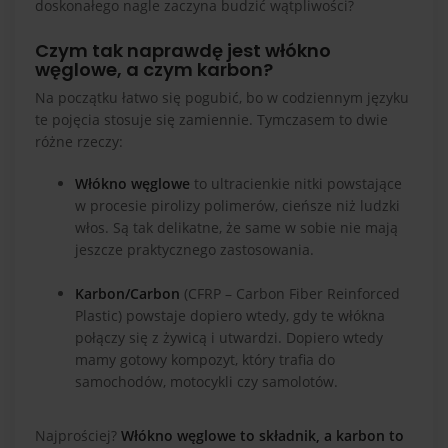
doskonałego nagle zaczyna budzić wątpliwości?
Czym tak naprawdę jest włókno
węglowe, a czym karbon?
Na początku łatwo się pogubić, bo w codziennym języku
te pojęcia stosuje się zamiennie. Tymczasem to dwie
różne rzeczy:
Włókno węglowe
to ultracienkie nitki powstające
w procesie pirolizy polimerów, cieńsze niż ludzki
włos. Są tak delikatne, że same w sobie nie mają
jeszcze praktycznego zastosowania.
Karbon/Carbon
(CFRP – Carbon Fiber Reinforced
Plastic) powstaje dopiero wtedy, gdy te włókna
połączy się z żywicą i utwardzi. Dopiero wtedy
mamy gotowy kompozyt, który trafia do
samochodów, motocykli czy samolotów.
Najprościej?
Włókno węglowe to składnik, a karbon to