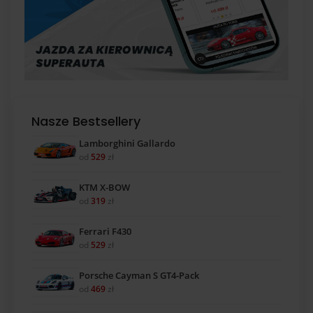
Nasze Bestsellery
Lamborghini Gallardo
od
529
zł
KTM X-BOW
od
319
zł
Ferrari F430
od
529
zł
Porsche Cayman S GT4-Pack
od
469
zł