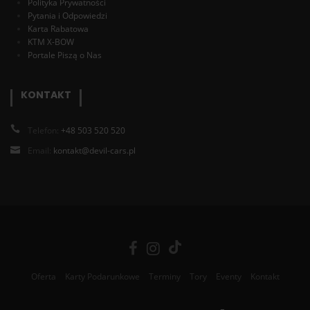
Polityka Prywatności
Pytania i Odpowiedzi
Karta Rabatowa
KTM X-BOW
Portale Piszą o Nas
KONTAKT
Telefon:
+48 503 520 520
Email:
kontakt@devil-cars.pl
Oferta
Karty Podarunkowe
Terminy
Tory
Eventy
Kontakt