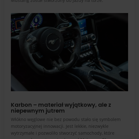
Mustang został stworzony do jazdy na torze.
Karbon – materiał wyjątkowy, ale z
niepewnym jutrem
Włókno węglowe nie bez powodu stało się symbolem
motoryzacyjnej innowacji. Jest lekkie, niezwykle
wytrzymałe i pozwoliło stworzyć samochody, które