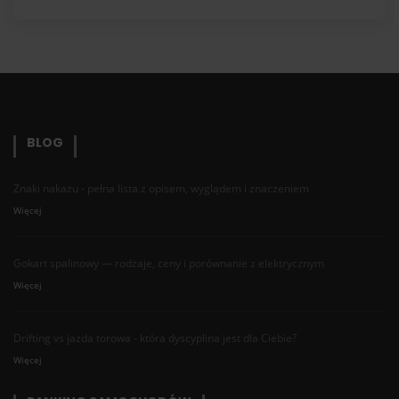
BLOG
Znaki nakazu - pełna lista z opisem, wyglądem i znaczeniem
Więcej
Gokart spalinowy — rodzaje, ceny i porównanie z elektrycznym
Więcej
Drifting vs jazda torowa - która dyscyplina jest dla Ciebie?
Więcej