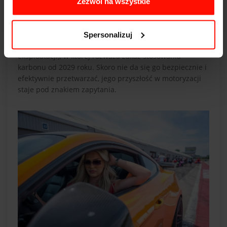
Zezwól na wszystkie
samochodowych. Powstają co najwyżej materiały
niższej jakości, używane np. do izolacji.
Dlatego Parlament Europejski pracuje nad nową wersją
Spersonalizuj
dyrektywy ELV (dotyczącej pojazdów wycofanych z
eksploatacji), w której rozważa zakaz stosowania
karbonu od 2029 roku. Skoro nie da się go bezpiecznie i
efektywnie przetwarzać, jego przyszłość w motoryzacji
staje pod znakiem zapytania.