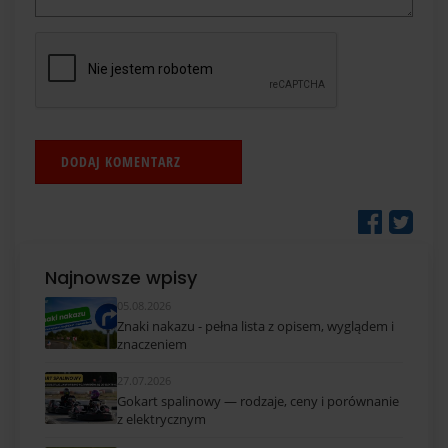
Najnowsze wpisy
05.08.2026
Znaki nakazu - pełna lista z opisem, wyglądem i
znaczeniem
27.07.2026
Gokart spalinowy — rodzaje, ceny i porównanie
z elektrycznym