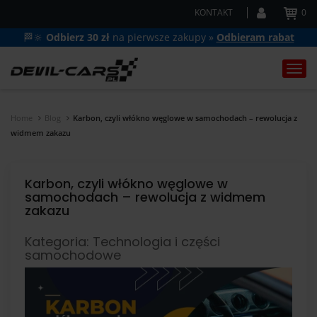
KONTAKT
0
🏁🔆
Odbierz 30 zł
na pierwsze zakupy »
Odbieram rabat
Togg
navi
Home
Blog
Karbon, czyli włókno węglowe w samochodach – rewolucja z
widmem zakazu
Karbon, czyli włókno węglowe w
samochodach – rewolucja z widmem
zakazu
Kategoria: Technologia i części
samochodowe