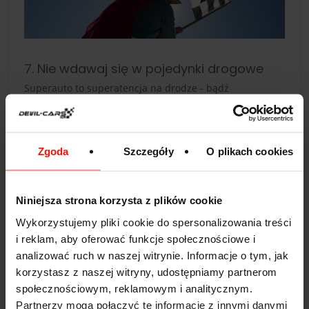
7. Nie wdawaj się w pojedynki drogowe
Superauto to superatencja na drodze - bądź
przygotowany na spojrzenia, fotki przechodniów, a
nawet zachęty do ścigania się na światłach. Wiemy, że i
tak byś wygrał, wie to też ten, który będzie chciał z tobą
się pojedynkować.
Zgoda
Szczegóły
O plikach cookies
Jeśli jednak stracisz przyczepność i wylądujesz na
barierkach, to lamus ze starego BMW okaże się
Niniejsza strona korzysta z plików cookie
zwycięzcą, a Ty zostaniesz gwiazdą internetu.
Wykorzystujemy pliki cookie do spersonalizowania treści
8. Zawsze zakładaj, że ktoś cię nagrywa
i reklam, aby oferować funkcje społecznościowe i
analizować ruch w naszej witrynie. Informacje o tym, jak
Mamy rok 2022, każdy ma aparat i kamerę w telefonie.
korzystasz z naszej witryny, udostępniamy partnerom
Przygotuj się na wiele zdjęć, filmików, TikToków i innych
społecznościowym, reklamowym i analitycznym.
relacji z udziałem twojego auta.
Partnerzy mogą połączyć te informacje z innymi danymi