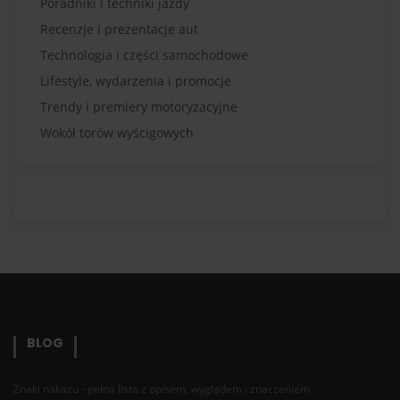
Poradniki i techniki jazdy
Recenzje i prezentacje aut
Technologia i części samochodowe
Lifestyle, wydarzenia i promocje
Trendy i premiery motoryzacyjne
Wokół torów wyścigowych
BLOG
Znaki nakazu - pełna lista z opisem, wyglądem i znaczeniem