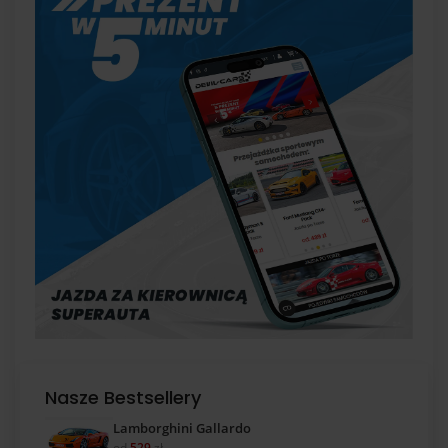
Nasze Bestsellery
Lamborghini Gallardo
od
529
zł