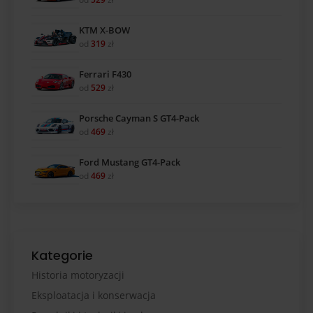
KTM X-BOW
od
319
zł
Ferrari F430
od
529
zł
Porsche Cayman S GT4-Pack
od
469
zł
Ford Mustang GT4-Pack
od
469
zł
Kategorie
Historia motoryzacji
Eksploatacja i konserwacja