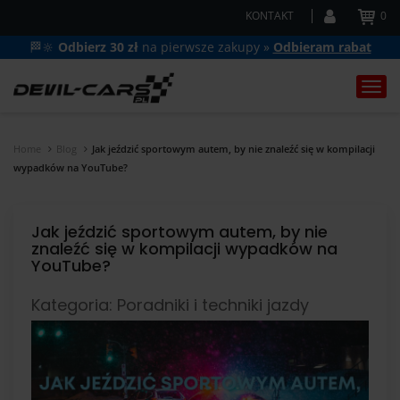
KONTAKT
0
🏁🔆
Odbierz 30 zł
na pierwsze zakupy »
Odbieram rabat
Togg
navi
Home
Blog
Jak jeździć sportowym autem, by nie znaleźć się w kompilacji
wypadków na YouTube?
Jak jeździć sportowym autem, by nie
znaleźć się w kompilacji wypadków na
YouTube?
Kategoria: Poradniki i techniki jazdy