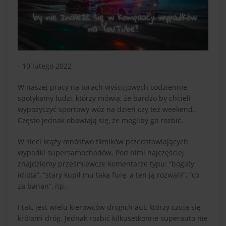
- 10 lutego 2022
W naszej pracy na torach wyścigowych codziennie
spotykamy ludzi, którzy mówią, że bardzo by chcieli
wypożyczyć sportowy wóz na dzień czy też weekend.
Często jednak obawiają się, że mogliby go rozbić.
W sieci krąży mnóstwo filmików przedstawiających
wypadki supersamochodów. Pod nimi najczęściej
znajdziemy prześmiewcze komentarze typu: “bogaty
idiota”, “stary kupił mu taką furę, a ten ją rozwalił”, “co
za banan”, itp.
I tak, jest wielu kierowców drogich aut, którzy czują się
królami dróg. Jednak rozbić kilkusetkonne superauto nie