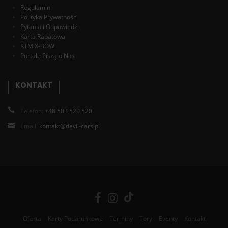
Regulamin
Polityka Prywatności
Pytania i Odpowiedzi
Karta Rabatowa
KTM X-BOW
Portale Piszą o Nas
KONTAKT
Telefon:
+48 503 520 520
Email:
kontakt@devil-cars.pl
Oferta
Karty Podarunkowe
Terminy
Tory
Eventy
Kontakt