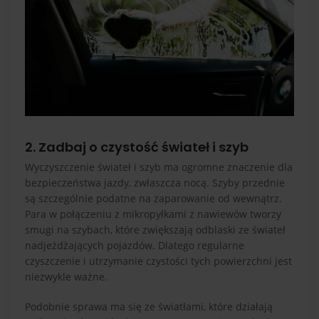
2. Zadbaj o czystość świateł i szyb
Wyczyszczenie świateł i szyb ma ogromne znaczenie dla
bezpieczeństwa jazdy, zwłaszcza nocą. Szyby przednie
są szczególnie podatne na zaparowanie od wewnątrz.
Para w połączeniu z mikropyłkami z nawiewów tworzy
smugi na szybach, które zwiększają odblaski ze świateł
nadjeżdżających pojazdów. Dlatego regularne
czyszczenie i utrzymanie czystości tych powierzchni jest
niezwykle ważne.
Podobnie sprawa ma się ze światłami, które działają