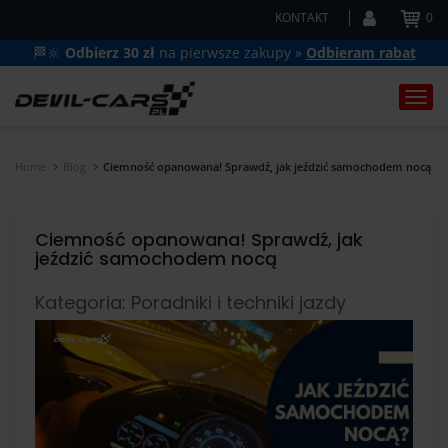
KONTAKT
0
🏁🔆
Odbierz 30 zł
na pierwsze zakupy »
Odbieram rabat
Togg
navi
Home
Blog
Ciemność opanowana! Sprawdź, jak jeździć samochodem nocą
Ciemność opanowana! Sprawdź, jak
jeździć samochodem nocą
Kategoria: Poradniki i techniki jazdy