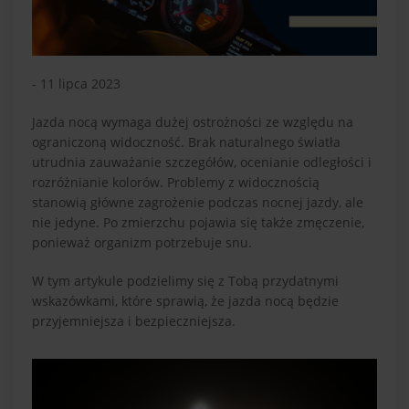
- 11 lipca 2023
Jazda nocą wymaga dużej ostrożności ze względu na
ograniczoną widoczność. Brak naturalnego światła
utrudnia zauważanie szczegółów, ocenianie odległości i
rozróżnianie kolorów. Problemy z widocznością
stanowią główne zagrożenie podczas nocnej jazdy, ale
nie jedyne. Po zmierzchu pojawia się także zmęczenie,
ponieważ organizm potrzebuje snu.
W tym artykule podzielimy się z Tobą przydatnymi
wskazówkami, które sprawią, że jazda nocą będzie
przyjemniejsza i bezpieczniejsza.