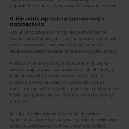
odpowiednie okulary lub wprowadzi stosowne leczenie.
6. Nie patrz wprost na samochody z
naprzeciwka
Aby uniknąć oślepienia, nigdy nie patrz wprost na
światła samochodów jadących z naprzeciwka. Ich blask
może spowodować chwilową "ślepotę", co może
skutkować utratą orientacji na drodze i wywołać panikę.
Podczas mijania się z innym pojazdem, skup się na
środku swojego pasa ruchu, równocześnie obserwując
białą linię wzdłuż prawej krawędzi jezdni. Jeśli na
drodze nie ma oznakowanych pasów, skup się na
miejscu, gdzie asfalt łączy się z poboczem i jedź w miarę
blisko tego punktu. Na takiej drodze warto też obniżyć
prędkość.
Jeśli już zostałeś oślepiony przez jasne światła
samochodu, ważne byś zachował spokój i nie wykonywał
żadnych gwałtownych ruchów. Stopniowo zwolnij,