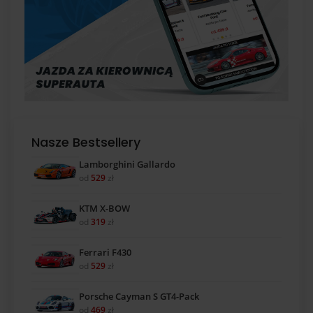
Nasze Bestsellery
Lamborghini Gallardo
od
529
zł
KTM X-BOW
od
319
zł
Ferrari F430
od
529
zł
Porsche Cayman S GT4-Pack
od
469
zł