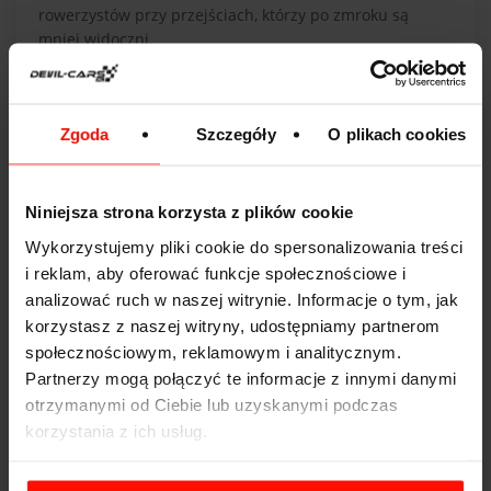
rowerzystów przy przejściach, którzy po zmroku są
mniej widoczni.
Na trasie bądź czujny i obserwuj pobocza, zwłaszcza w
pobliżu lasów. Jeśli zauważysz świecące oczy, zwolnij
lub w razie potrzeby zatrzymaj się, czekając, aż zwierzę
Zgoda
Szczegóły
O plikach cookies
opuści drogę.
8. Nie wsiadaj za kierownicę, gdy jesteś
Niniejsza strona korzysta z plików cookie
zmęczony
Wykorzystujemy pliki cookie do spersonalizowania treści
Jazda po zmroku wiąże się z większym wysiłkiem dla
i reklam, aby oferować funkcje społecznościowe i
kierowcy, dlatego przed dłuższą podróżą ważne jest,
analizować ruch w naszej witrynie. Informacje o tym, jak
abyś był wyspany i wypoczęty. Staraj się zapewnić sobie
korzystasz z naszej witryny, udostępniamy partnerom
odpowiednią ilość snu i dobrze się odżywiać. W trakcie
społecznościowym, reklamowym i analitycznym.
jazdy rób regularne przerwy na kawę, krótki spacer,
Partnerzy mogą połączyć te informacje z innymi danymi
skorzystanie z toalety i odświeżenie twarzy wodą.
Sprawdź również nasz poradnik na temat tego,
jak nie
otrzymanymi od Ciebie lub uzyskanymi podczas
zasnąć za kierownicą
.
korzystania z ich usług.
9. Korzystaj z nawigacji i systemów