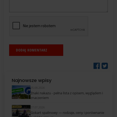
Najnowsze wpisy
05.08.2026
Znaki nakazu - pełna lista z opisem, wyglądem i
znaczeniem
27.07.2026
Gokart spalinowy — rodzaje, ceny i porównanie