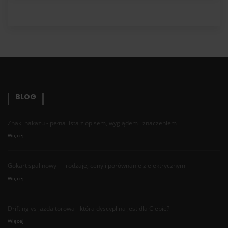
BLOG
Znaki nakazu - pełna lista z opisem, wyglądem i znaczeniem
Więcej
Gokart spalinowy — rodzaje, ceny i porównanie z elektrycznym
Więcej
Drifting vs jazda torowa - która dyscyplina jest dla Ciebie?
Więcej