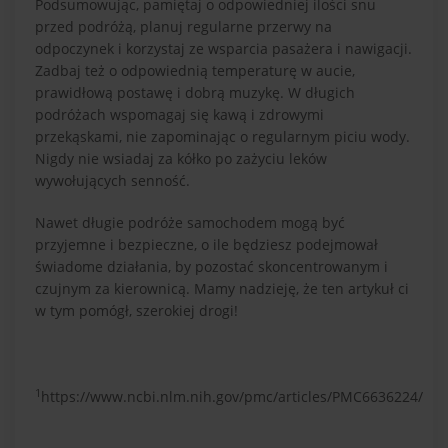
Podsumowując, pamiętaj o odpowiedniej ilości snu
przed podróżą, planuj regularne przerwy na
odpoczynek i korzystaj ze wsparcia pasażera i nawigacji.
Zadbaj też o odpowiednią temperaturę w aucie,
prawidłową postawę i dobrą muzykę. W długich
podróżach wspomagaj się kawą i zdrowymi
przekąskami, nie zapominając o regularnym piciu wody.
Nigdy nie wsiadaj za kółko po zażyciu leków
wywołujących senność.
Nawet długie podróże samochodem mogą być
przyjemne i bezpieczne, o ile będziesz podejmował
świadome działania, by pozostać skoncentrowanym i
czujnym za kierownicą. Mamy nadzieję, że ten artykuł ci
w tym pomógł, szerokiej drogi!
1
https://www.ncbi.nlm.nih.gov/pmc/articles/PMC6636224/