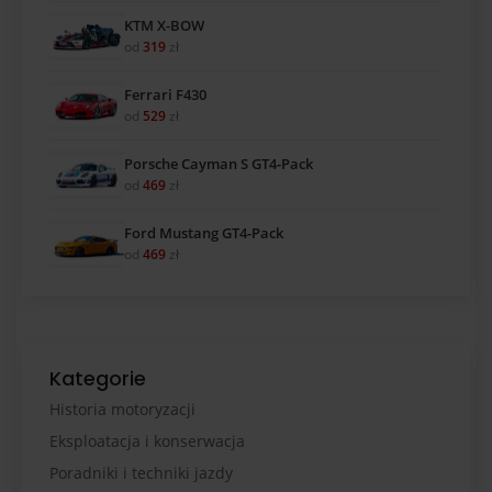
KTM X-BOW
od
319
zł
Ferrari F430
od
529
zł
Porsche Cayman S GT4-Pack
od
469
zł
Ford Mustang GT4-Pack
od
469
zł
Kategorie
Historia motoryzacji
Eksploatacja i konserwacja
Poradniki i techniki jazdy