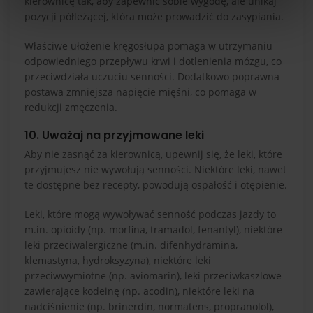
kierownicę tak, aby zapewnić sobie wygodę, ale unikaj
pozycji półleżącej, która może prowadzić do zasypiania.
Właściwe ułożenie kręgosłupa pomaga w utrzymaniu
odpowiedniego przepływu krwi i dotlenienia mózgu, co
przeciwdziała uczuciu senności. Dodatkowo poprawna
postawa zmniejsza napięcie mięśni, co pomaga w
redukcji zmęczenia.
10. Uważaj na przyjmowane leki
Aby nie zasnąć za kierownicą, upewnij się, że leki, które
przyjmujesz nie wywołują senności. Niektóre leki, nawet
te dostępne bez recepty, powodują ospałość i otępienie.
Leki, które mogą wywoływać senność podczas jazdy to
m.in. opioidy (np. morfina, tramadol, fenantyl), niektóre
leki przeciwalergiczne (m.in. difenhydramina,
klemastyna, hydroksyzyna), niektóre leki
przeciwwymiotne (np. aviomarin), leki przeciwkaszlowe
zawierające kodeinę (np. acodin), niektóre leki na
nadciśnienie (np. brinerdin, normatens, propranolol),