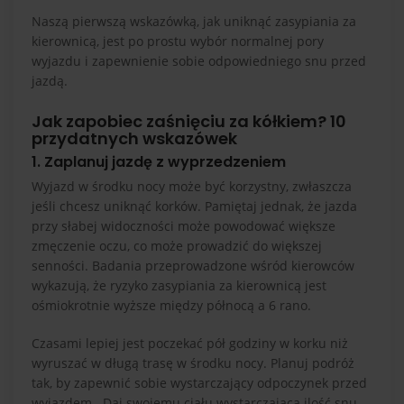
Naszą pierwszą wskazówką, jak uniknąć zasypiania za
kierownicą, jest po prostu wybór normalnej pory
wyjazdu i zapewnienie sobie odpowiedniego snu przed
jazdą.
Jak zapobiec zaśnięciu za kółkiem? 10
przydatnych wskazówek
1. Zaplanuj jazdę z wyprzedzeniem
Wyjazd w środku nocy może być korzystny, zwłaszcza
jeśli chcesz uniknąć korków. Pamiętaj jednak, że jazda
przy słabej widoczności może powodować większe
zmęczenie oczu, co może prowadzić do większej
senności. Badania przeprowadzone wśród kierowców
wykazują, że ryzyko zasypiania za kierownicą jest
ośmiokrotnie wyższe między północą a 6 rano.
Czasami lepiej jest poczekać pół godziny w korku niż
wyruszać w długą trasę w środku nocy. Planuj podróż
tak, by zapewnić sobie wystarczający odpoczynek przed
wyjazdem. Daj swojemu ciału wystarczającą ilość snu,