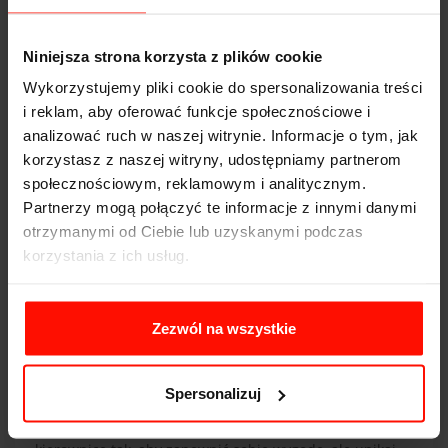
odpowiedniego komfortu termicznego pomoże
skoncentrować się na prowadzeniu.
Niniejsza strona korzysta z plików cookie
W
autach z klimatyzacją
warto od czasu do czasu
Wykorzystujemy pliki cookie do spersonalizowania treści
dostarczyć trochę świeżego powietrza z zewnątrz.
i reklam, aby oferować funkcje społecznościowe i
Klimatyzacja może powodować suchość powietrza, co
analizować ruch w naszej witrynie. Informacje o tym, jak
może prowadzić do dyskomfortu dla oczu. Aby temu
korzystasz z naszej witryny, udostępniamy partnerom
zapobiec, uchyl szyby, co umożliwi cyrkulację
społecznościowym, reklamowym i analitycznym.
wilgotniejszego powietrza. Jeśli odczuwasz suchość w
Partnerzy mogą połączyć te informacje z innymi danymi
oczach, zatrzymaj się i przemyj je wodą lub użyj kropli
otrzymanymi od Ciebie lub uzyskanymi podczas
nawilżających.
korzystania z ich usług.
O temperaturze pamiętaj szczególnie w nocy - gdy
wewnątrz samochodu jest zbyt ciepło i “miło”, istnieje
większe ryzyko zaśnięcia za kierownicą.
Zezwól na wszystkie
9. Zachowuj odpowiednią postawę za
kierownicą
Spersonalizuj
Podczas jazdy ważne jest, aby utrzymywać prawidłową
postawę za kierownicą. Dostosuj fotel, zagłówek i