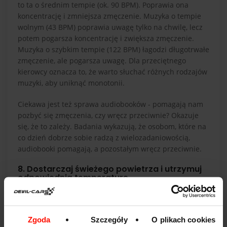
to ta o średnim tempie (ok. 90 BPM). Poprawia ona
koncentrację i zmniejsza zmęczenie. Muzyka o tempie
wolnym (43 BPM) poprawia uwagę tylko na chwilę, lecz
potem pogarsza koncentrację i zwiększa zmęczenie.
Muzyka o szybkim tempie (122 BPM) łagodzi długotrwałe
zmęczenie, ale pogarsza uwagę. Dla przeciętnego
kierowcy oznacza to, że warto słuchać różnych rodzajów
muzyki, aby uniknąć monotonii.
Ciekawa jest też sprawa audiobooków - pomagają nam
pozbyć się zmęczenia, czy wręcz przeciwnie? Okazuje
się, że to zależy. Badania wykazują, że osobom, które na
co dzień dobrze sobie radzą z wielozadaniowością,
audiobooki pomagają, a pozostałym wręcz przeciwnie.
8. Dostarczaj świeżego powietrza i utrzymuj
odpowiednią temperaturę
Dopasuj temperaturę wewnątrz samochodu do swoich
preferencji, aby uniknąć senności lub dyskomfortu. W
przypadku wysokiej temperatury zastosuj klimatyzację
Zgoda
Szczegóły
O plikach cookies
lub otwórz szyby, aby przewietrzyć pojazd. Zapewnienie