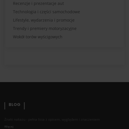
Recenzje i prezentacje aut
Technologia i części samochodowe
Lifestyle, wydarzenia i promocje
Trendy i premiery motoryzacyjne
Wokół torów wyścigowych
BLOG
Znaki nakazu - pełna lista z opisem, wyglądem i znaczeniem
Więcej