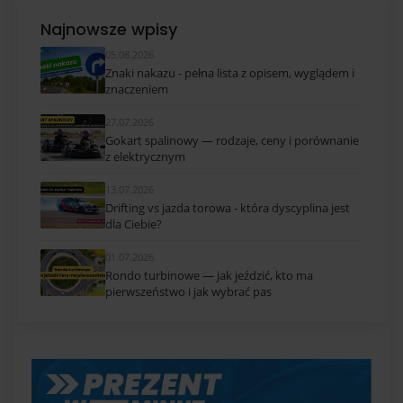
Najnowsze wpisy
05.08.2026
Znaki nakazu - pełna lista z opisem, wyglądem i
znaczeniem
27.07.2026
Gokart spalinowy — rodzaje, ceny i porównanie
z elektrycznym
13.07.2026
Drifting vs jazda torowa - która dyscyplina jest
dla Ciebie?
01.07.2026
Rondo turbinowe — jak jeździć, kto ma
pierwszeństwo i jak wybrać pas