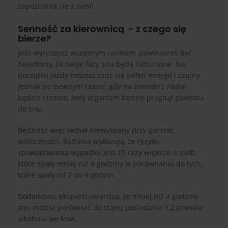
zapoznania się z nimi!
Senność za kierownicą - z czego się
bierze?
Jeśli wyruszysz wczesnym rankiem, powinieneś być
świadomy, że twoje fazy snu będą zaburzone. Na
początku jazdy możesz czuć się pełen energii i czujny.
Jednak po pewnym czasie, gdy na zewnątrz nadal
będzie ciemno, twój organizm będzie pragnął powrotu
do snu.
Będziesz więc jechał niewyspany przy gorszej
widoczności. Badania wykazują, że ryzyko
spowodowania wypadku jest 15 razy większe u osób,
które spały mniej niż 4 godziny w porównaniu do tych,
które spały od 7 do 9 godzin.
Dodatkowo, eksperci twierdzą, że mniej niż 4 godziny
snu można porównać do stanu posiadania 1,2 promila
alkoholu we krwi.