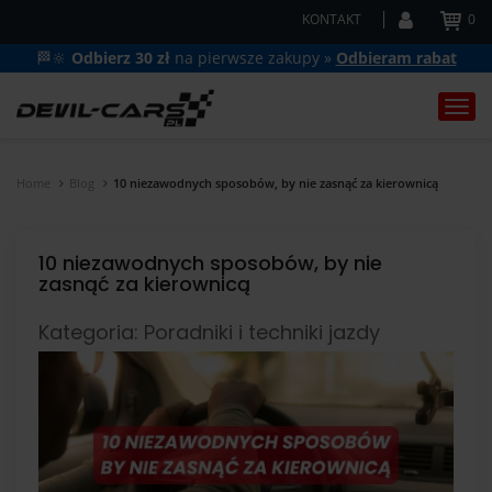
KONTAKT
0
🏁🔆
Odbierz 30 zł
na pierwsze zakupy »
Odbieram rabat
Togg
navi
Home
Blog
10 niezawodnych sposobów, by nie zasnąć za kierownicą
10 niezawodnych sposobów, by nie
zasnąć za kierownicą
Kategoria: Poradniki i techniki jazdy