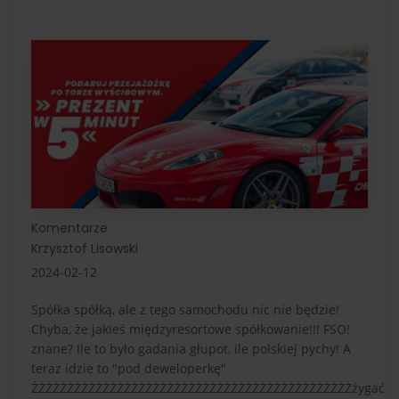
Komentarze
Krzysztof Lisowski
2024-02-12
Spółka spółką, ale z tego samochodu nic nie będzie!
Chyba, że jakieś międzyresortowe spółkowanie!!! FSO!
znane? Ile to było gadania głupot, ile polskiej pychy! A
teraz idzie to "pod deweloperkę"
ŻŻŻŻŻŻŻŻŻŻŻŻŻŻŻŻŻŻŻŻŻŻŻŻŻŻŻŻŻŻŻŻŻŻŻŻŻŻŻŻŻŻŻŻŻżygać