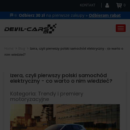
KONTAKT
0
🏁🔆
Odbierz 30 zł
na pierwsze zakupy »
Odbieram rabat
Togg
navi
Home
Blog
Izera, czyli pierwszy polski samochód elektryczny - co warto o
nim wiedzieć?
Izera, czyli pierwszy polski samochód
elektryczny - co warto o nim wiedzieć?
Kategoria: Trendy i premiery
motoryzacyjne