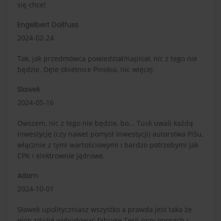
się chce!
Engelbert Dollfuss
2024-02-24
Tak, jak przedmówca powiedział/napisał, nic z tego nie
będzie. Dęte obietnice Pinokia, nic więcej.
Slawek
2024-05-16
Owszem, nic z tego nie będzie, bo... Tusk uwali każdą
inwestycję (czy nawet pomysł inwestycji) autorstwa PiSu,
włącznie z tymi wartościowymi i bardzo potrzebymi jak
CPK i elektrownie jądrowe.
Adam
2024-10-01
Sławek upolityczniasz wszystko a prawda jest taka że
elon zdążył wybudować fabrykę Tesli przy oporach i