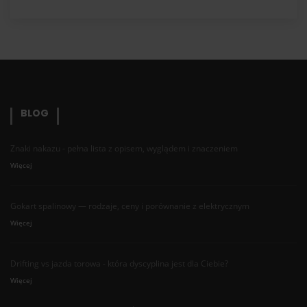
BLOG
Znaki nakazu - pełna lista z opisem, wyglądem i znaczeniem
Więcej
Gokart spalinowy — rodzaje, ceny i porównanie z elektrycznym
Więcej
Drifting vs jazda torowa - która dyscyplina jest dla Ciebie?
Więcej