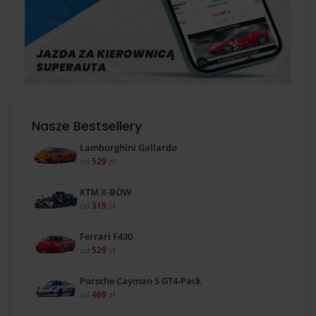
Nasze Bestsellery
Lamborghini Gallardo
od
529
zł
KTM X-BOW
od
319
zł
Ferrari F430
od
529
zł
Porsche Cayman S GT4-Pack
od
469
zł