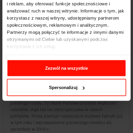
Jaworznie o powierzchni 117 hektarów. Cena, jaką
i reklam, aby oferować funkcje społecznościowe i
zapłaciła EMP wyniosła 157 milionów złotych.
analizować ruch w naszej witrynie. Informacje o tym, jak
korzystasz z naszej witryny, udostępniamy partnerom
społecznościowym, reklamowym i analitycznym.
Partnerzy mogą połączyć te informacje z innymi danymi
otrzymanymi od Ciebie lub uzyskanymi podczas
korzystania z ich usług.
Zezwól na wszystkie
Co dalej z Izerą?
Spersonalizuj
Spółka Electromobility Poland liczy na przychylność
polskiego rządu. To Skarb Państwa posiada większość
udziałów, stąd też los Izery spoczywa w rękach
polityków. Firma planuje rozpoczęcie budowy fabryki już
w tym roku i wprowadzenie pierwszego modelu do
sprzedaży w 2016 r.