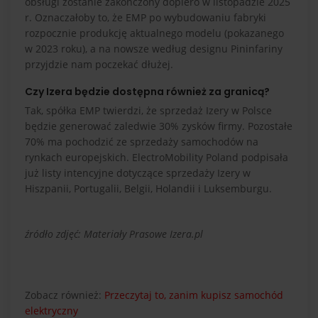
obsługi zostanie zakończony dopiero w listopadzie 2025
r. Oznaczałoby to, że EMP po wybudowaniu fabryki
rozpocznie produkcję aktualnego modelu (pokazanego
w 2023 roku), a na nowsze według designu Pininfariny
przyjdzie nam poczekać dłużej.
Czy Izera będzie dostępna również za granicą?
Tak, spółka EMP twierdzi, że sprzedaż Izery w Polsce
będzie generować zaledwie 30% zysków firmy. Pozostałe
70% ma pochodzić ze sprzedaży samochodów na
rynkach europejskich. ElectroMobility Poland podpisała
już listy intencyjne dotyczące sprzedaży Izery w
Hiszpanii, Portugalii, Belgii, Holandii i Luksemburgu.
źródło zdjęć: Materiały Prasowe Izera.pl
Zobacz również:
Przeczytaj to, zanim kupisz samochód
elektryczny