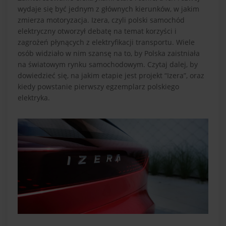
wydaje się być jednym z głównych kierunków, w jakim
zmierza motoryzacja. Izera, czyli polski samochód
elektryczny otworzył debatę na temat korzyści i
zagrożeń płynących z elektryfikacji transportu. Wiele
osób widziało w nim szansę na to, by Polska zaistniała
na światowym rynku samochodowym. Czytaj dalej, by
dowiedzieć się, na jakim etapie jest projekt “Izera”, oraz
kiedy powstanie pierwszy egzemplarz polskiego
elektryka.