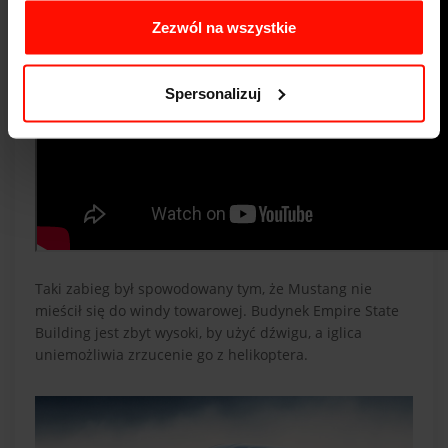
Zezwól na wszystkie
Spersonalizuj
Taki zabieg był spowodowany tym, że Mustang nie
mieścił się do windy towarowej. Budynek Empire State
Building jest zbyt wysoki, by użyć dźwigu, a iglica
uniemożliwia zrzucenie go z helikoptera.