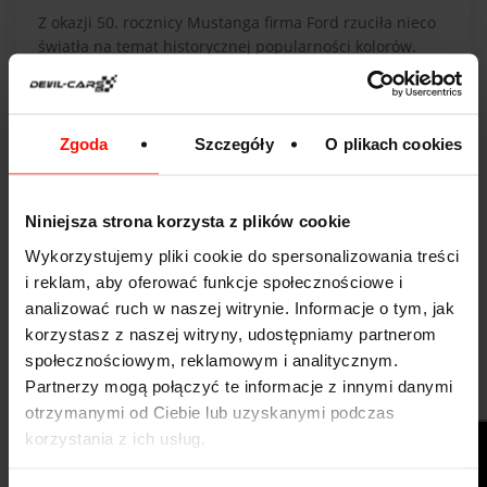
Z okazji 50. rocznicy Mustanga firma Ford rzuciła nieco
światła na temat historycznej popularności kolorów.
Okazało się, że najpopularniejszym wyborem był kolor
czerwony, który znalazł się aż na 21% wszystkich
sprzedanych Mustangów. Na podium znalazły się
również kolory niebieski i srebrny. Obecnie
Zgoda
Szczegóły
O plikach cookies
najpopularniejszym wyborem kolorystycznym dla
nowego Mustanga jest czerń.
Niniejsza strona korzysta z plików cookie
8. Ford Mustang - ciekawostka w sześciu
kawałkach
Wykorzystujemy pliki cookie do spersonalizowania treści
i reklam, aby oferować funkcje społecznościowe i
Na 50. urodziny Mustanga, Ford wzniósł się wyżej niż
analizować ruch w naszej witrynie. Informacje o tym, jak
kiedykolwiek wcześniej. Nowy Mustang 2015 został
korzystasz z naszej witryny, udostępniamy partnerom
przewieziony w 6 kawałkach na szczyt wieży widokowej
społecznościowym, reklamowym i analitycznym.
Empire State Building. Auto zostało pocięte na sześć
części i złożone już na miejscu.
Partnerzy mogą połączyć te informacje z innymi danymi
otrzymanymi od Ciebie lub uzyskanymi podczas
korzystania z ich usług.