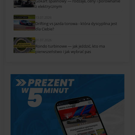
Gokart spalinowy — rodzaje, ceny i porównanie
z elektrycznym
13.07.2026
Drifting vs jazda torowa - która dyscyplina jest
dla Ciebie?
01.07.2026
Rondo turbinowe — jak jeździć, kto ma
pierwszeństwo i jak wybrać pas