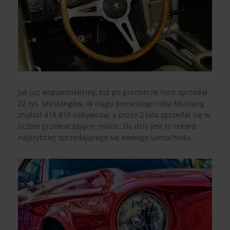
Jak już wspomnieliśmy, tuż po premierze Ford sprzedał
22 tys. Mustangów. W ciągu pierwszego roku Mustang
znalazł 418.810 nabywców, a przez 2 lata sprzedał się w
liczbie przekraczającej milion. Do dziś jest to rekord
najszybciej sprzedającego się nowego samochodu.