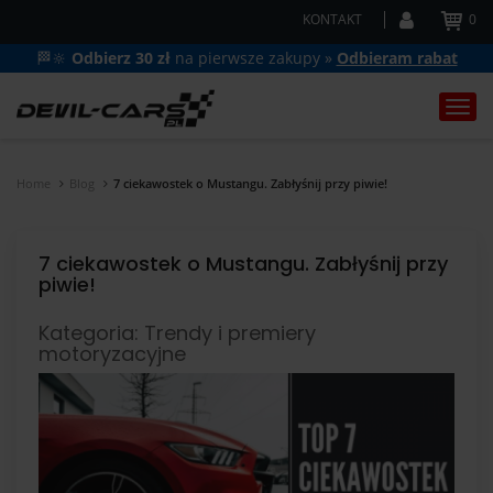
KONTAKT
0
🏁🔆
Odbierz 30 zł
na pierwsze zakupy »
Odbieram rabat
Togg
navi
Home
Blog
7 ciekawostek o Mustangu. Zabłyśnij przy piwie!
7 ciekawostek o Mustangu. Zabłyśnij przy
piwie!
Kategoria: Trendy i premiery
motoryzacyjne