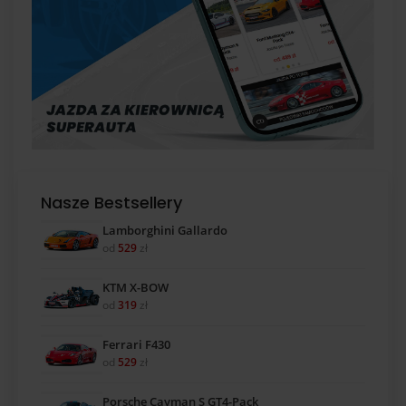
Nasze Bestsellery
Lamborghini Gallardo
od
529
zł
KTM X-BOW
od
319
zł
Ferrari F430
od
529
zł
Porsche Cayman S GT4-Pack