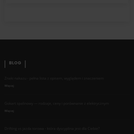
BLOG
Znaki nakazu - pełna lista z opisem, wyglądem i znaczeniem
Więcej
Gokart spalinowy — rodzaje, ceny i porównanie z elektrycznym
Więcej
Drifting vs jazda torowa - która dyscyplina jest dla Ciebie?