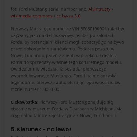
fot. Ford Mustang serial number one,
Alvintrusty
/
wikimedia commons
/
cc by-sa 3.0
Pierwszy Mustang o numerze VIN 5F08F100001 miał być
używany jako model pokazowy. Jeździł po salonach
Forda, by potencjalni klienci mogli zobaczyć go na żywo
przed dokonaniem zamówienia. Podczas pokazu w
Nowej Funlandii, jeden z klientów przekonał dealera
Forda do sprzedaży właśnie tego konkretnego modelu.
Ów dealer nie wiedział, iż posiadał pierwszego
wyprodukowanego Mustanga. Ford finalnie odzyskał
legendarne, pierwsze auta, oferując jego właścicielowi
model numer 1.000.000.
Ciekawostka
: Pierwszy Ford Mustang znajduje się
obecnie w muzeum Forda w Dearborn w Michigan. Ma
oryginalne tablice rejestracyjne z Nowej Fundlandii.
5. Kierunek - na lewo!