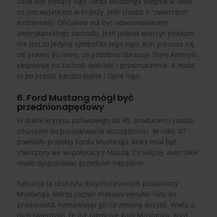
Dziki koń będący logo Forda Mustanga biegnie w lewo,
co jest wyjątkiem w branży, jeśli chodzi o "zwierzęce"
emblematy. Oficjalnie ma być odwzorowaniem
amerykańskiego zachodu. Jeśli jednak wierzyć plotkom,
nie jest to jedyna symbolika tego logo. Koń porusza się
od prawej do lewej, co podobno obrazuje filary Ameryki:
ekspansję na zachód, wolność i przeznaczenie. A może
to po prostu bardzo ładne i fajne logo.
6. Ford Mustang mógł być
przednionapędowy
W dobie kryzysu paliwowego lat 80. producenci zostali
zmuszeni do poszukiwania oszczędności. W roku ‘87
powstały projekty Forda Mustanga, który miał być
stworzony we współpracy z Mazdą. Co więcej, auto takie
miało dysponować przednim napędem.
Sytuacja ta oburzyła dotychczasowych posiadaczy
Mustanga, którzy zaczęli masowo wysyłać listy do
producenta, namawiając go na zmianę decyzji. Wielu z
nich twierdziło, że już nigdy nie kupi Mustanga. Ford