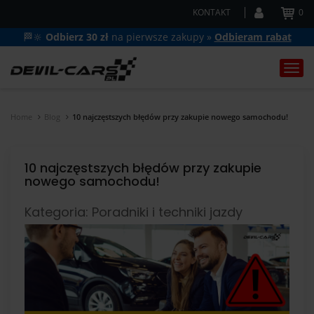
KONTAKT
0
🏁🔆
Odbierz 30 zł
na pierwsze zakupy »
Odbieram rabat
Togg
navi
Home
Blog
10 najczęstszych błędów przy zakupie nowego samochodu!
10 najczęstszych błędów przy zakupie
nowego samochodu!
Kategoria: Poradniki i techniki jazdy