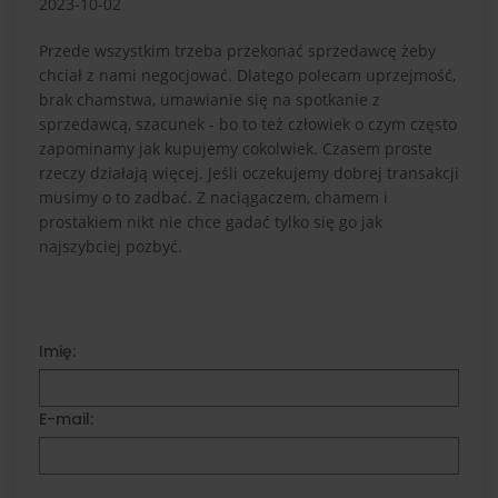
2023-10-02
Przede wszystkim trzeba przekonać sprzedawcę żeby
chciał z nami negocjować. Dlatego polecam uprzejmość,
brak chamstwa, umawianie się na spotkanie z
sprzedawcą, szacunek - bo to też człowiek o czym często
zapominamy jak kupujemy cokolwiek. Czasem proste
rzeczy działają więcej. Jeśli oczekujemy dobrej transakcji
musimy o to zadbać. Z naciągaczem, chamem i
prostakiem nikt nie chce gadać tylko się go jak
najszybciej pozbyć.
Imię:
E-mail: