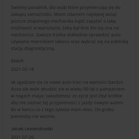
Świetny poradnik, dla osób które przymierzają się do
zakupu samochodu. Moim zdaniem najlepiej wziąć
jeszcze znajomego mechanika bądź zapytać o taką
możliwość w warsztacie, żeby był ktoś kto się zna na
mechanice. Zawsze trzeba dokładnie sprawdzić auto
używane miernikiem lakieru oraz wybrać się na pobliską
stację diagnostyczną.
Stach
2021-02-18
ok zgadzam sie ze nowe auto traci na wartości bardzo
duzo ale wole obudzic sie w wieku 90 lat z pampersem
w nogach majac swiadomosc ze zycie jest zbyt krótkie
aby nie zaznac tej przyjemnosci z jazdy nowym autem.
Bo w koncu co z tego zywota mam miec. Do grobu
pieniedzy nie wezme.
Jacek Lewandowski
2021-07-26