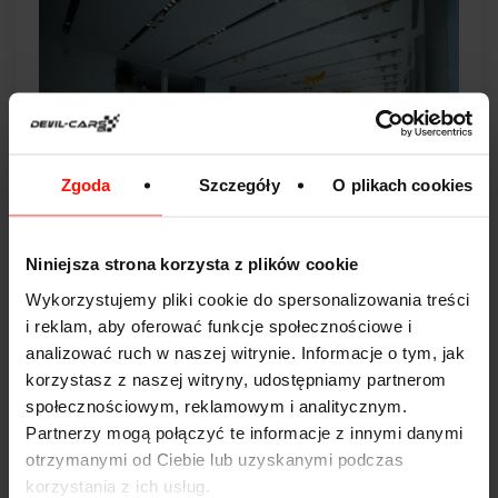
Zgoda
Szczegóły
O plikach cookies
Niniejsza strona korzysta z plików cookie
Wykorzystujemy pliki cookie do spersonalizowania treści
8. Obawa przed negocjacją ceny
i reklam, aby oferować funkcje społecznościowe i
Cena samochodu podana przez salon nie jest zwykle
analizować ruch w naszej witrynie. Informacje o tym, jak
ceną ostateczną. Nie bój się negocjacji! Pamiętaj, że
korzystasz z naszej witryny, udostępniamy partnerom
przy obecnej sytuacji na rynku, to dealerowi bardziej
społecznościowym, reklamowym i analitycznym.
zależy na sprzedaży, niż Tobie na kupnie auta.
Partnerzy mogą połączyć te informacje z innymi danymi
Sprzedawca co prawda odpowie, że cena jest już bardzo
otrzymanymi od Ciebie lub uzyskanymi podczas
atrakcyjna, a dany model cieszy się dużą popularnością.
korzystania z ich usług.