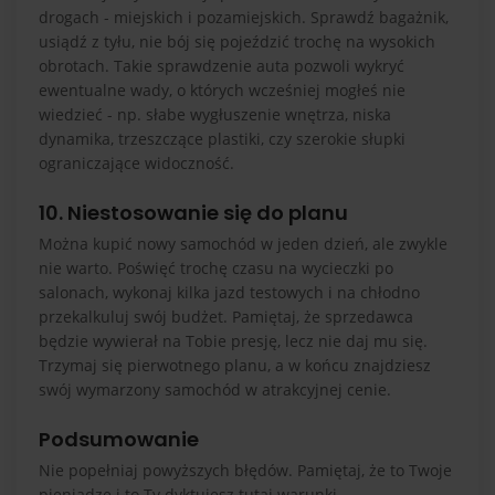
drogach - miejskich i pozamiejskich. Sprawdź bagażnik,
usiądź z tyłu, nie bój się pojeździć trochę na wysokich
obrotach. Takie sprawdzenie auta pozwoli wykryć
ewentualne wady, o których wcześniej mogłeś nie
wiedzieć - np. słabe wygłuszenie wnętrza, niska
dynamika, trzeszczące plastiki, czy szerokie słupki
ograniczające widoczność.
10. Niestosowanie się do planu
Można kupić nowy samochód w jeden dzień, ale zwykle
nie warto. Poświęć trochę czasu na wycieczki po
salonach, wykonaj kilka jazd testowych i na chłodno
przekalkuluj swój budżet. Pamiętaj, że sprzedawca
będzie wywierał na Tobie presję, lecz nie daj mu się.
Trzymaj się pierwotnego planu, a w końcu znajdziesz
swój wymarzony samochód w atrakcyjnej cenie.
Podsumowanie
Nie popełniaj powyższych błędów. Pamiętaj, że to Twoje
pieniądze i to Ty dyktujesz tutaj warunki.