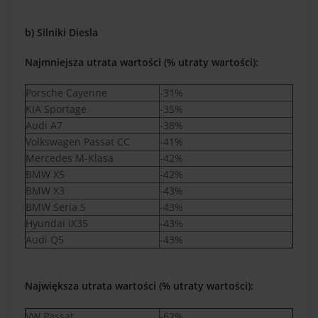
b) Silniki Diesla
Najmniejsza utrata wartości (% utraty wartości):
Porsche Cayenne
-31%
KIA Sportage
-35%
Audi A7
-38%
Volkswagen Passat CC
-41%
Mercedes M-Klasa
-42%
BMW X5
-42%
BMW X3
-43%
BMW Seria 5
-43%
Hyundai iX35
-43%
Audi Q5
-43%
Największa utrata wartości (% utraty wartości):
VW Passat
-62%