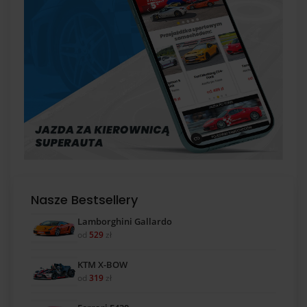
Nasze Bestsellery
Lamborghini Gallardo
od
529
zł
KTM X-BOW
od
319
zł