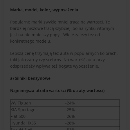
Marka, model, kolor, wyposażenia
Popularne marki zwykle mniej tracą na wartości. Te
bardziej niszowe tracą szybciej, bo na rynku wtórnym
jest na nie mniejszy popyt. Wiele zależy też od
konkretnego modelu.
Lepszą cenę trzymają też auta w popularnych kolorach,
taki jak czarny czy srebrny. Na wartość auta przy
odsprzedaży wpływa też bogate wyposażenie.
a) Silniki benzynowe
Najmniejsza utrata wartości (% utraty wartości):
VW Tiguan
-24%
KIA Sportage
-25%
Fiat 500
-26%
Hyundai iX35
-28%
Suzuki Swift
-31%