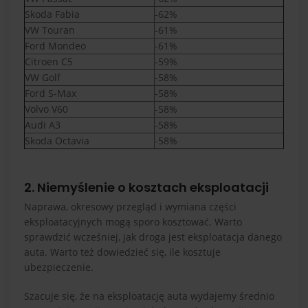
Skoda Fabia
-62%
VW Touran
-61%
Ford Mondeo
-61%
Citroen C5
-59%
VW Golf
-58%
Ford S-Max
-58%
Volvo V60
-58%
Audi A3
-58%
Skoda Octavia
-58%
2. Niemyślenie o kosztach eksploatacji
Naprawa, okresowy przegląd i wymiana części
eksploatacyjnych mogą sporo kosztować. Warto
sprawdzić wcześniej, jak droga jest eksploatacja danego
auta. Warto też dowiedzieć się, ile kosztuje
ubezpieczenie.
Szacuje się, że na eksploatację auta wydajemy średnio