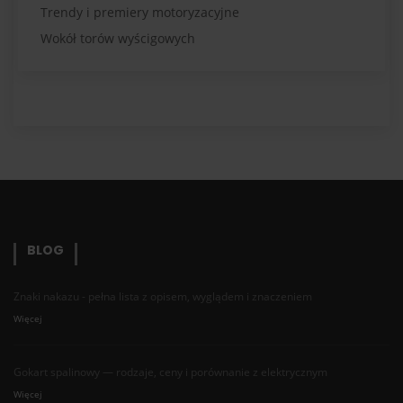
Trendy i premiery motoryzacyjne
Wokół torów wyścigowych
BLOG
Znaki nakazu - pełna lista z opisem, wyglądem i znaczeniem
Więcej
Gokart spalinowy — rodzaje, ceny i porównanie z elektrycznym
Więcej