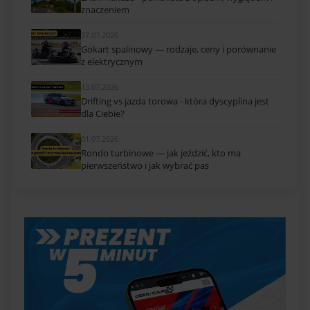
znaczeniem
27.07.2026
Gokart spalinowy — rodzaje, ceny i porównanie
z elektrycznym
13.07.2026
Drifting vs jazda torowa - która dyscyplina jest
dla Ciebie?
01.07.2026
Rondo turbinowe — jak jeździć, kto ma
pierwszeństwo i jak wybrać pas