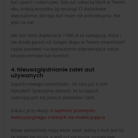
być uparci i natarczywi. Gdy już zobaczą błysk w Twoim
oku, zrobią wszystko, by wcisnąć Ci dodatkowe
wyposażenie, którego być może nie potrzebujesz. Nie
płać za nie!
Jaki jest sens dopłacania 7.000 zł za nawigację, która i
tak działa gorzej niż Google Maps w Twoim smartfonie?
Lepiej postawić na wyposażenie poprawiające nasze
bezpieczeństwo lub komfort.
4. Nieuwzględnianie zalet aut
używanych
Zapach nowego samochodu - ile razy już o nim
słyszałeś? Śpieszymy donieść, że to zapach
ulatniających się jeszcze plastików i farb.
Zobacz przy okazji:
6 tajemnic przemysłu
motoryzacyjnego, o których nie miałeś pojęcia
Nowe samochody mają wiele zalet. Jedną z nich jest to,
że mniej się psują, a jeśli już się psują, to naprawę