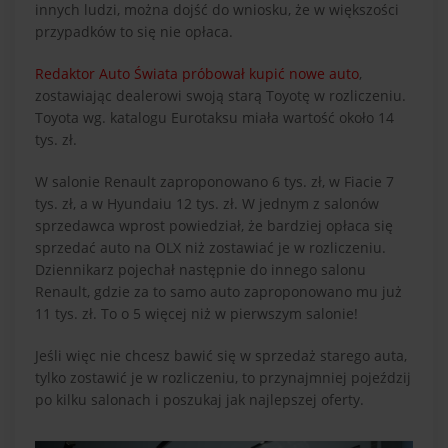
innych ludzi, można dojść do wniosku, że w większości
przypadków to się nie opłaca.
Redaktor Auto Świata próbował kupić nowe auto
,
zostawiając dealerowi swoją starą Toyotę w rozliczeniu.
Toyota wg. katalogu Eurotaksu miała wartość około 14
tys. zł.
W salonie Renault zaproponowano 6 tys. zł, w Fiacie 7
tys. zł, a w Hyundaiu 12 tys. zł. W jednym z salonów
sprzedawca wprost powiedział, że bardziej opłaca się
sprzedać auto na OLX niż zostawiać je w rozliczeniu.
Dziennikarz pojechał następnie do innego salonu
Renault, gdzie za to samo auto zaproponowano mu już
11 tys. zł. To o 5 więcej niż w pierwszym salonie!
Jeśli więc nie chcesz bawić się w sprzedaż starego auta,
tylko zostawić je w rozliczeniu, to przynajmniej pojeździj
po kilku salonach i poszukaj jak najlepszej oferty.