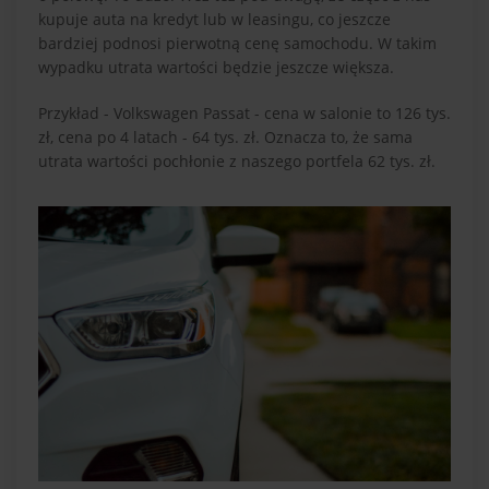
kupuje auta na kredyt lub w leasingu, co jeszcze
bardziej podnosi pierwotną cenę samochodu. W takim
wypadku utrata wartości będzie jeszcze większa.
Przykład - Volkswagen Passat - cena w salonie to 126 tys.
zł, cena po 4 latach - 64 tys. zł. Oznacza to, że sama
utrata wartości pochłonie z naszego portfela 62 tys. zł.