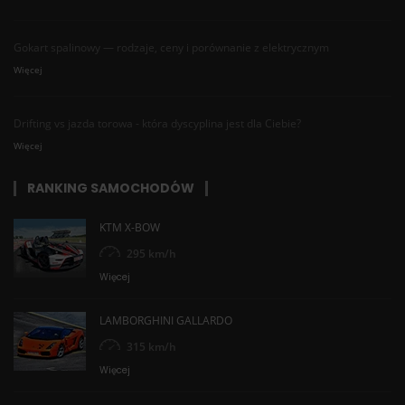
11-11-2018
DODANE O 12:36
Gokart spalinowy — rodzaje, ceny i porównanie z elektrycznym
Wracam za rok i na to samo auto!
Więcej
Sis
Drifting vs jazda torowa - która dyscyplina jest dla Ciebie?
09-11-2018
DODANE O 15:23
Więcej
Ten KTM to lata lepiej niż moja BMKa!
RANKING SAMOCHODÓW
Iwona
KTM X-BOW
23-10-2018
DODANE O 13:13
295 km/h
Prezent udany,dostałam od przyjaciół,samochody
Więcej
super,wszystko działało jak należy :)
LAMBORGHINI GALLARDO
Aga
315 km/h
23-10-2018
DODANE O 12:55
Więcej
Zapomniałam o prezencie a voucher od Devil-cars