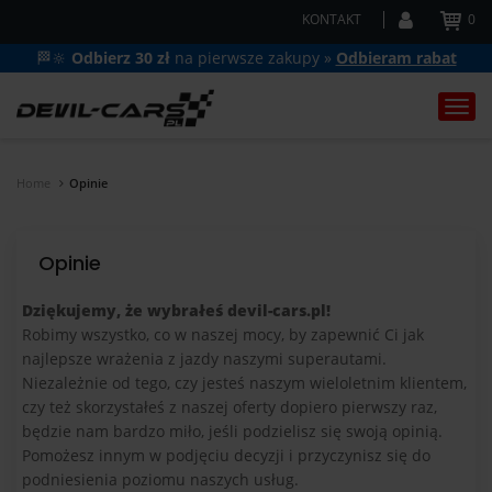
KONTAKT
0
🏁🔆
Odbierz 30 zł
na pierwsze zakupy »
Odbieram rabat
Togg
navi
Home
Opinie
Opinie
Dziękujemy, że wybrałeś devil-cars.pl!
Robimy wszystko, co w naszej mocy, by zapewnić Ci jak
najlepsze wrażenia z jazdy naszymi superautami.
Niezależnie od tego, czy jesteś naszym wieloletnim klientem,
czy też skorzystałeś z naszej oferty dopiero pierwszy raz,
będzie nam bardzo miło, jeśli podzielisz się swoją opinią.
Pomożesz innym w podjęciu decyzji i przyczynisz się do
podniesienia poziomu naszych usług.