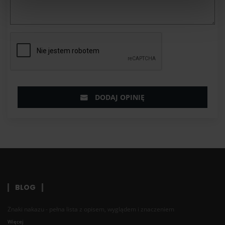
Najlepszy bolid jaki macie!!!
Michał
13-11-2018
DODANE O 10:01
Było git! Jak bede w pl to na pewno wpadnę na wasz
event
DODAJ OPINIĘ
Rafał
12-11-2018
DODANE O 11:23
Można rozwinąć dobrą prędkość,nie ma zahamowań.
Opiekun auta nie ogranicza tylko daje wskazówki. Więc
możesz spróbować swoich sił z maksymalna
prędkością. A jeśli chodzi o to auto to można
BLOG
konkretnie pośmigac ;)
Znaki nakazu - pełna lista z opisem, wyglądem i znaczeniem
Janka
Więcej