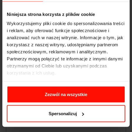
Twoja ocena:
Mąż jest fanem formuły 1 wiec to auto to idealne
Niniejsza strona korzysta z plików cookie
odzwierciedlenie. 100% zadowolenia
Wykorzystujemy pliki cookie do spersonalizowania treści
Not Rated
i reklam, aby oferować funkcje społecznościowe i
Ewa
analizować ruch w naszej witrynie. Informacje o tym, jak
Kod Vouchera
17-11-2018
DODANE O 10:05
korzystasz z naszej witryny, udostępniamy partnerom
społecznościowym, reklamowym i analitycznym.
Jazda na całego Samochody działają bez zarzutów
Partnerzy mogą połączyć te informacje z innymi danymi
Tylko wsiadać i jechać POLECAM!!!
Imię / Nick
otrzymanymi od Ciebie lub uzyskanymi podczas
korzystania z ich usług.
Filip
15-11-2018
DODANE O 13:58
Treść opinii
Zezwól na wszystkie
Fantastycznie, że mogłem się przejechać takimi
autami :) jestem fanem każdego Porsche a jadąc
KTMem zobaczyłem jak to jest jechać bolidem ;)
Spersonalizuj
Kamil
13-11-2018
DODANE O 16:39