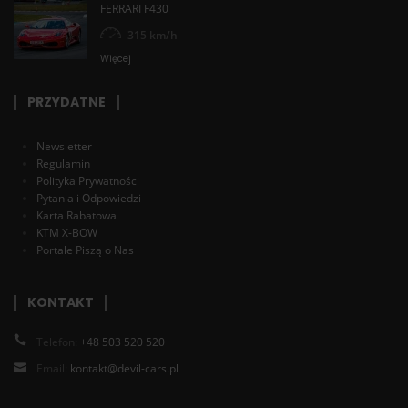
FERRARI F430
mnie uratował :)
315 km/h
Więcej
Tomek
22-10-2018
DODANE O 13:27
PRZYDATNE
Samochód rewelacja!
Newsletter
Regulamin
Karol
Polityka Prywatności
Pytania i Odpowiedzi
20-10-2018
DODANE O 10:28
Karta Rabatowa
KTM X-BOW
Jazda nie z tej ziemi!
Portale Piszą o Nas
Marcelina
KONTAKT
14-10-2018
DODANE O 11:46
Telefon:
+48 503 520 520
Mustang, klasa sama w sobie. Mąż był wniebowzięty po
przejażdżce! Czekamy na kolejny sezon.
Email:
kontakt@devil-cars.pl