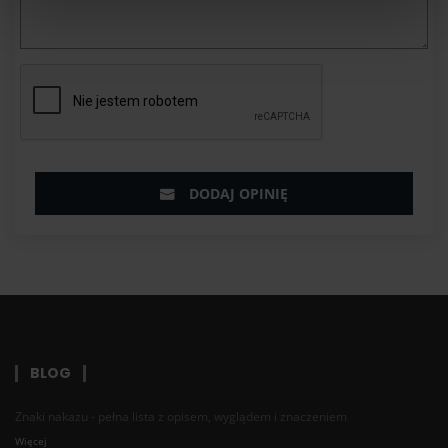
tylko czekać na jazdę! Liczę na 100% adrenaliny! :D
Jacek
20-05-2025
DODANE O 14:34
Auto jak najbardziej spełniło moje oczekiwania ale daje
4 gwiazdki ze względu na kolor. Nie każdy jest fanem
Różu!
DODAJ OPINIĘ
Arkadiusz
18-05-2025
DODANE O 12:16
Super prezent, można pośmigać i wyciągnąć z niego
100%
Karol
BLOG
17-05-2025
DODANE O 14:08
Znaki nakazu - pełna lista z opisem, wyglądem i znaczeniem
100% zadowolenia i satysfakcji!
Więcej