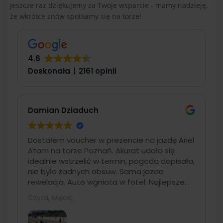
Jeszcze raz dziękujemy za Twoje wsparcie - mamy nadzieję,
że wkrótce znów spotkamy się na torze!
4.6
Doskonała
2161 opinii
Damian Dziaduch
Dostałem voucher w prezencie na jazdę Ariel
Atom na torze Poznań. Akurat udało się
idealnie wstrzelić w termin, pogoda dopisała,
nie było żadnych obsuw. Sama jazda
rewelacja. Auto wgniata w fotel. Najlepsze
auto z oferty. Organizacyjnie duży plus.
Czytaj więcej
Świetna komunikacja, bardzo dobra
organizacja na miejscu. Pracownicy bardzo