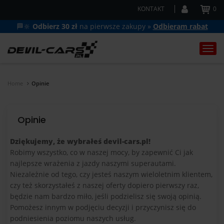
KONTAKT
0
🏁🔆
Odbierz 30 zł
na pierwsze zakupy »
Odbieram rabat
Togg
navi
Home
Opinie
Opinie
Dziękujemy, że wybrałeś devil-cars.pl!
Robimy wszystko, co w naszej mocy, by zapewnić Ci jak
najlepsze wrażenia z jazdy naszymi superautami.
Niezależnie od tego, czy jesteś naszym wieloletnim klientem,
czy też skorzystałeś z naszej oferty dopiero pierwszy raz,
będzie nam bardzo miło, jeśli podzielisz się swoją opinią.
Pomożesz innym w podjęciu decyzji i przyczynisz się do
podniesienia poziomu naszych usług.