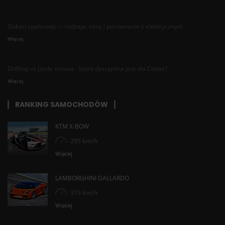
Eliza
Gokart spalinowy — rodzaje, ceny i porównanie z elektrycznym
17-05-2025
DODANE O 14:04
Więcej
Mogłabym jeździć takim codziennie 💅 Organizacja top
of the top, polecam ✨
Drifting vs jazda torowa - która dyscyplina jest dla Ciebie?
Więcej
Aleksandra
20-10-2024
DODANE O 11:36
RANKING SAMOCHODÓW
Super obsługa bardzo miła
KTM X-BOW
295 km/h
Jacek
Więcej
12-10-2024
DODANE O 12:51
LAMBORGHINI GALLARDO
Super Jazda !❤️
315 km/h
Więcej
Tomasz
11-08-2024
DODANE O 23:03