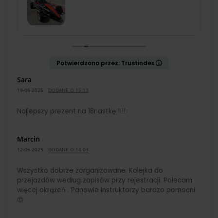
mili i pomocni. Mogę tylko polecić,
rewelacyjny prezent dla kogoś kto lubi
samochody 🙂
Potwierdzono przez: Trustindex
Sara
19-06-2025
DODANE O 15:13
Najlepszy prezent na 18nastkę !!!!
Marcin
12-06-2025
DODANE O 14:03
Wszystko dobrze zorganizowane. Kolejka do
przejazdów według zapisów przy rejestracji. Polecam
więcej okrążeń . Panowie instruktorzy bardzo pomocni
😍