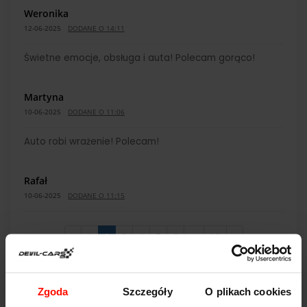
Weronika
12-06-2025
DODANE O 14:11
Świetne emocje, obsługa i auta! Polecam gorąco!
Martyna
10-06-2025
DODANE O 11:06
Auto robi wrażenie! Polecam!
Rafał
10-06-2025
DODANE O 11:15
Treść opinii
«
1
2
3
4
5
6
...
12
»
Rafał
10-06-2025
DODANE O 11:16
Zgoda
Szczegóły
O plikach cookies
DODAJ OPINIĘ