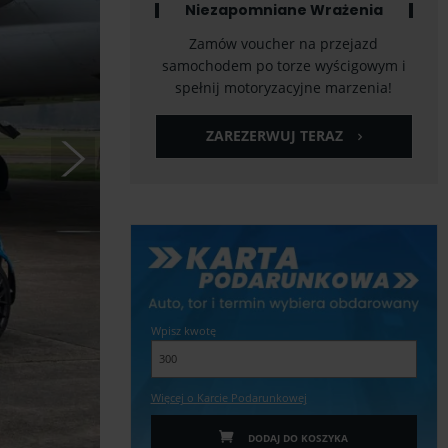
Niezapomniane Wrażenia
Zamów voucher na przejazd
samochodem po torze wyścigowym i
spełnij motoryzacyjne marzenia!
ZAREZERWUJ TERAZ
Wpisz kwotę
Więcej o Karcie Podarunkowej
DODAJ DO KOSZYKA