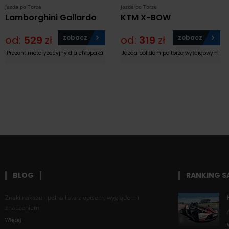
Jazda po Torze
Jazda po Torze
Lamborghini Gallardo
KTM X-BOW
od:
529
zł
zobacz
od:
319
zł
zobacz
Prezent motoryzacyjny dla chłopaka
Jazda bolidem po torze wyścigowym
BLOG
RANKING 
Znaki nakazu - pełna lista z opisem, wyglądem i
znaczeniem
Więcej