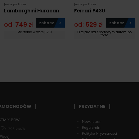
Jazda po Torze
Jazda po Torze
Lamborghini Huracan
Ferrari F430
od:
749
zł
zobacz
od:
529
zł
zobacz
Marzenie w wersji V10
Przejażdżka sportowym autem po
torze
SAMOCHODÓW
PRZYDATNE
KTM X-BOW
Newsletter
Regulamin
295 km/h
Polityka Prywatności
Więcej