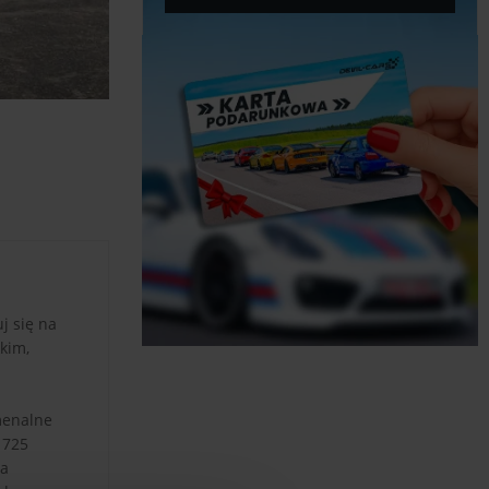
j się na
kim,
menalne
 725
Ta