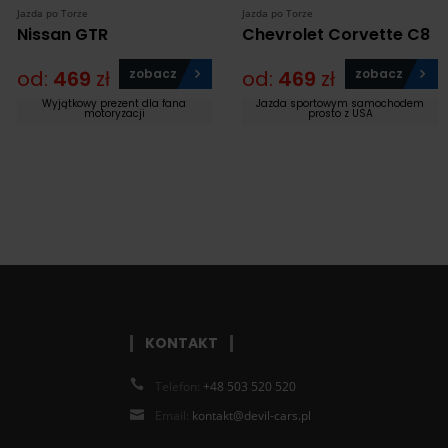
Jazda po Torze
Jazda po Torze
Nissan GTR
Chevrolet Corvette C8
od:
469
zł
zobacz
od:
469
zł
zobacz
Wyjątkowy prezent dla fana
Jazda sportowym samochodem
motoryzacji
prosto z USA
KONTAKT
Telefon:
+48 503 520 520
Email:
kontakt@devil-cars.pl