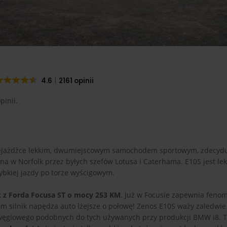
4.6
2161 opinii
pinii.
rzejażdżce lekkim, dwumiejscowym samochodem sportowym, zdecydu
na w Norfolk przez byłych szefów Lotusa i Caterhama. E10S jest lek
kiej jazdy po torze wyścigowym.
k z Forda Focusa ST o mocy 253 KM
. Już w Focusie zapewnia feno
sam silnik napędza auto lżejsze o połowę! Zenos E10S waży zaledwie
 węglowego podobnych do tych używanych przy produkcji BMW i8. 