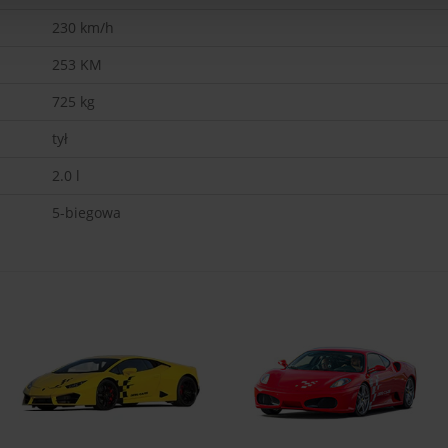
230
km/h
253
KM
725
kg
tył
2.0 l
5-biegowa