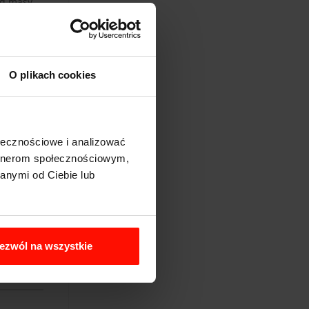
ład masy
sponsywny”.
i.
mi z
O plikach cookies
sportowe -
e genialnym
ołecznościowe i analizować
artnerom społecznościowym,
anymi od Ciebie lub
ezwól na wszystkie