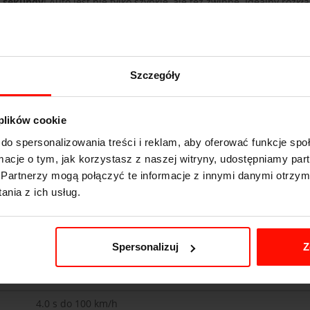
4 sekundy
! Auto jest nie tylko szybkie, ale też zwinne. Idealny rozk
h samochodów dziennikarze motoryzacyjni lubią używać słowa “re
wietnie przekazuje kierowcy informacje dotyczące stanu nawierzchn
dzo dobrze! Większy wysiłek podczas manewrowania przy niskich
nie wtedy Zenos E10S błyszczy i pokazuje swoją przewagę nad auta
Szczegóły
re zdecydowały się na przetestowanie go na torze. To auto typowo 
 plików cookie
etnego prowadzenia,
wynajem Zenosa E10S na tor wyścigowy będzi
do spersonalizowania treści i reklam, aby oferować funkcje sp
ormacje o tym, jak korzystasz z naszej witryny, udostępniamy p
Partnerzy mogą połączyć te informacje z innymi danymi otrzym
nia z ich usług.
Spersonalizuj
Z
Zenos E10S
4.0
s do 100 km/h