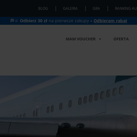
BLOG
GALERIA
GRA
RANKING AU
🏁🔆
Odbierz 30 zł
na pierwsze zakupy »
Odbieram rabat
MAM VOUCHER
OFERTA