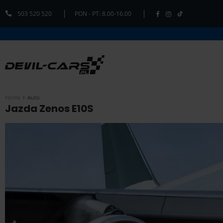
503 520 520
PON - PT: 8.00-16.00
Home
Auto
Jazda Zenos E10S