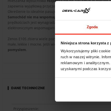
mieszanka wybuchowa
rozpędza się do 100 km/h w niecałe 
zapewnia wyjątkową przyczepność. Podczas testów sportowyc
Określenie to idealnie pasuje do jazdy Zenosem E10S - auto ś
Samochód nie ma wspomagania układu kierowniczego
i bar
prędkościach jest wynagradzany podczas szybkiej jazdy. Właś
Zgoda
elektronicznym wspomaganiem.
Zenos E10S zbiera wiele pozytywnych recenzji wśród osób, któ
Niniejsza strona korzysta z
małe, lekkie i mocne. Jeśli więc jesteś fanem prędkości i świ
pomysłem
.
Wykorzystujemy pliki cookie 
ruch w naszej witrynie. Inf
reklamowym i analitycznym. 
uzyskanymi podczas korzysta
DANE TECHNICZNE
Przyspieszenie: