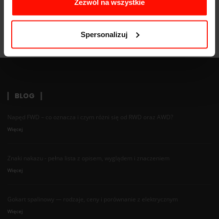
Zezwól na wszystkie
Spersonalizuj
BLOG
Napęd FWD – co oznacza i czym różni się od RWD oraz AWD?
Więcej
Znaki nakazu - pełna lista z opisem, wyglądem i znaczeniem
Więcej
Gokart spalinowy — rodzaje, ceny i porównanie z elektrycznym
Więcej