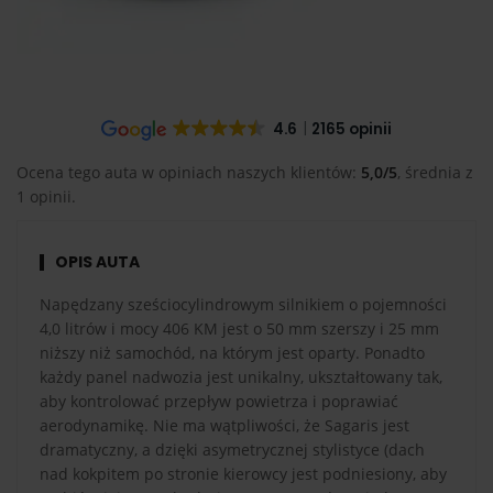
4.6
2165 opinii
Ocena tego auta w opiniach naszych klientów:
5,0/5
, średnia z
1 opinii.
OPIS AUTA
Napędzany sześciocylindrowym silnikiem o pojemności
4,0 litrów i mocy 406 KM jest o 50 mm szerszy i 25 mm
niższy niż samochód, na którym jest oparty. Ponadto
każdy panel nadwozia jest unikalny, ukształtowany tak,
aby kontrolować przepływ powietrza i poprawiać
aerodynamikę. Nie ma wątpliwości, że Sagaris jest
dramatyczny, a dzięki asymetrycznej stylistyce (dach
nad kokpitem po stronie kierowcy jest podniesiony, aby