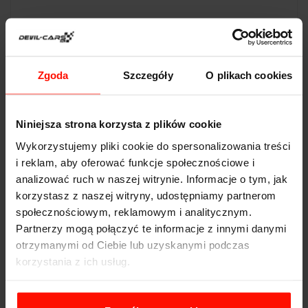
DANE TECHNICZNE
Zgoda
Szczegóły
O plikach cookies
TVR Sagaris
Przyspieszenie:
3.8
s do 100 km/h
Niniejsza strona korzysta z plików cookie
Prędkość max:
298
km/h
Wykorzystujemy pliki cookie do spersonalizowania treści
i reklam, aby oferować funkcje społecznościowe i
Moc:
412
KM
analizować ruch w naszej witrynie. Informacje o tym, jak
Waga:
1078
kg
korzystasz z naszej witryny, udostępniamy partnerom
społecznościowym, reklamowym i analitycznym.
Napęd:
Partnerzy mogą połączyć te informacje z innymi danymi
Pojemność:
4.0 l
otrzymanymi od Ciebie lub uzyskanymi podczas
korzystania z ich usług.
Skrzynia biegów: