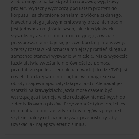
zrobić miejsce na kask), jest to naprawdę wyjątkowy
projekt. Wydechy wychodzą pod kątem prostym do
korpusu i są chronione panelami z włókna szklanego.
Nawet na biegu jałowym emitowany przez nich boom
jest jednym z najgłośniejszych, jakie kiedykolwiek
słyszeliśmy z samochodu produkcyjnego, a wraz z
przyspieszaniem staje się jeszcze bardziej intensywny.
Szerszy rozstaw kół oznacza mniejszy promień skrętu, a
samochód stanowi wyzwanie w mieście. Niska wysokość
jazdy ułatwia wytężanie nierówności za pomocą
przedniego spoilera. Jednak na otwartej drodze TVR jest
o wiele bardziej w domu, chętnie wspinając się na
obroty i zapewniając satysfakcję z jazdy. Ale nadal jest
szorstki na krawędziach: jazda może czasem być
wstrząsająca i istnieje wiele rodzajów niemożliwych do
zidentyfikowania pisków. Przyczepność tylnej części jest
minimalna, a podczas gdy zmiany biegów są płynne i
szybkie, należy ostrożnie używać przepustnicy, aby
uzyskać jak najlepszy efekt z silnika.