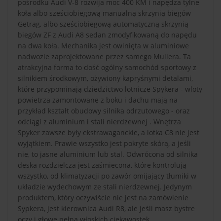
pośrodku Audi V-8 rozwija moc 400 KM i napędza tylne
koła albo sześciobiegową manualną skrzynią biegów
Getrag, albo sześciobiegową automatyczną skrzynią
biegów ZF z Audi A8 sedan zmodyfikowaną do napędu
na dwa koła. Mechanika jest owinięta w aluminiowe
nadwozie zaprojektowane przez samego Mullera. Ta
atrakcyjna forma to dość ogólny samochód sportowy z
silnikiem środkowym, ożywiony kapryśnymi detalami,
które przypominają dziedzictwo lotnicze Spykera - wloty
powietrza zamontowane z boku i dachu mają na
przykład kształt obudowy silnika odrzutowego - oraz
odciągi z aluminium i stali nierdzewnej . Wnętrza
Spyker zawsze były ekstrawaganckie, a lotka C8 nie jest
wyjątkiem. Prawie wszystko jest pokryte skórą, a jeśli
nie, to jasne aluminium lub stal. Odwrócona od silnika
deska rozdzielcza jest zaśmiecona, które kontrolują
wszystko, od klimatyzacji po zawór omijający tłumiki w
układzie wydechowym ze stali nierdzewnej. Jedynym
produktem, który oczywiście nie jest na zamówienie
Sypkera, jest kierownica Audi R8, ale jeśli masz bystre
oczy i głowę pełną włoskich ciekawostek