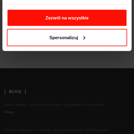
Pojemność:
4.2 l
Skrzynia biegów:
Zezwól na wszystkie
Spersonalizuj
BLOG
Znaki nakazu - pełna lista z opisem, wyglądem i znaczeniem
Więcej
Gokart spalinowy — rodzaje, ceny i porównanie z elektrycznym