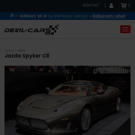
KONTAKT
0
🏁🔆
Odbierz 30 zł
na pierwsze zakupy »
Odbieram rabat
Togg
navi
Home
Auto
Jazda Spyker C8