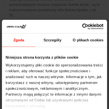
samochodowych, możesz rozpoznać klamki drzwi - są to
zrekonstruowane przedmioty Alfa Romeo Spyder z lat
70.
Zgoda
Szczegóły
O plikach cookies
DANE TECHNICZNE
Niniejsza strona korzysta z plików cookie
Spyker C8
Wykorzystujemy pliki cookie do spersonalizowania treści
Przyspieszenie:
4.0
s do 100 km/h
i reklam, aby oferować funkcje społecznościowe i
Prędkość max:
330
km/h
analizować ruch w naszej witrynie. Informacje o tym, jak
korzystasz z naszej witryny, udostępniamy partnerom
Moc:
400
KM
społecznościowym, reklamowym i analitycznym.
Partnerzy mogą połączyć te informacje z innymi danymi
Waga:
1250
kg
otrzymanymi od Ciebie lub uzyskanymi podczas
Napęd:
korzystania z ich usług.