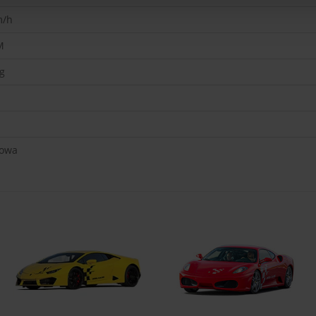
/h
M
g
gowa