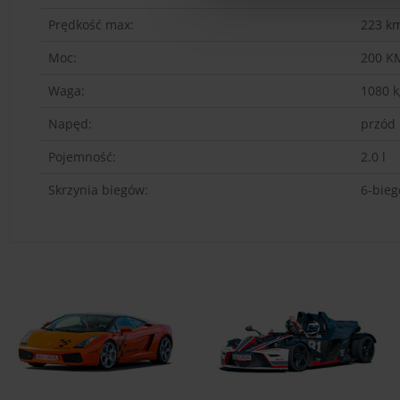
Prędkość max:
223
km
Moc:
200
K
Waga:
1080
k
Napęd:
przód
Pojemność:
2.0 l
Skrzynia biegów:
6-bie