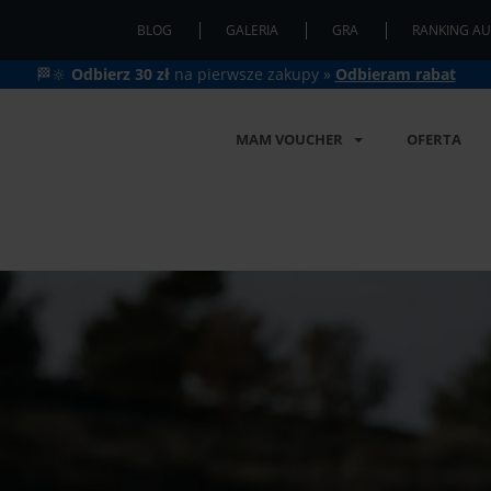
BLOG
GALERIA
GRA
RANKING AU
🏁🔆
Odbierz 30 zł
na pierwsze zakupy »
Odbieram rabat
MAM VOUCHER
OFERTA