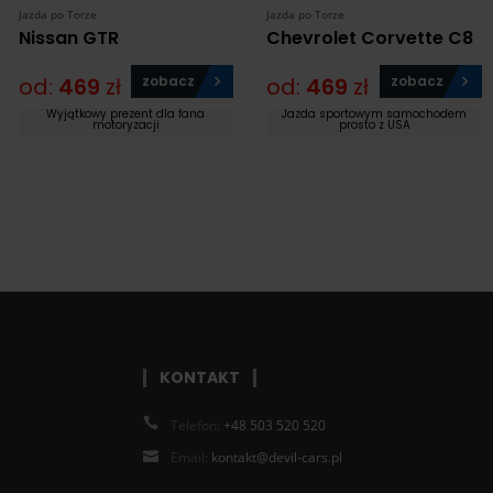
Jazda po Torze
Jazda po Torze
Nissan GTR
Chevrolet Corvette C8
od:
469
zł
zobacz
od:
469
zł
zobacz
Wyjątkowy prezent dla fana
Jazda sportowym samochodem
motoryzacji
prosto z USA
KONTAKT
Telefon:
+48 503 520 520
Email:
kontakt@devil-cars.pl