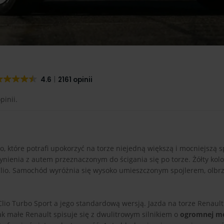
4.6
2161 opinii
pinii.
o, które potrafi upokorzyć na torze niejedną większą i mocniejszą 
nienia z autem przeznaczonym do ścigania się po torze. Żółty kol
i Clio. Samochód wyróżnia się wysoko umieszczonym spojlerem, olb
lio Turbo Sport a jego standardową wersją. Jazda na torze Renault C
jak małe Renault spisuje się z dwulitrowym silnikiem o
ogromnej mo