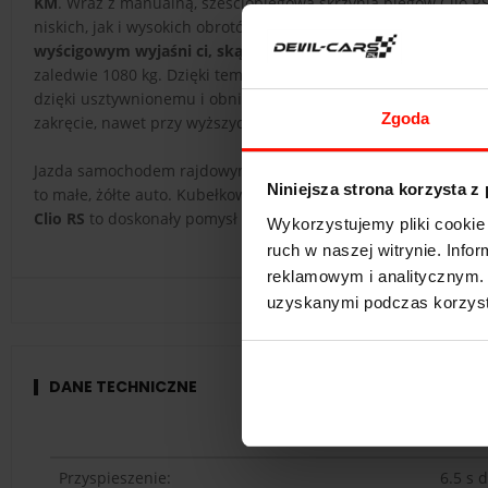
KM
. Wraz z manualną, sześciobiegową skrzynią biegów Clio RS
niskich, jak i wysokich obrotów, przy czym ochoczo rwie się do
wyścigowym wyjaśni ci, skąd w nim tyle energii.
Samochód, op
zaledwie 1080 kg. Dzięki temu przyspiesza
od 0 do 100 km/h 
dzięki usztywnionemu i obniżonemu podwoziu. W połączeniu 
Zgoda
zakręcie, nawet przy wyższych prędkościach.
Jazda samochodem rajdowym Renault Clio RS Turbo Sport po to
Niniejsza strona korzysta z
to małe, żółte auto. Kubełkowe fotele i sześciopunktowe pas
Clio RS
to doskonały pomysł na prezent dla miłośnika rajdów
Wykorzystujemy pliki cookie 
ruch w naszej witrynie. Inf
reklamowym i analitycznym. 
uzyskanymi podczas korzysta
DANE TECHNICZNE
Renaul
Przyspieszenie:
6.5
s 