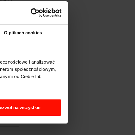
ówno z
torze
sną -
prowadzi
każdym
O plikach cookies
iekłe jest
rzejażdżka
ut.
ołecznościowe i analizować
artnerom społecznościowym,
anymi od Ciebie lub
ezwól na wszystkie