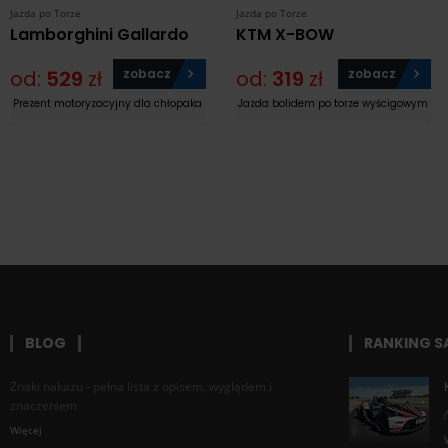
Jazda po Torze
Jazda po Torze
Lamborghini Gallardo
KTM X-BOW
od:
529
zł
zobacz
od:
319
zł
zobacz
Prezent motoryzacyjny dla chłopaka
Jazda bolidem po torze wyścigowym
BLOG
RANKING 
Znaki nakazu - pełna lista z opisem, wyglądem i
znaczeniem
Więcej