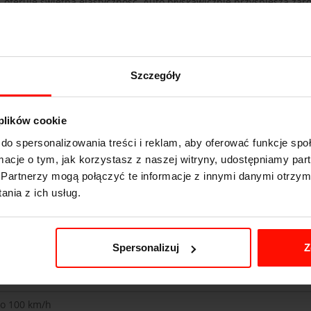
 oferuje świetną elastyczność. Auto błyskawicznie przyspiesza zar
 szybkiej jazdy.
Już jeden przejazd Renault Clio III Turbo Sport po 
rócz tego, że jest bardzo mocny, to ma też bardzo niską masę wła
w zaledwie 6,5 sekundy
. Renault Clio III Turbo Sport świetnie się 
z precyzyjnym układem kierowniczym daje genialne trzymanie w 
Szczegóły
rze wyścigowym uzmysłowi niejednemu kierowcy, jak szybkie i wśc
 plików cookie
y bezpieczeństwa doskonale świadczą o rajdowym charakterze Clio.
P
 samochodowych oraz każdego fana niewielkich i bardzo mocnych a
do spersonalizowania treści i reklam, aby oferować funkcje sp
ormacje o tym, jak korzystasz z naszej witryny, udostępniamy p
Partnerzy mogą połączyć te informacje z innymi danymi otrzym
nia z ich usług.
Spersonalizuj
Z
t Clio III Turbo Sport
do 100 km/h