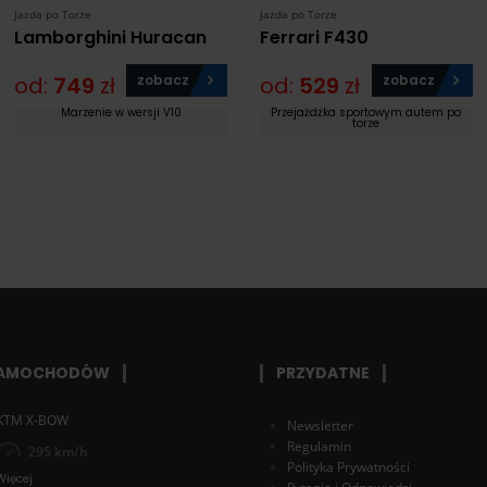
Jazda po Torze
Jazda po Torze
Lamborghini Huracan
Ferrari F430
od:
749
zł
zobacz
od:
529
zł
zobacz
Marzenie w wersji V10
Przejażdżka sportowym autem po
torze
SAMOCHODÓW
PRZYDATNE
KTM X-BOW
Newsletter
Regulamin
295 km/h
Polityka Prywatności
Więcej