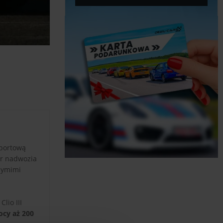
sportową
or nadwozia
rzymimi
lio III
cy aż 200