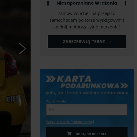
Niezapomniane Wrażenia
Zamów voucher na przejazd
samochodem po torze wyścigowym i
spełnij motoryzacyjne marzenia!
ZAREZERWUJ TERAZ
Wpisz kwotę
Więcej o Karcie Podarunkowej
DODAJ DO KOSZYKA