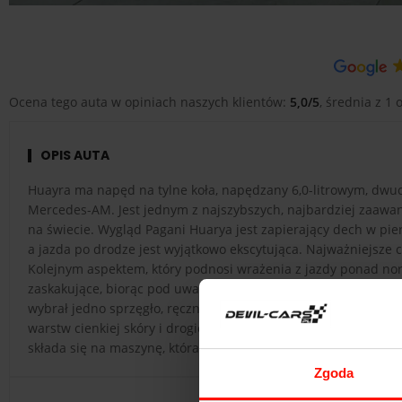
Ocena tego auta w opiniach naszych klientów:
5,0/5
, średnia z 1 o
OPIS AUTA
Huayra ma napęd na tylne koła, napędzany 6,0-litrowym, dwu
Mercedes-AM. Jest jednym z najszybszych, najbardziej zaa
na świecie. Wygląd Pagani Huarya jest zapierający dech w pie
a jazda po drodze jest wyjątkowo ekscytująca. Najważniejsze 
Kolejnym aspektem, który podnosi wrażenia z jazdy ponad no
zaskakujące, biorąc pod uwagę fakt, że Pagani porzucił obec
wybrał jedno sprzęgło, ręcznie sterowane auto. Jeśli chodzi o
warstw cienkiej skóry i drogich metali, a wnętrze zdominowane
składa się na maszynę, która jest jeszcze bardziej niesamowi
Zgoda