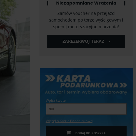
Niezapomniane Wrażenia
Zamów voucher na przejazd
samochodem po torze wyścigowym i
spełnij motoryzacyjne marzenia!
ZAREZERWUJ TERAZ
Wpisz kwotę
Więcej o Karcie Podarunkowej
DODAJ DO KOSZYKA