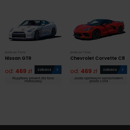
Jazda po Torze
Jazda po Torze
Nissan GTR
Chevrolet Corvette C8
od:
469
zł
zobacz
od:
469
zł
zobacz
Wyjątkowy prezent dla fana
Jazda sportowym samochodem
motoryzacji
prosto z USA