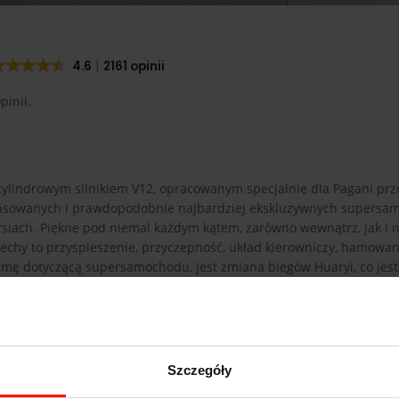
4.6
2161 opinii
pinii.
cylindrowym silnikiem V12, opracowanym specjalnie dla Pagani prz
wansowanych i prawdopodobnie najbardziej ekskluzywnych supers
rsiach. Piękne pod niemal każdym kątem, zarówno wewnątrz, jak i 
cechy to przyspieszenie, przyczepność, układ kierowniczy, hamowan
rmę dotyczącą supersamochodu, jest zmiana biegów Huaryi, co jest
ny trend w kierunku skrzyń biegów z podwójnym sprzęgłem i zamiast
 wnętrze, Huarya jest podobna do Zondy, którą wysysa, ponieważ jes
 jest przez przystojną i czystą aluminiową deskę rozdzielczą. Wszy
ta w prowadzeniu.
Szczegóły