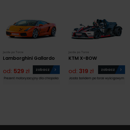
Jazda po Torze
Jazda po Torze
Lamborghini Gallardo
KTM X-BOW
od:
529
zł
zobacz
od:
319
zł
zobacz
Prezent motoryzacyjny dla chłopaka
Jazda bolidem po torze wyścigowym