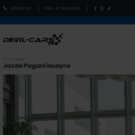
503 520 520
PON - PT: 8.00-16.00
Home
Auto
Jazda Pagani Huayra