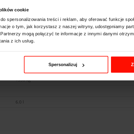
 plików cookie
do spersonalizowania treści i reklam, aby oferować funkcje sp
ormacje o tym, jak korzystasz z naszej witryny, udostępniamy p
Partnerzy mogą połączyć te informacje z innymi danymi otrzym
Pagani Huayra
nia z ich usług.
3.2
s do 100 km/h
378
km/h
Spersonalizuj
Z
730
KM
1350
kg
6.0 l