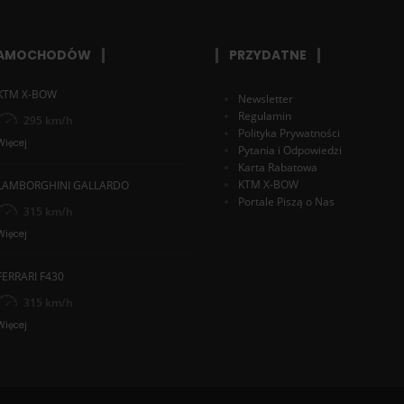
SAMOCHODÓW
PRZYDATNE
KTM X-BOW
Newsletter
Regulamin
295 km/h
Polityka Prywatności
Więcej
Pytania i Odpowiedzi
Karta Rabatowa
KTM X-BOW
LAMBORGHINI GALLARDO
Portale Piszą o Nas
315 km/h
Więcej
FERRARI F430
315 km/h
Więcej