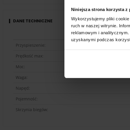
Niniejsza strona korzysta z
Wykorzystujemy pliki cookie 
DANE TECHNICZNE
ruch w naszej witrynie. Inf
reklamowym i analitycznym. 
uzyskanymi podczas korzysta
Przyspieszenie:
Prędkość max:
Moc:
Waga:
Napęd:
Pojemność:
Skrzynia biegów: