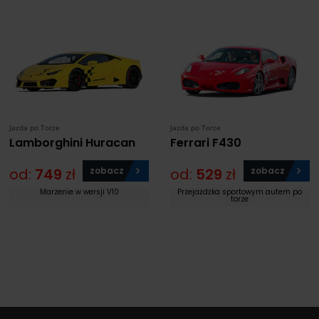
Jazda po Torze
Jazda po Torze
Lamborghini Huracan
Ferrari F430
od:
749
zł
zobacz
od:
529
zł
zobacz
Marzenie w wersji V10
Przejażdżka sportowym autem po
torze