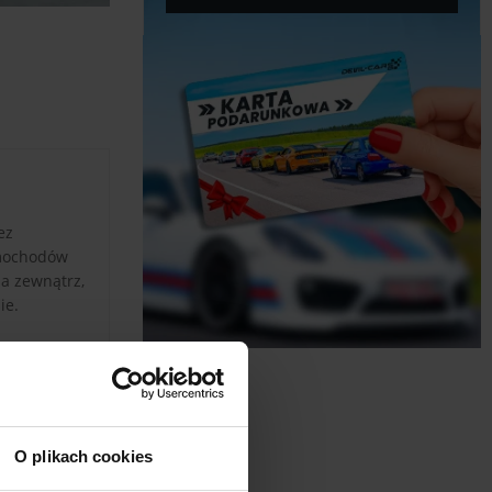
ez
amochodów
na zewnątrz,
ie.
 tego
t pełna
stko to
O plikach cookies