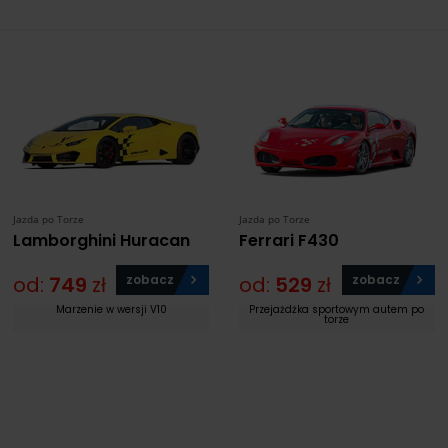
Jazda po Torze
Jazda po Torze
Lamborghini Huracan
Ferrari F430
od:
749
zł
zobacz
od:
529
zł
zobacz
Marzenie w wersji V10
Przejażdżka sportowym autem po
torze