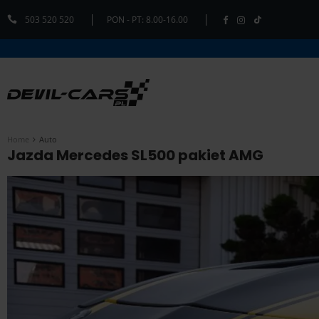
503 520 520
PON - PT: 8.00-16.00
Home
Auto
Jazda Mercedes SL500 pakiet AMG