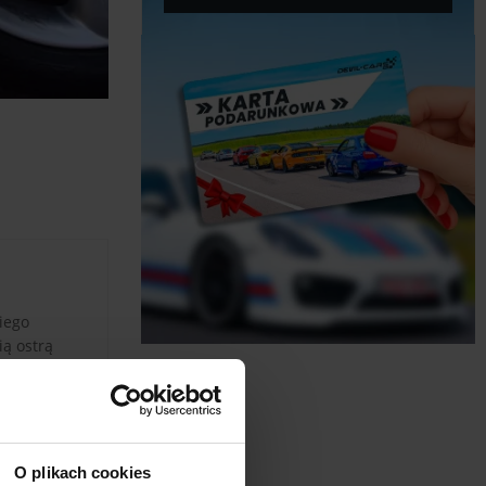
kiego
ią ostrą
stajni
 co
ny z pomocą
lasy 2012+.
O plikach cookies