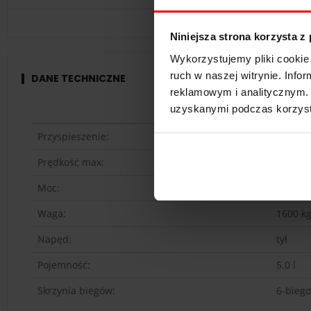
Niniejsza strona korzysta z
Wykorzystujemy pliki cookie 
ruch w naszej witrynie. Inf
DANE TECHNICZNE
reklamowym i analitycznym. 
uzyskanymi podczas korzysta
Merced
Przyspieszenie:
6.2
s d
Prędkość max:
249
km
Moc:
319
KM
Waga:
1600
k
Napęd:
tył
Pojemność:
5.0 l
Skrzynia biegów:
6-bieg