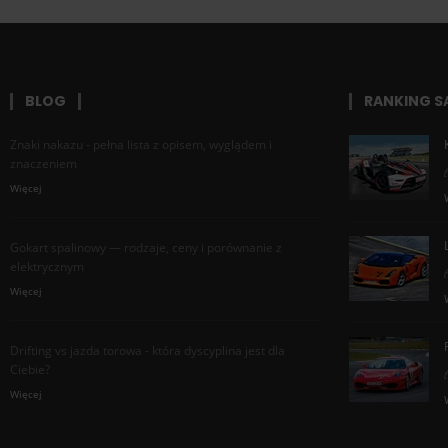
BLOG
RANKING 
Znaki nakazu - pełna lista z opisem, wyglądem i
znaczeniem
Więcej
Gokart spalinowy — rodzaje, ceny i porównanie z
elektrycznym
Więcej
Drifting vs jazda torowa - która dyscyplina jest dla
Ciebie?
Więcej