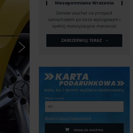
Niezapomniane Wrażenia
Zamów voucher na przejazd
samochodem po torze wyścigowym i
spełnij motoryzacyjne marzenia!
ZAREZERWUJ TERAZ
Wpisz kwotę
Więcej o Karcie Podarunkowej
DODAJ DO KOSZYKA