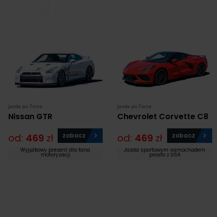
Jazda po Torze
Jazda po Torze
Nissan GTR
Chevrolet Corvette C8
od:
469
zł
zobacz
od:
469
zł
zobacz
Wyjątkowy prezent dla fana
Jazda sportowym samochodem
motoryzacji
prosto z USA