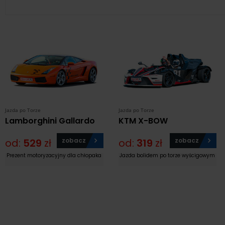
Jazda po Torze
Jazda po Torze
Lamborghini Gallardo
KTM X-BOW
od:
529
zł
zobacz
od:
319
zł
zobacz
Prezent motoryzacyjny dla chłopaka
Jazda bolidem po torze wyścigowym