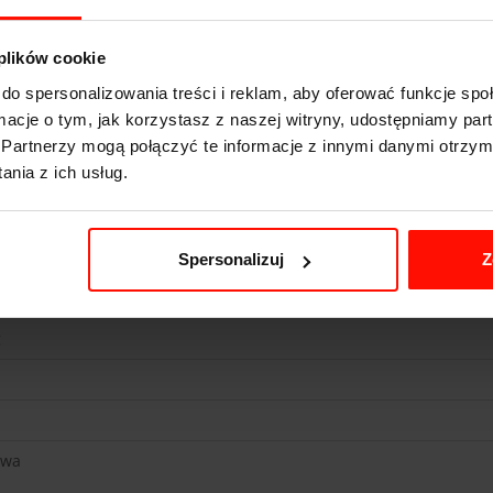
 plików cookie
do spersonalizowania treści i reklam, aby oferować funkcje sp
ormacje o tym, jak korzystasz z naszej witryny, udostępniamy p
Partnerzy mogą połączyć te informacje z innymi danymi otrzym
nia z ich usług.
es SL500 pakiet AMG
o 100 km/h
/h
Spersonalizuj
Z
g
owa