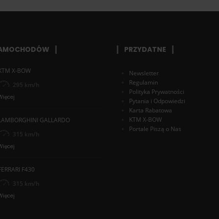
SAMOCHODÓW
PRZYDATNE
KTM X-BOW
Newsletter
Regulamin
295 km/h
Polityka Prywatności
Więcej
Pytania i Odpowiedzi
Karta Rabatowa
KTM X-BOW
LAMBORGHINI GALLARDO
Portale Piszą o Nas
315 km/h
Więcej
FERRARI F430
315 km/h
Więcej