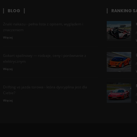
BLOG
RANKING 
Znaki nakazu - pełna lista z opisem, wyglądem i
znaczeniem
Więcej
Gokart spalinowy — rodzaje, ceny i porównanie z
elektrycznym
Więcej
Drifting vs jazda torowa - która dyscyplina jest dla
Ciebie?
Więcej