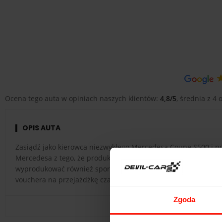
Ocena tego auta w opiniach naszych klientów:
4,8/5
, średnia z 4 o
OPIS AUTA
Zasiądź jako kierowca niezwykłego Mercedesa Coupe S500 i p
Mercedesa z tego, że produkuje niezawodne i eleganckie samo
wyprodukować również sportowy samochód, który na drogach 
vouchera na przejażdżkę czarnym Mercedesem Coupe S500, któ
Zgoda