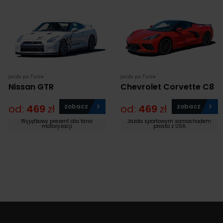
Jazda po Torze
Jazda po Torze
Nissan GTR
Chevrolet Corvette C8
od:
469
zł
zobacz
od:
469
zł
zobacz
Wyjątkowy prezent dla fana
Jazda sportowym samochodem
motoryzacji
prosto z USA