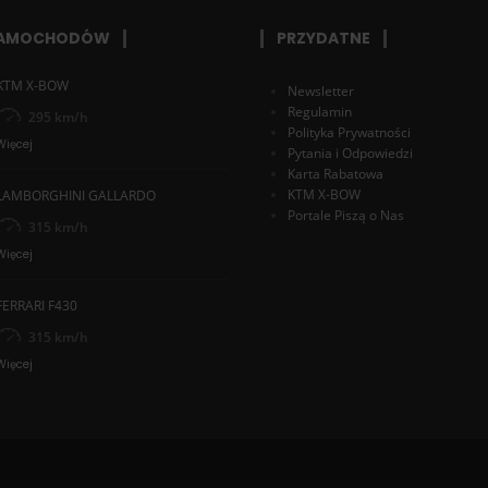
SAMOCHODÓW
PRZYDATNE
KTM X-BOW
Newsletter
Regulamin
295 km/h
Polityka Prywatności
Więcej
Pytania i Odpowiedzi
Karta Rabatowa
KTM X-BOW
LAMBORGHINI GALLARDO
Portale Piszą o Nas
315 km/h
Więcej
FERRARI F430
315 km/h
Więcej