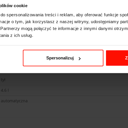
 plików cookie
do spersonalizowania treści i reklam, aby oferować funkcje sp
ormacje o tym, jak korzystasz z naszej witryny, udostępniamy p
Mercedes Coupe S500
Partnerzy mogą połączyć te informacje z innymi danymi otrzym
nia z ich usług.
4.8
s do 100 km/h
250
km/h
Spersonalizuj
Z
450
KM
1945
kg
tył
4.6 l
automatyczna