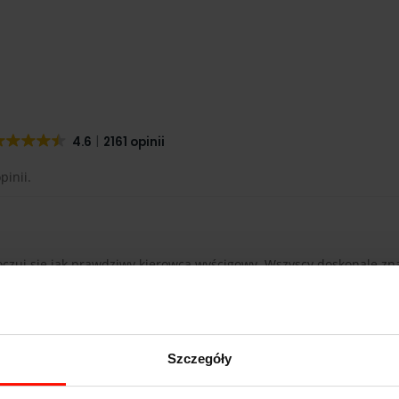
4.6
2161 opinii
pinii.
oczuj się jak prawdziwy kierowca wyścigowy. Wszyscy doskonale z
chody. Nie wszyscy jednak wiedzą, że ten niemiecki koncern potraf
wyczyniać potrafi prawdziwe cuda. Serdecznie zachęcamy Cię do 
ry do setki rozpędza się zaledwie w nieco ponad 4 sekundy!
Szczegóły