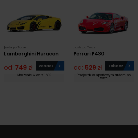
Jazda po Torze
Jazda po Torze
Lamborghini Huracan
Ferrari F430
od:
749
zł
zobacz
od:
529
zł
zobacz
Marzenie w wersji V10
Przejażdżka sportowym autem po
torze