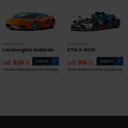
Jazda po Torze
Jazda po Torze
Lamborghini Gallardo
KTM X-BOW
od:
529
zł
zobacz
od:
319
zł
zobacz
Prezent motoryzacyjny dla chłopaka
Jazda bolidem po torze wyścigowym