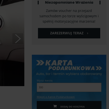
Niezapomniane Wrażenia
Zamów voucher na przejazd
samochodem po torze wyścigowym i
spełnij motoryzacyjne marzenia!
ZAREZERWUJ TERAZ
Wpisz kwotę
Więcej o Karcie Podarunkowej
DODAJ DO KOSZYKA