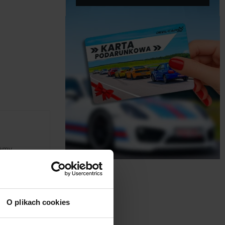
namy
i
wyboru
O plikach cookies