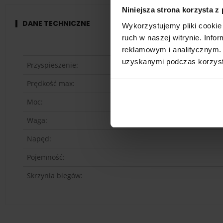
Niniejsza strona korzysta z
DANE TECHNICZNE
Wykorzystujemy pliki cookie 
ruch w naszej witrynie. Inf
reklamowym i analitycznym. 
uzyskanymi podczas korzysta
Przyspieszenie:
Prędkość max:
Moc:
Waga:
Napęd:
Pojemność:
Skrzynia biegów: