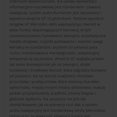
srebrnymi wykończeniami. 8,4-calowy wyświetlacz
informacyjno-rozrywkowy jest standardem i zawiera
nawigację; system audio Burmester jest opcjonalny i
wypełnia wnętrze GT 10 głośnikami. Pomimo wysokich
osiągów GT Mercedes-AMG wyposażył go również w
wiele funkcji wspomagających kierowcę, w tym
zautomatyzowane hamowanie awaryjne, automatyczne
światła drogowe, czujniki parkowania i monitor uwagi
kierowcy w standardzie; asystent utrzymania pasa
ruchu, monitorowanie martwego pola i adaptacyjny
tempomat są opcjonalne. Wnętrze GT wygląda prawie
tak samo dramatycznie jak na zewnątrz, dzięki
bulwiastej i środkowej konsoli, która odgradza kierowcę
od pasażera. Na tej konsoli znajdziesz mnóstwo
przycisków i przełączników, które zmienią charakter
samochodu; między innymi można dostosować reakcję
pedału przyspieszenia, prędkość zmiany biegów i
głośność wydechu. Na szczęście nie jest tak
skomplikowane, jak na pierwszy rzut oka, a system
audio-nawigacyjny jest standardową taryfą Mercedesa.
Oznacza to, że większość głównych funkcji jest