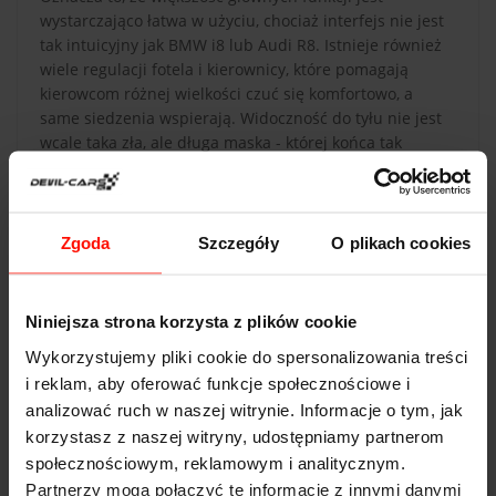
wystarczająco łatwa w użyciu, chociaż interfejs nie jest
tak intuicyjny jak BMW i8 lub Audi R8. Istnieje również
wiele regulacji fotela i kierownicy, które pomagają
kierowcom różnej wielkości czuć się komfortowo, a
same siedzenia wspierają. Widoczność do tyłu nie jest
wcale taka zła, ale długa maska - której końca tak
naprawdę nie widać - oznacza, że musisz polegać na
standardowych przednich czujnikach parkowania.
Zgoda
Szczegóły
O plikach cookies
Niniejsza strona korzysta z plików cookie
DANE TECHNICZNE
Wykorzystujemy pliki cookie do spersonalizowania treści
i reklam, aby oferować funkcje społecznościowe i
Mercedes AMG GT
analizować ruch w naszej witrynie. Informacje o tym, jak
Przyspieszenie:
3.9
s do 100 km/h
korzystasz z naszej witryny, udostępniamy partnerom
społecznościowym, reklamowym i analitycznym.
Prędkość max:
304
km/h
Partnerzy mogą połączyć te informacje z innymi danymi