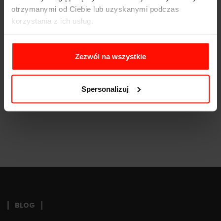
Moc:
469
KM
otrzymanymi od Ciebie lub uzyskanymi podczas
korzystania z ich usług.
Waga:
1540
kg
Napęd:
Zezwól na wszystkie
Pojemność:
40 l
Skrzynia biegów:
Spersonalizuj
BLOG