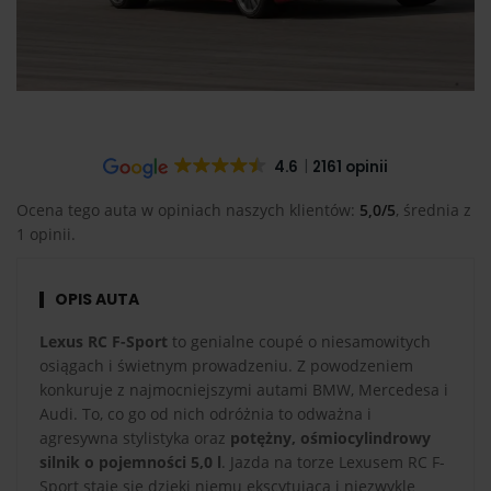
4.6
2161 opinii
Ocena tego auta w opiniach naszych klientów:
5,0/5
, średnia z
1 opinii.
OPIS AUTA
Lexus RC F-Sport
to genialne coupé o niesamowitych
osiągach i świetnym prowadzeniu. Z powodzeniem
konkuruje z najmocniejszymi autami BMW, Mercedesa i
Audi. To, co go od nich odróżnia to odważna i
agresywna stylistyka oraz
potężny, ośmiocylindrowy
silnik o pojemności 5,0 l
. Jazda na torze Lexusem RC F-
Sport staje się dzięki niemu ekscytująca i niezwykle