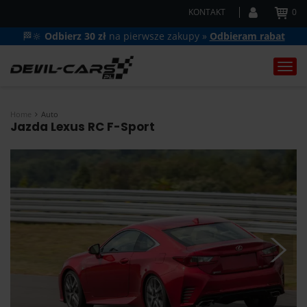
KONTAKT
0
🏁🔆
Odbierz 30 zł
na pierwsze zakupy »
Odbieram rabat
Togg
navi
Home
Auto
Jazda Lexus RC F-Sport