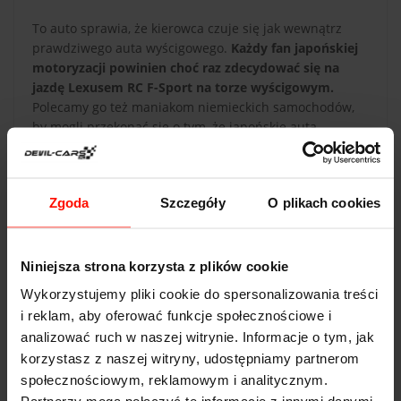
To auto sprawia, że kierowca czuje się jak wewnątrz
prawdziwego auta wyścigowego.
Każdy fan japońskiej
motoryzacji powinien choć raz zdecydować się na
jazdę Lexusem RC F-Sport na torze wyścigowym.
Polecamy go też maniakom niemieckich samochodów,
by mogli przekonać się o tym, że japońskie auta
sportowe wcale nie są gorsze, a wręcz przeciwnie!
Zgoda
Szczegóły
O plikach cookies
Niniejsza strona korzysta z plików cookie
DANE TECHNICZNE
Wykorzystujemy pliki cookie do spersonalizowania treści
i reklam, aby oferować funkcje społecznościowe i
Lexus RC F-Sport
analizować ruch w naszej witrynie. Informacje o tym, jak
korzystasz z naszej witryny, udostępniamy partnerom
Przyspieszenie:
4.4
s do 100 km/h
społecznościowym, reklamowym i analitycznym.
Prędkość max:
320
km/h