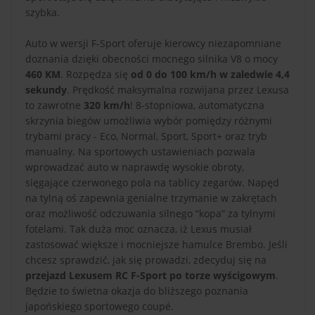
szybka.
Auto w wersji F-Sport oferuje kierowcy niezapomniane
doznania dzięki obecności mocnego silnika V8 o mocy
460 KM
. Rozpędza się
od 0 do 100 km/h w zaledwie 4,4
sekundy
. Prędkość maksymalna rozwijana przez Lexusa
to zawrotne
320 km/h
! 8-stopniowa, automatyczna
skrzynia biegów umożliwia wybór pomiędzy różnymi
trybami pracy - Eco, Normal, Sport, Sport+ oraz tryb
manualny. Na sportowych ustawieniach pozwala
wprowadzać auto w naprawdę wysokie obroty,
sięgające czerwonego pola na tablicy zegarów. Napęd
na tylną oś zapewnia genialne trzymanie w zakrętach
oraz możliwość odczuwania silnego “kopa” za tylnymi
fotelami. Tak duża moc oznacza, iż Lexus musiał
zastosować większe i mocniejsze hamulce Brembo. Jeśli
chcesz sprawdzić, jak się prowadzi, zdecyduj się na
przejazd Lexusem RC F-Sport po torze wyścigowym
.
Będzie to świetna okazja do bliższego poznania
japońskiego sportowego coupé.