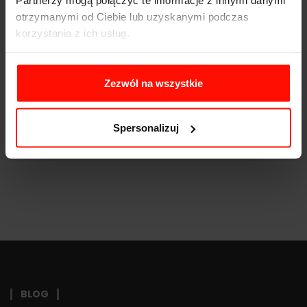
Partnerzy mogą połączyć te informacje z innymi danymi
otrzymanymi od Ciebie lub uzyskanymi podczas
Moc:
460
KM
korzystania z ich usług.
Waga:
1675
kg
Napęd:
tył
Zezwól na wszystkie
Pojemność:
5.0 l
Skrzynia biegów:
8-biegowa
Spersonalizuj
BLOG