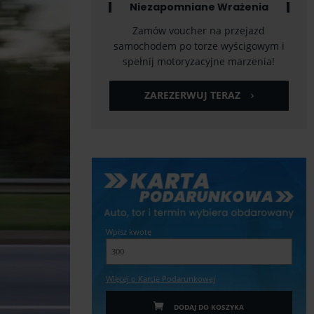
Niezapomniane Wrażenia
Zamów voucher na przejazd
samochodem po torze wyścigowym i
spełnij motoryzacyjne marzenia!
ZAREZERWUJ TERAZ
Wpisz kwotę
Więcej o Karcie Podarunkowej
DODAJ DO KOSZYKA