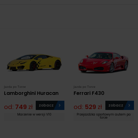
Jazda po Torze
Jazda po Torze
Lamborghini Huracan
Ferrari F430
od:
749
zł
zobacz
od:
529
zł
zobacz
Marzenie w wersji V10
Przejażdżka sportowym autem po
torze