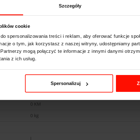
Szczegóły
alne tunele akustyczne prowadzą z komory silnika do kabiny, które m
 plików cookie
do spersonalizowania treści i reklam, aby oferować funkcje sp
ormacje o tym, jak korzystasz z naszej witryny, udostępniamy p
Partnerzy mogą połączyć te informacje z innymi danymi otrzym
nia z ich usług.
Lexus LFA
s do 100 km/h
Spersonalizuj
Z
0
km/h
0
KM
0
kg
l