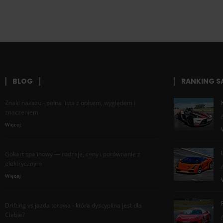
BLOG
RANKING 
Znaki nakazu - pełna lista z opisem, wyglądem i
znaczeniem
Więcej
Gokart spalinowy — rodzaje, ceny i porównanie z
elektrycznym
Więcej
Drifting vs jazda torowa - która dyscyplina jest dla
Ciebie?