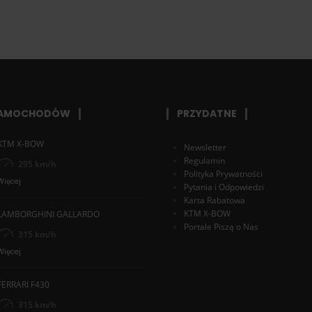
SAMOCHODÓW
PRZYDATNE
KTM X-BOW
Newsletter
Regulamin
295 km/h
Polityka Prywatności
Więcej
Pytania i Odpowiedzi
Karta Rabatowa
KTM X-BOW
LAMBORGHINI GALLARDO
Portale Piszą o Nas
315 km/h
Więcej
FERRARI F430
315 km/h