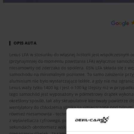
OPIS AUTA
Lexus LFA w stosunku do własnej historii jest współczesnym 
(przynajmniej do momentu powstania LFA) wyłącznie samochod
niesamowity od zderzaka do spoilera. 65% LFA składa się z wę
samochodu na minimalnym poziomie. To samo założenie przyjęl
aluminium nie było wystarczająco lekkie, a gdy nie ma ogran
Lexus waży tylko 1400 kg i jest o 100 kg lżejszy niż w przypa
tego samochód jest wyposażony w półmetrowy drążek wykonany
określony sposób, tak aby skrupulatnie kierowały powietrze do
wentylatory do chłodzenia silnika są umieszczone pod tylnym 
również niesamowita - technicznie działa tak, jakby wyciągnięt
z wyświetlacza cyfrowego, ponieważ tradycyjne nie nadążały z
sekundach obrotomierz wskazuje wartości ekstremalne do 9000/
nienaganny dźwięk - ta sama technologia, co wbudowana w bolid