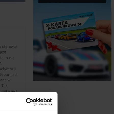
o oferował
jest
itą masę
A
sekwencji
ale zamiast
wane w
 Tak,
lnika jest
i korzystać
0,6
o
, który raz