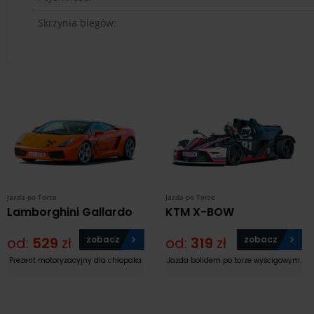
Skrzynia biegów:
Jazda po Torze
Jazda po Torze
Lamborghini Gallardo
KTM X-BOW
od:
529
zł
zobacz
od:
319
zł
zobacz
Prezent motoryzacyjny dla chłopaka
Jazda bolidem po torze wyścigowym