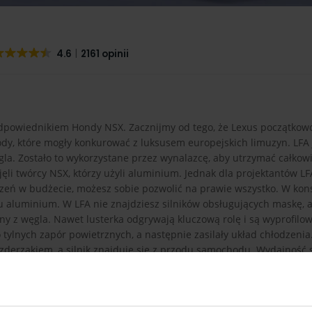
4.6
2161 opinii
odpowiednikiem Hondy NSX. Zacznijmy od tego, że Lexus początkow
y, które mogły konkurować z luksusem europejskich limuzyn. LFA 
gla. Zostało to wykorzystane przez wynalazcę, aby utrzymać całkow
i twórcy NSX, którzy użyli aluminium. Jednak dla projektantów LF
iczeń w budżecie, możesz sobie pozwolić na prawie wszystko. W kon
dku aluminium. W LFA nie znajdziesz silników obsługujących maskę, 
 z węgla. Nawet lusterka odgrywają kluczową rolę i są wyprofilo
 tylnych zapór powietrznych, a następnie zasilały układ chłodzenia.
zderzakiem, a silnik znajduje się z przodu samochodu. Wydajność si
y z ramy motocykla. Stało się już legendarne, że projektanci musiel
a tempem silników. Delikatnie naciskasz pedał przyspieszenia, a w 
9500 obr / min. Ale to, co chyba najbardziej ekscytujące w LFA, t
y F1. To, co udało im się wspólnie osiągnąć to głos z piekła rodem