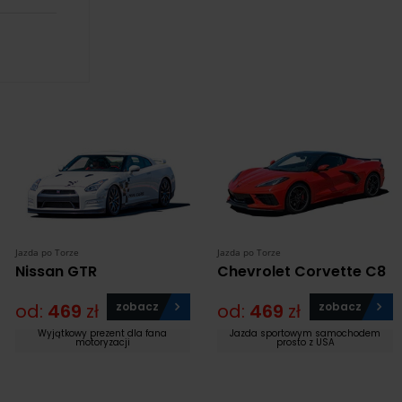
Jazda po Torze
Jazda po Torze
Nissan GTR
Chevrolet Corvette C8
od:
469
zł
zobacz
od:
469
zł
zobacz
Wyjątkowy prezent dla fana
Jazda sportowym samochodem
motoryzacji
prosto z USA