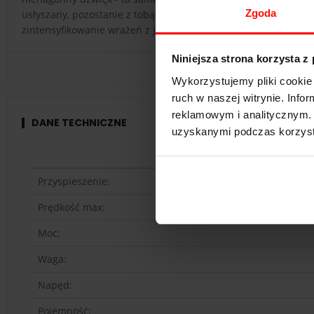
Zgoda
usłyszany, pozostanie z tobą do końca życia. Co więcej, specj
zintensyfikowanie wrażeń z jazdy.
Niniejsza strona korzysta z
Wykorzystujemy pliki cookie 
ruch w naszej witrynie. Inf
reklamowym i analitycznym. 
DANE TECHNICZNE
uzyskanymi podczas korzysta
Przyspieszenie:
Prędkość max:
Moc:
Waga:
Napęd:
Pojemność: