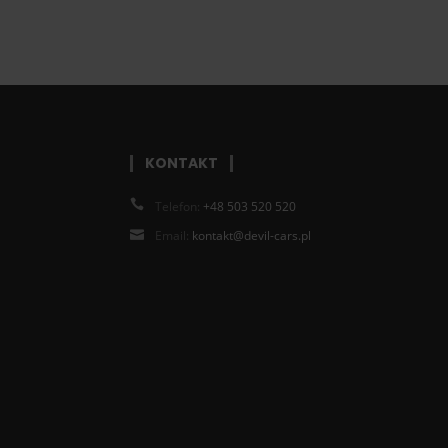
KONTAKT
Telefon:
+48 503 520 520
Email:
kontakt@devil-cars.pl