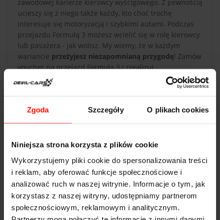
zawodowej karierze kierowcy wyścigowego. Z pewnością
ucieszy się z niego także każdy, kto choć trochę
interesuje się motoryzacją i szybkimi autami. Podczas
przejazdu Formułą 3 możesz wcielić się w rolę kierowcy
lub pasażera - jak wolisz. My wiemy, że w każdym
wariancie
przeżyjesz niezapomnianą przygodę
! Zamów
voucher na przejazd Formułą 3 i zrealizuj
motoryzacyjne marzenia!
Zgoda
Szczegóły
O plikach cookies
Niniejsza strona korzysta z plików cookie
DANE TECHNICZNE
Wykorzystujemy pliki cookie do spersonalizowania treści
i reklam, aby oferować funkcje społecznościowe i
Formuła 3
analizować ruch w naszej witrynie. Informacje o tym, jak
Przyspieszenie:
3.2
s do 100 km/h
korzystasz z naszej witryny, udostępniamy partnerom
społecznościowym, reklamowym i analitycznym.
Prędkość max:
250
km/h
Partnerzy mogą połączyć te informacje z innymi danymi