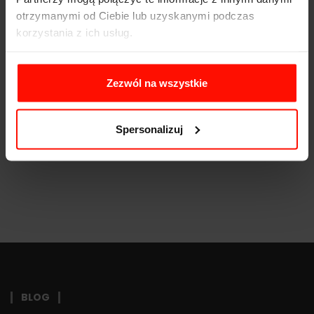
Moc:
210
KM
otrzymanymi od Ciebie lub uzyskanymi podczas
korzystania z ich usług.
Waga:
450
kg
Napęd:
tył
Zezwól na wszystkie
Pojemność:
1.8 l
Skrzynia biegów:
5-biegowa
Spersonalizuj
BLOG