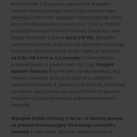
Auta Formuły 3 to pojazdy wyposażone w gładkie,
szerokie opony wystające poza bryłę samonośnego
nadwozia. Nasz bolid napędza czterocylindrowy silnik
bez turbodoładowania o pojemności 1,8 litra. Podczas
przejażdżki naszym bolidem Formuły 3 będziesz miał
okazję skorzystać z auta
o mocy 210 KM
. Wszystkie
samochody Formuły 3 cechują się niezwykle niską wagą.
Nasz waży 450 kilogramów, dzięki czemu przyspiesza
od 0 do 100 km/h w 3,2 sekundy
! To ekstremalne
przyspieszenie na pewno zwali cię z nóg.
Przejazd
bolidem Formuły 3
to nie tylko wysoka prędkość, lecz
również niezwykle duże przeciążenia w zakrętach.
Samochody Formuły 3, podobnie jak Formuły 1 trzymają
się asfaltu, jakby jechały po szynach! Robi to ogromne
wrażenie szczególnie podczas pokonywania ostrych
zakrętów.
Wynajem bolidu Formuły 3 na tor to świetny pomysł
na prezent motoryzacyjny dla każdego miłośnika
Formuły 1
oraz osoby, która od zawsze marzyła o