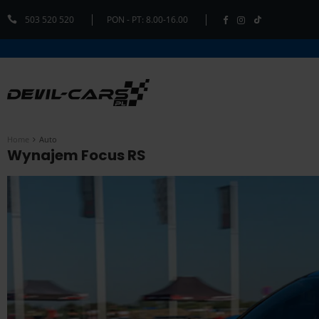
503 520 520
PON - PT: 8.00-16.00
Home
Auto
Wynajem Focus RS