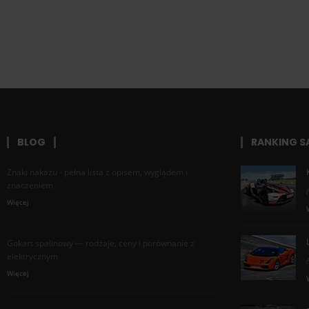
BLOG
RANKING 
Znaki nakazu - pełna lista z opisem, wyglądem i
znaczeniem
Więcej
Gokart spalinowy — rodzaje, ceny i porównanie z
elektrycznym
Więcej