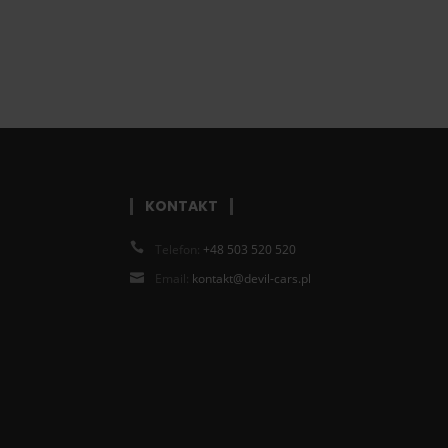
KONTAKT
Telefon:
+48 503 520 520
Email:
kontakt@devil-cars.pl