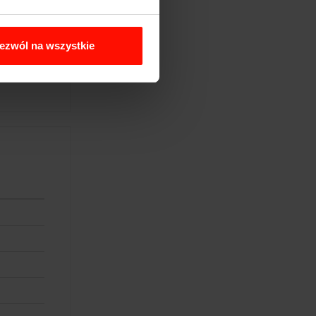
uwiecznione
ezwól na wszystkie