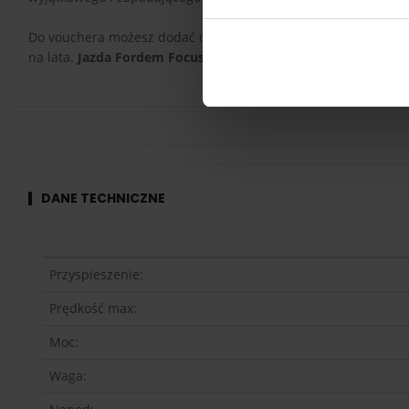
Do vouchera możesz dodać opcję nagrania przejazdu kamerą 36
na lata.
Jazda Fordem Focus RS na torze wyścigowym
to więc
DANE TECHNICZNE
Przyspieszenie:
Prędkość max:
Moc:
Waga: