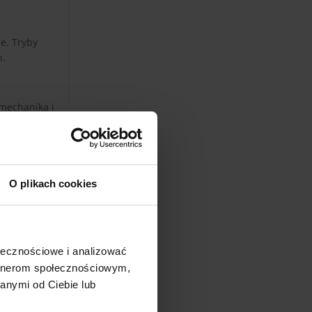
e. Tryby
h.
 mechanika i
ie
du
 taki, jaki
O plikach cookies
 się
owe
m wyczuciem
ołecznościowe i analizować
artnerom społecznościowym,
anymi od Ciebie lub
dę