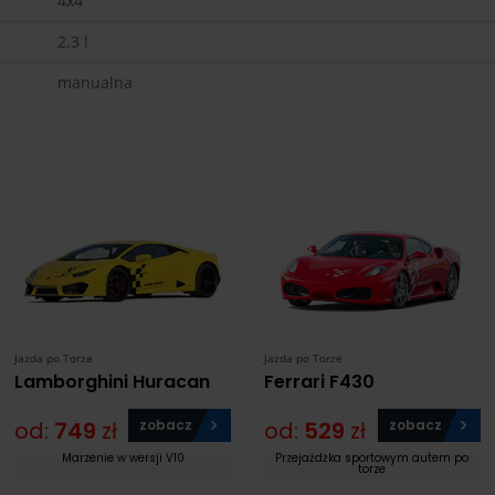
4x4
2.3 l
manualna
Jazda po Torze
Jazda po Torze
Lamborghini Huracan
Ferrari F430
od:
749
zł
zobacz
od:
529
zł
zobacz
Marzenie w wersji V10
Przejażdżka sportowym autem po
torze