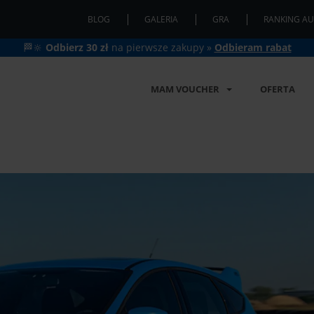
BLOG
GALERIA
GRA
RANKING AU
🏁🔆
Odbierz 30 zł
na pierwsze zakupy »
Odbieram rabat
MAM VOUCHER
OFERTA