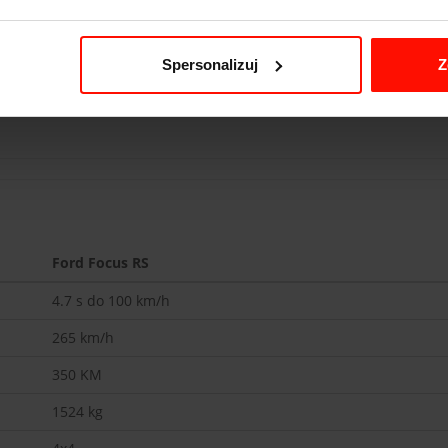
0° w jakości 4K, dzięki czemu emocje i uśmiechy z toru zostaną 
ej niż prezent – to przygoda, której się nie zapomina.
Spersonalizuj
Z
Ford Focus RS
4.7
s do 100 km/h
265
km/h
350
KM
1524
kg