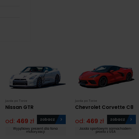
Jazda po Torze
Jazda po Torze
Nissan GTR
Chevrolet Corvette C8
od:
469
zł
zobacz
od:
469
zł
zobacz
Wyjątkowy prezent dla fana
Jazda sportowym samochodem
motoryzacji
prosto z USA