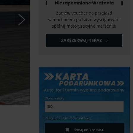
Niezapomniane Wrażenia
Zamów voucher na przejazd
samochodem po torze wyścigowym i
spełnij motoryzacyjne marzenia!
ZAREZERWUJ TERAZ
Wpisz kwotę
Więcej o Karcie Podarunkowej
DODAJ DO KOSZYKA