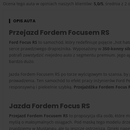
Ocena tego auta w opiniach naszych klientów:
5,0/5
, średnia z 2 o
OPIS AUTA
Przejazd Fordem Focusem RS
Ford Focus RS
to samochód, który redefiniuje pojęcie „hot ha
serce prawdziwego drapieżnika. Wyposażony w
350-konny sil
potrafi zawstydzić niejedno auto z segmentu premium. Jego ag
bardzo dużo.
Jazda Fordem Focusem RS po torze wyścigowym to szansa, by p
prowadzenia. Ten samochód to efekt pracy inżynierów Ford P
responsywną i piekielnie szybką.
Przejażdżka Fordem Focus 
Jazda Fordem Focus RS
Przejazd Fordem Focusem RS
to propozycja dla osób, które 
myślą o maksymalnych osiągach. Pod maską tego modelu dr
znajdziemy w Mustangu, ale tu jeszcze ostrzejsza. Dzięki na