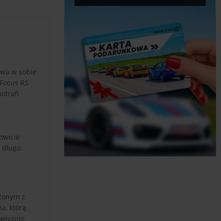
ywa w sobie
 Focus RS
otrafi
owicie
 długo.
rzonym z
a, którą
awicznie