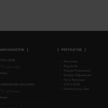
SAMOCHODÓW
PRZYDATNE
KTM X-BOW
Newsletter
Regulamin
295 km/h
Polityka Prywatności
Więcej
Pytania i Odpowiedzi
Karta Rabatowa
KTM X-BOW
LAMBORGHINI GALLARDO
Portale Piszą o Nas
315 km/h
Więcej