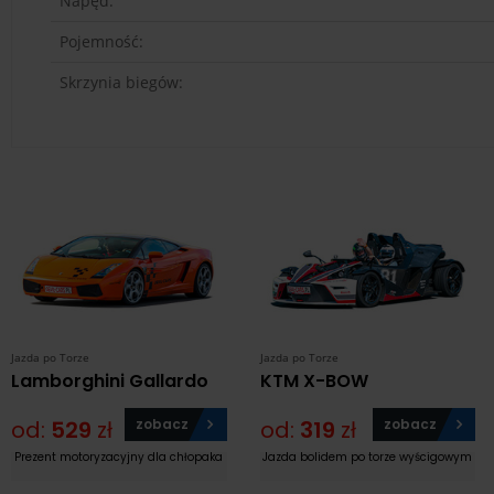
Napęd:
Pojemność:
Skrzynia biegów:
Jazda po Torze
Jazda po Torze
Lamborghini Gallardo
KTM X-BOW
od:
529
zł
zobacz
od:
319
zł
zobacz
Prezent motoryzacyjny dla chłopaka
Jazda bolidem po torze wyścigowym