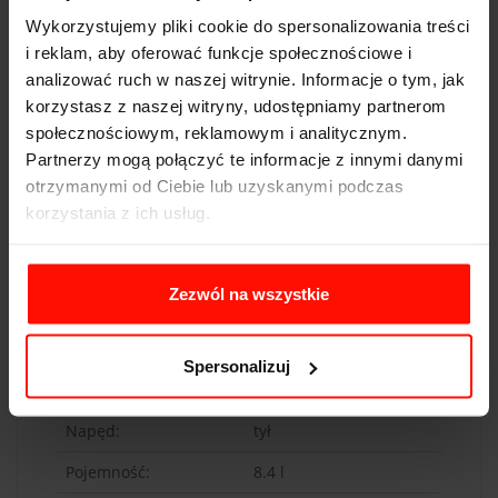
bliską osobę – emocje, które zapewni przejazd tym
autem, będą wspomnieniem na całe życie.
Wykorzystujemy pliki cookie do spersonalizowania treści
i reklam, aby oferować funkcje społecznościowe i
analizować ruch w naszej witrynie. Informacje o tym, jak
korzystasz z naszej witryny, udostępniamy partnerom
społecznościowym, reklamowym i analitycznym.
Partnerzy mogą połączyć te informacje z innymi danymi
DANE TECHNICZNE
otrzymanymi od Ciebie lub uzyskanymi podczas
korzystania z ich usług.
Dodge Viper
Przyspieszenie:
3.9
s do 100 km/h
Zezwól na wszystkie
Prędkość max:
325
km/h
Moc:
608
KM
Spersonalizuj
Waga:
1580
kg
Napęd:
tył
Pojemność:
8.4 l