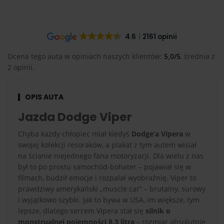
4.6
2161 opinii
Ocena tego auta w opiniach naszych klientów:
5,0/5
, średnia z
2 opinii.
OPIS AUTA
Jazda Dodge Viper
Chyba każdy chłopiec miał kiedyś
Dodge’a Vipera
w
swojej kolekcji resoraków, a plakat z tym autem wisiał
na ścianie niejednego fana motoryzacji. Dla wielu z nas
był to po prostu samochód-bohater – pojawiał się w
filmach, budził emocje i rozpalał wyobraźnię. Viper to
prawdziwy amerykański „muscle car” – brutalny, surowy
i wyjątkowo szybki. Jak to bywa w USA, im większe, tym
lepsze, dlatego sercem Vipera stał się
silnik o
monstrualnej pojemności 8,3 litra
– rozmiar absolutnie