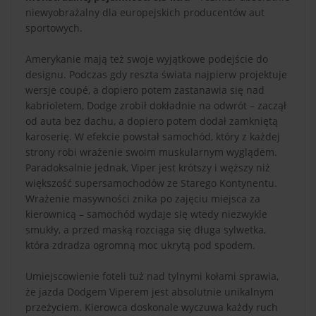
niewyobrażalny dla europejskich producentów aut
sportowych.
Amerykanie mają też swoje wyjątkowe podejście do
designu. Podczas gdy reszta świata najpierw projektuje
wersje coupé, a dopiero potem zastanawia się nad
kabrioletem, Dodge zrobił dokładnie na odwrót – zaczął
od auta bez dachu, a dopiero potem dodał zamkniętą
karoserię. W efekcie powstał samochód, który z każdej
strony robi wrażenie swoim muskularnym wyglądem.
Paradoksalnie jednak, Viper jest krótszy i węższy niż
większość supersamochodów ze Starego Kontynentu.
Wrażenie masywności znika po zajęciu miejsca za
kierownicą – samochód wydaje się wtedy niezwykle
smukły, a przed maską rozciąga się długa sylwetka,
która zdradza ogromną moc ukrytą pod spodem.
Umiejscowienie foteli tuż nad tylnymi kołami sprawia,
że jazda Dodgem Viperem jest absolutnie unikalnym
przeżyciem. Kierowca doskonale wyczuwa każdy ruch