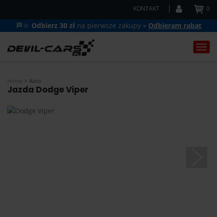
KONTAKT
0
🏁🔆
Odbierz 30 zł
na pierwsze zakupy »
Odbieram rabat
Togg
navi
Home
Auto
Jazda Dodge Viper