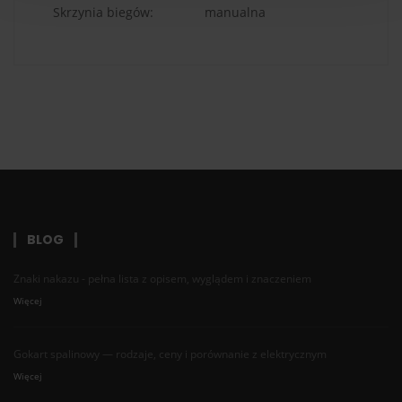
Skrzynia biegów:
manualna
BLOG
Znaki nakazu - pełna lista z opisem, wyglądem i znaczeniem
Więcej
Gokart spalinowy — rodzaje, ceny i porównanie z elektrycznym
Więcej