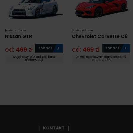
Jazda po Torze
Jazda po Torze
Nissan GTR
Chevrolet Corvette C8
od:
469
zł
zobacz
od:
469
zł
zobacz
Wyjątkowy prezent dla fana
Jazda sportowym samochodem
motoryzacji
prosto z USA
KONTAKT