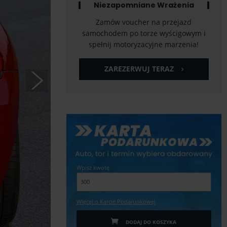
Niezapomniane Wrażenia
Zamów voucher na przejazd
samochodem po torze wyścigowym i
spełnij motoryzacyjne marzenia!
ZAREZERWUJ TERAZ
Wpisz kwotę
Więcej o Karcie Podarunkowej
DODAJ DO KOSZYKA