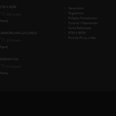
KTM X-BOW
Newsletter
Regulamin
295 km/h
Polityka Prywatności
Więcej
Pytania i Odpowiedzi
Karta Rabatowa
KTM X-BOW
LAMBORGHINI GALLARDO
Portale Piszą o Nas
315 km/h
Więcej
FERRARI F430
315 km/h
Więcej