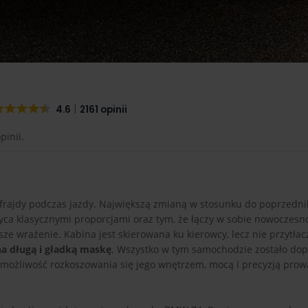
4.6
2161 opinii
pinii.
 frajdy podczas jazdy. Największą zmianą w stosunku do poprzedni
ca klasycznymi proporcjami oraz tym, że łączy w sobie nowoczesno
sze wrażenie. Kabina jest skierowana ku kierowcy, lecz nie przytłac
a długą i gładką maskę
. Wszystko w tym samochodzie zostało do
 możliwość rozkoszowania się jego wnętrzem, mocą i precyzją pro