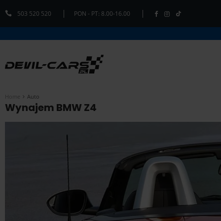
503 520 520
PON - PT: 8.00-16.00
Home
Auto
Wynajem BMW Z4