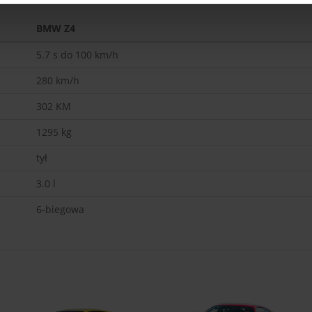
BMW Z4
5.7
s do 100 km/h
280
km/h
302
KM
1295
kg
tył
3.0 l
6-biegowa