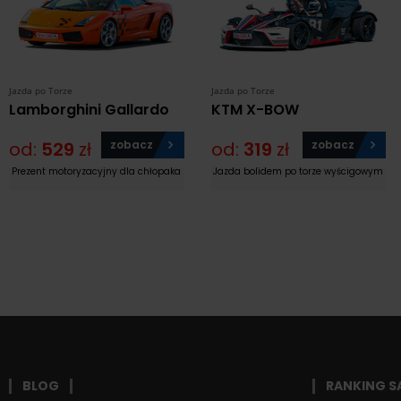
Jazda po Torze
Jazda po Torze
Lamborghini Gallardo
KTM X-BOW
od:
529
zł
zobacz
od:
319
zł
zobacz
Prezent motoryzacyjny dla chłopaka
Jazda bolidem po torze wyścigowym
BLOG
RANKING 