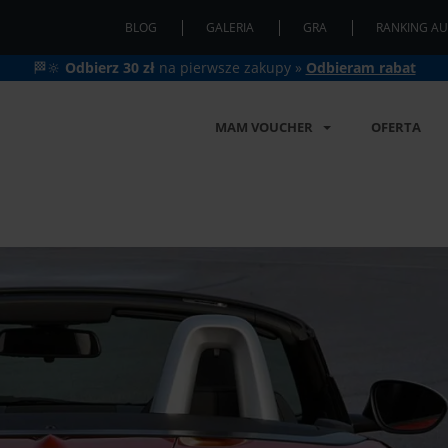
BLOG
GALERIA
GRA
RANKING AU
🏁🔆
Odbierz 30 zł
na pierwsze zakupy »
Odbieram rabat
MAM VOUCHER
OFERTA