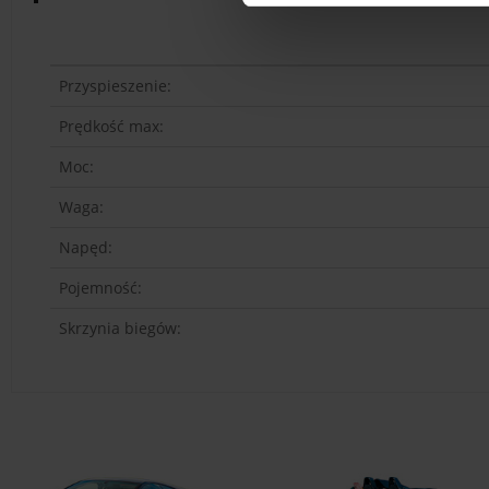
Przyspieszenie:
Prędkość max:
Moc:
Waga:
Napęd:
Pojemność:
Skrzynia biegów: