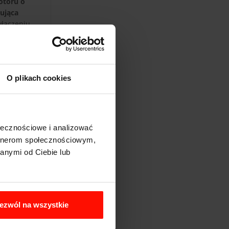
toru o
ująca
yłączeniu
 biegów BMW
i przejąć
zawieszenie
wo i
O plikach cookies
dza
 kierownica
 tym autem,
ołecznościowe i analizować
też
artnerom społecznościowym,
anymi od Ciebie lub
ezwól na wszystkie