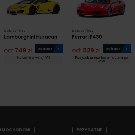
Jazda po Torze
Jazda po Torze
Lamborghini Huracan
Ferrari F430
od:
749
zł
zobacz
od:
529
zł
zobacz
Marzenie w wersji V10
Przejażdżka sportowym autem po
torze
SAMOCHODÓW
PRZYDATNE