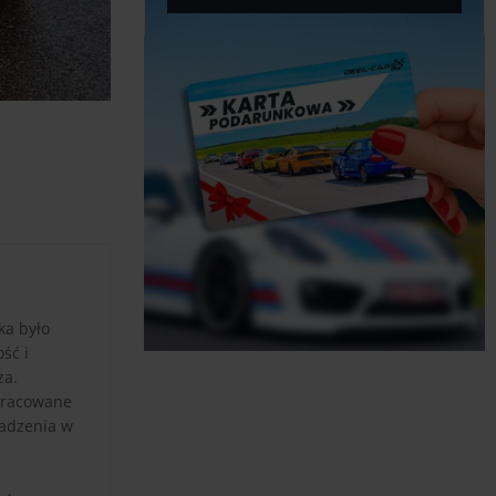
ka było
ść i
za.
pracowane
wadzenia w