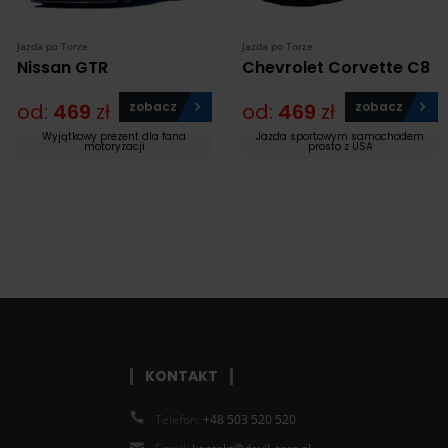
Jazda po Torze
Jazda po Torze
Nissan GTR
Chevrolet Corvette C8
od:
469
zł
zobacz
od:
469
zł
zobacz
Wyjątkowy prezent dla fana
Jazda sportowym samochodem
motoryzacji
prosto z USA
KONTAKT
Telefon:
+48 503 520 520