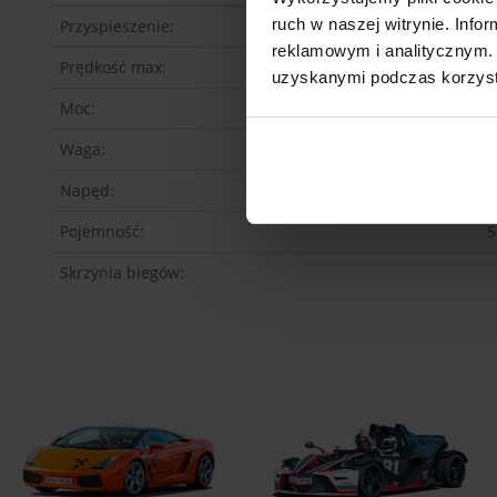
ruch w naszej witrynie. Inf
Przyspieszenie:
4
reklamowym i analitycznym. 
Prędkość max:
3
uzyskanymi podczas korzysta
Moc:
5
Waga:
1
Napęd:
Pojemność:
5
Skrzynia biegów: