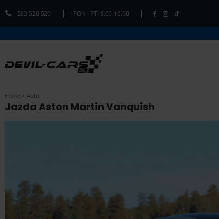
503 520 520
PON - PT: 8.00-16.00
Home
Auto
Jazda Aston Martin Vanquish