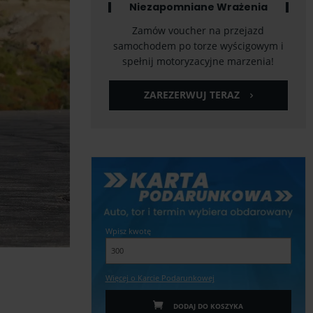
Niezapomniane Wrażenia
Zamów voucher na przejazd
samochodem po torze wyścigowym i
spełnij motoryzacyjne marzenia!
ZAREZERWUJ TERAZ
Wpisz kwotę
Więcej o Karcie Podarunkowej
DODAJ DO KOSZYKA