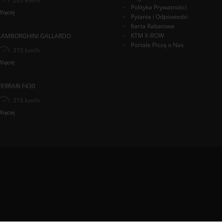
295 km/h
Polityka Prywatności
Więcej
Pytania i Odpowiedzi
Karta Rabatowa
KTM X-BOW
LAMBORGHINI GALLARDO
Portale Piszą o Nas
315 km/h
Więcej
FERRARI F430
315 km/h
Więcej