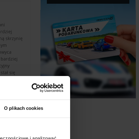
oni
rdziej
ną skrzynię
jnym
chwyca
 bardziej
cyjny
tał się
O plikach cookies
ołecznościowe i analizować