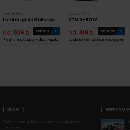
Jazda po Torze
Jazda po Torze
Lamborghini Gallardo
KTM X-BOW
od:
529
zł
zobacz
od:
319
zł
zobacz
Prezent motoryzacyjny dla chłopaka
Jazda bolidem po torze wyścigowym
BLOG
RANKING 
Znaki nakazu - pełna lista z opisem, wyglądem i
znaczeniem