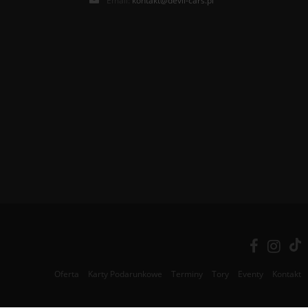
Email:
kontakt@devil-cars.pl
Oferta
Karty Podarunkowe
Terminy
Tory
Eventy
Kontakt