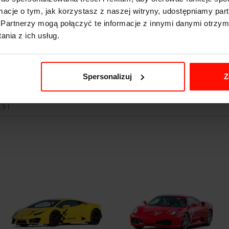
ormacje o tym, jak korzystasz z naszej witryny, udostępniamy p
.4
s do 100 km/h
Partnerzy mogą połączyć te informacje z innymi danymi otrzym
20
km/h
nia z ich usług.
20
KM
695
kg
Spersonalizuj
Z
.9 l