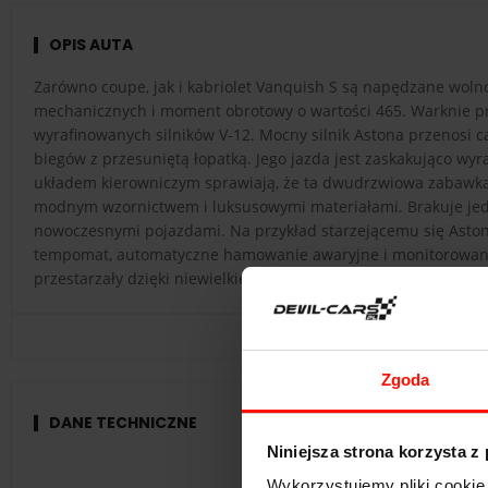
OPIS AUTA
Zarówno coupe, jak i kabriolet Vanquish S są napędzane wolnos
mechanicznych i moment obrotowy o wartości 465. Warknie przy
wyrafinowanych silników V-12. Mocny silnik Astona przenosi 
biegów z przesuniętą łopatką. Jego jazda jest zaskakująco wy
układem kierowniczym sprawiają, że ta dwudrzwiowa zabawka
modnym wzornictwem i luksusowymi materiałami. Brakuje jedna
nowoczesnymi pojazdami. Na przykład starzejącemu się Astono
tempomat, automatyczne hamowanie awaryjne i monitorowanie
przestarzały dzięki niewielkiemu 6,5-calowemu ekranowi i bez 
Zgoda
DANE TECHNICZNE
Niniejsza strona korzysta z
A
Wykorzystujemy pliki cookie 