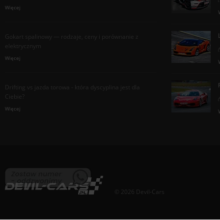
Więcej
Gokart spalinowy — rodzaje, ceny i porównanie z
elektrycznym
Więcej
Drifting vs jazda torowa - która dyscyplina jest dla
Ciebie?
Więcej
© 2026 Devil-Cars