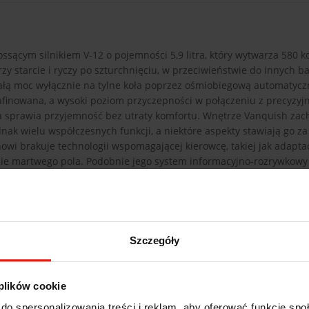
sącym silnikiem V-12 o pojemności 5,9 litra, który wytwarza 580 k
 starcie i ryczy po szturchnięciu, w przeciwieństwie do innych ba
całą moc wyłącznie na tylne koła poprzez ośmiobiegową automatycz
rafinowana, a wysoki poziom przyczepności w połączeniu z precyzy
 sprawia przyjemność bez utraty komfortu. Wnętrze Vanquish za
k wielu współczesnych funkcji, a niektóre aspekty stawiają go za
wi brakuje technologii wspomagającej kierowcę, takiej jak adapta
 martwego pola. Podobnie jego system informacyjno-rozrywkowy s
funkcji Apple CarPlay ani Android Auto.
Szczegóły
 plików cookie
ston Martin Vanquish
do spersonalizowania treści i reklam, aby oferować funkcje sp