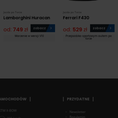
Jazda po Torze
Jazda po Torze
Lamborghini Huracan
Ferrari F430
od:
749
zł
zobacz
od:
529
zł
zobacz
Marzenie w wersji V10
Przejażdżka sportowym autem po
torze
SAMOCHODÓW
PRZYDATNE
KTM X-BOW
Newsletter
Regulamin