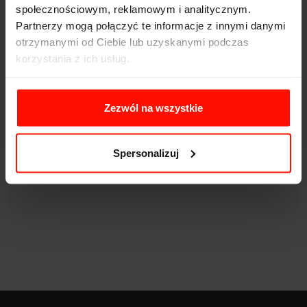
społecznościowym, reklamowym i analitycznym.
Przyspieszenie:
3.0
s do 100 km/h
Partnerzy mogą połączyć te informacje z innymi danymi
otrzymanymi od Ciebie lub uzyskanymi podczas
Prędkość max:
240
km/h
korzystania z ich usług.
Moc:
268
KM
Waga:
670
kg
Zezwól na wszystkie
Napęd:
tył
Pojemność:
2.3 l
Spersonalizuj
Skrzynia biegów:
6-biegowa