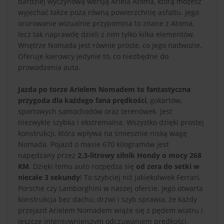
bardziej wyczynową wersją Ariela Atoma, którą możesz
wyjechać także poza równą powierzchnię asfaltu. Jego
orurowanie wizualnie przypomina to znane z Atoma,
lecz tak naprawdę dzieli z nim tylko kilka elementów.
Wnętrze Nomada jest równie proste, co jego nadwozie.
Oferuje kierowcy jedynie to, co niezbędne do
prowadzenia auta.
Jazda po torze Arielem Nomadem to fantastyczna
przygoda dla każdego fana prędkości
, gokartów,
sportowych samochodów oraz terenówek. Jest
niezwykle szybka i ekstremalna. Wszystko dzięki prostej
konstrukcji, która wpływa na śmiesznie niską wagę
Nomada. Pojazd o masie 670 kilogramów jest
napędzany przez
2,3-litrowy silnik Hondy o mocy 268
KM
. Dzięki temu auto rozpędza się
od zera do setki w
niecałe 3 sekundy
! To szybciej niż jakiekolwiek Ferrari,
Porsche czy Lamborghini w naszej ofercie. Jego otwarta
konstrukcja bez dachu, drzwi i szyb sprawia, że każdy
przejazd Arielem Nomadem wiąże się z pędem wiatru i
jeszcze intensywniejszym odczuwaniem prędkości.