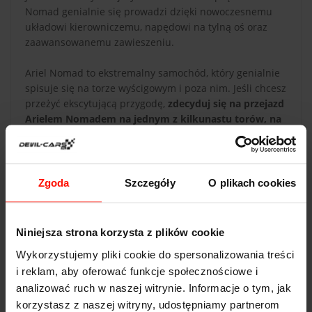
Nomad genialnie się prowadzi dzięki nowoczesnemu
układowi kierowniczemu, napędowi na tylną oś oraz
zaawansowanemu zawieszeniu.
Ariel Nomad to ekstremalny samochód, który genialnie
spisuje się na torze wyścigowym i poza nim. Jeśli chcesz
przeżyć ekscytującą przygodę,
zdecyduj się na przejazd
Arielem Nomadem na jednym z kilkunastu torów, na
których organizujemy swoje eventy
. Voucher na
przejazd może być też niezwykłym pomysłem na
prezent dla każdego, kto lubi szybkie i ekscytujące auta.
Zgoda
Szczegóły
O plikach cookies
Niniejsza strona korzysta z plików cookie
Wykorzystujemy pliki cookie do spersonalizowania treści
i reklam, aby oferować funkcje społecznościowe i
DANE TECHNICZNE
analizować ruch w naszej witrynie. Informacje o tym, jak
Ariel Nomad
korzystasz z naszej witryny, udostępniamy partnerom