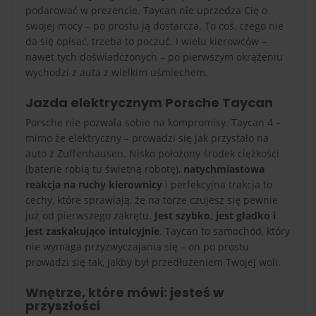
podarować w prezencie. Taycan nie uprzedza Cię o
swojej mocy – po prostu ją dostarcza. To coś, czego nie
da się opisać, trzeba to poczuć. I wielu kierowców –
nawet tych doświadczonych – po pierwszym okrążeniu
wychodzi z auta z wielkim uśmiechem.
Jazda elektrycznym Porsche Taycan
Porsche nie pozwala sobie na kompromisy. Taycan 4 –
mimo że elektryczny – prowadzi się jak przystało na
auto z Zuffenhausen. Nisko położony środek ciężkości
(baterie robią tu świetną robotę),
natychmiastowa
reakcja na ruchy kierownicy
i perfekcyjna trakcja to
cechy, które sprawiają, że na torze czujesz się pewnie
już od pierwszego zakrętu.
Jest szybko, jest gładko i
jest zaskakująco intuicyjnie
. Taycan to samochód, który
nie wymaga przyzwyczajania się – on po prostu
prowadzi się tak, jakby był przedłużeniem Twojej woli.
Wnętrze, które mówi: jesteś w
przyszłości