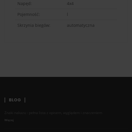
Napęd:
4x4
Pojemność:
l
Skrzynia biegów:
automatyczna
BLOG
Znaki nakazu - pełna lista z opisem, wyglądem i znaczeniem
Więcej