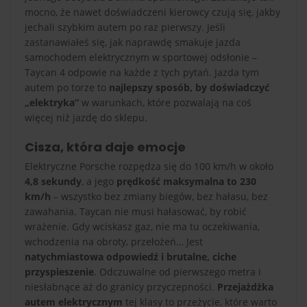
mocno, że nawet doświadczeni kierowcy czują się, jakby
jechali szybkim autem po raz pierwszy. Jeśli
zastanawiałeś się, jak naprawdę smakuje jazda
samochodem elektrycznym w sportowej odsłonie –
Taycan 4 odpowie na każde z tych pytań. Jazda tym
autem po torze to
najlepszy sposób, by doświadczyć
„elektryka”
w warunkach, które pozwalają na coś
więcej niż jazdę do sklepu.
Cisza, która daje emocje
Elektryczne Porsche rozpędza się do 100 km/h w około
4,8 sekundy
, a jego
prędkość maksymalna to 230
km/h
– wszystko bez zmiany biegów, bez hałasu, bez
zawahania. Taycan nie musi hałasować, by robić
wrażenie. Gdy wciskasz gaz, nie ma tu oczekiwania,
wchodzenia na obroty, przełożeń… Jest
natychmiastowa odpowiedź i brutalne, ciche
przyspieszenie
. Odczuwalne od pierwszego metra i
niesłabnące aż do granicy przyczepności.
Przejażdżka
autem elektrycznym
tej klasy to przeżycie, które warto