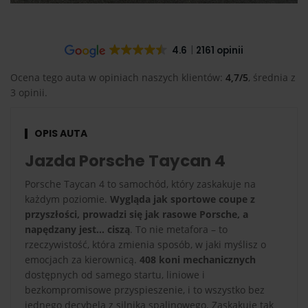
4.6
2161 opinii
Ocena tego auta w opiniach naszych klientów:
4,7/5
, średnia z
3 opinii.
OPIS AUTA
Jazda Porsche Taycan 4
Porsche Taycan 4 to samochód, który zaskakuje na
każdym poziomie.
Wygląda jak sportowe coupe z
przyszłości, prowadzi się jak rasowe Porsche, a
napędzany jest… ciszą
. To nie metafora – to
rzeczywistość, która zmienia sposób, w jaki myślisz o
emocjach za kierownicą.
408 koni mechanicznych
dostępnych od samego startu, liniowe i
bezkompromisowe przyspieszenie, i to wszystko bez
jednego decybela z silnika spalinowego. Zaskakuje tak