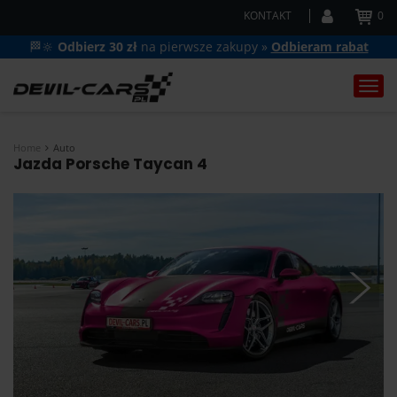
KONTAKT
0
🏁🔆
Odbierz 30 zł
na pierwsze zakupy »
Odbieram rabat
Togg
navi
Home
Auto
Jazda Porsche Taycan 4