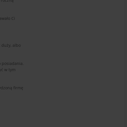
 roczną
awało Ci
 duży, albo
o posiadania.
yć w tym
wdzoną firmę