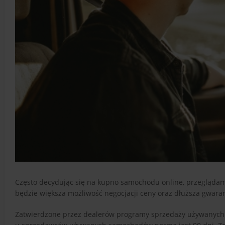
Często decydując się na kupno samochodu online, przeglądamy
będzie większa możliwość negocjacji ceny oraz dłuższa gwaran
Zatwierdzone przez dealerów programy sprzedaży używanych 