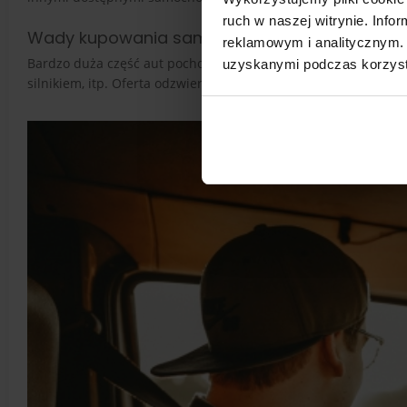
ruch w naszej witrynie. Inf
Wady kupowania samochodu przez internet
reklamowym i analitycznym. 
Bardzo duża część aut pochodzi z leasingu, co oznacza, że t
uzyskanymi podczas korzysta
silnikiem, itp. Oferta odzwierciedla też trendy panujące kilka l