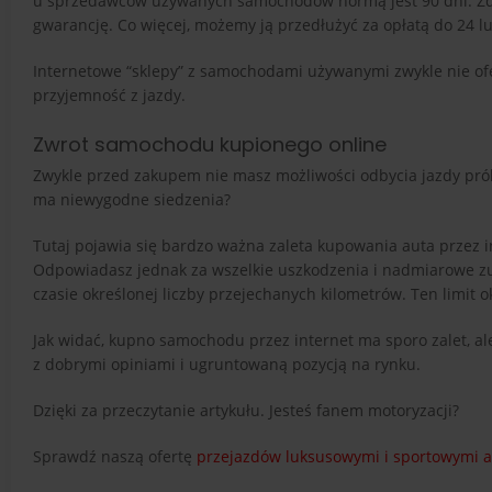
u sprzedawców używanych samochodów normą jest 90 dni. Zdarz
gwarancję. Co więcej, możemy ją przedłużyć za opłatą do 24 l
Internetowe “sklepy” z samochodami używanymi zwykle nie ofe
przyjemność z jazdy.
Zwrot samochodu kupionego online
Zwykle przed zakupem nie masz możliwości odbycia jazdy próbn
ma niewygodne siedzenia?
Tutaj pojawia się bardzo ważna zaleta kupowania auta przez i
Odpowiadasz jednak za wszelkie uszkodzenia i nadmiarowe zuż
czasie określonej liczby przejechanych kilometrów. Ten limit o
Jak widać, kupno samochodu przez internet ma sporo zalet, al
z dobrymi opiniami i ugruntowaną pozycją na rynku.
Dzięki za przeczytanie artykułu. Jesteś fanem motoryzacji?
Sprawdź naszą ofertę
przejazdów luksusowymi i sportowymi a