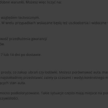
dobne warunki. Możesz więc liczyć na:
 względem technicznym.
a. W wielu przypadkach wskazane będą też uszkodzenia i widoczne
liwość przedłużenia gwarancji
ów.
 7 lub 14 dni po dostawie.
prosty, co zakup ubrań czy lodówki. Możesz porównywać auta, mas
jak najdokładniej przedstawić zalety (a czasami i wady) konkretnego 
ących stan auta.
t mocno podkoloryzowane. Takie sytuacje często mają miejsce na po
czywistości.