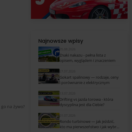
Najnowsze wpisy
05.08.2026
Znaki nakazu - pełna lista z
opisem, wyglądem i znaczeniem
27.07.2026
Gokart spalinowy — rodzaje, ceny
i porównanie z elektrycznym
13.07.2026
Drifting vs jazda torowa - która
dyscyplina jest dla Ciebie?
a go na żywo?
01.07.2026
Rondo turbinowe — jak jeździć,
kto ma pierwszeństwo i jak wybrać