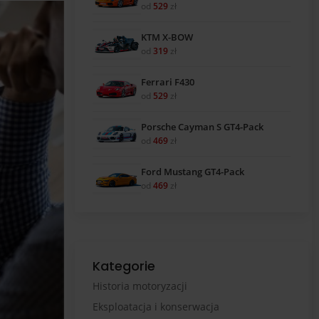
od
529
zł
KTM X-BOW
od
319
zł
Ferrari F430
od
529
zł
Porsche Cayman S GT4-Pack
od
469
zł
Ford Mustang GT4-Pack
od
469
zł
Kategorie
Historia motoryzacji
Eksploatacja i konserwacja