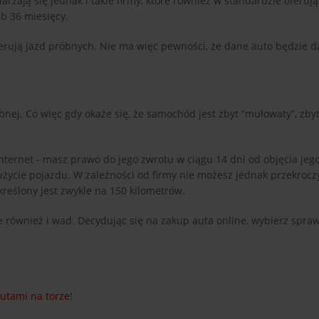
ają się jednak i takie firmy, które również w standardzie oferują
ub 36 miesięcy.
rują jazd próbnych. Nie ma więc pewności, że dane auto będzie d
ej. Co więc gdy okaże się, że samochód jest zbyt “mułowaty”, zbyt
nternet - masz prawo do jego zwrotu w ciągu 14 dni od objęcia jeg
ycie pojazdu. W zależności od firmy nie możesz jednak przekrocz
kreślony jest zwykle na 150 kilometrów.
e również i wad. Decydując się na zakup auta online, wybierz spra
utami na torze
!