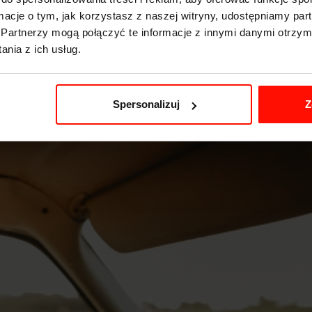
ormacje o tym, jak korzystasz z naszej witryny, udostępniamy p
Partnerzy mogą połączyć te informacje z innymi danymi otrzym
rudniej trafić na coś wyjątkowego - z luksusowym wyposażeniem, m
nia z ich usług.
at temu - czyli o wiele łatwiej znaleźć auto z dieslem niż z benzyną.
Spersonalizuj
Z