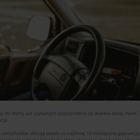
 też oferty aut używanych bezpośrednio od dealera danej marki. T
cja.
samochodów oferują zwykle co najmniej 12-miesięczną gwarancję