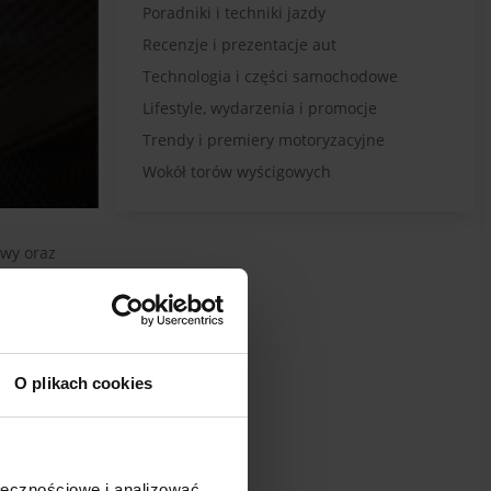
Poradniki i techniki jazdy
Recenzje i prezentacje aut
Technologia i części samochodowe
Lifestyle, wydarzenia i promocje
Trendy i premiery motoryzacyjne
Wokół torów wyścigowych
awy oraz
 zwykle
O plikach cookies
e się nawet
ać je z
ołecznościowe i analizować