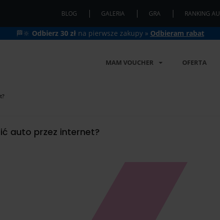
BLOG
GALERIA
GRA
RANKING AU
🏁🔆
Odbierz 30 zł
na pierwsze zakupy »
Odbieram rabat
MAM VOUCHER
OFERTA
t?
ć auto przez internet?