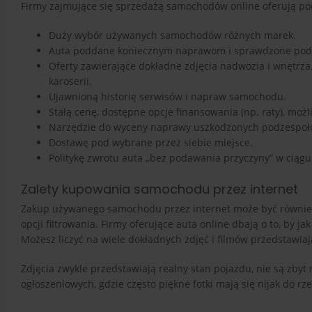
Firmy zajmujące się sprzedażą samochodów online oferują po
Duży wybór używanych samochodów różnych marek.
Auta poddane koniecznym naprawom i sprawdzone pod
Oferty zawierające dokładne zdjęcia nadwozia i wnętrz
karoserii.
Ujawnioną historię serwisów i napraw samochodu.
Stałą cenę, dostępne opcje finansowania (np. raty), moż
Narzędzie do wyceny naprawy uszkodzonych podzespoł
Dostawę pod wybrane przez siebie miejsce.
Politykę zwrotu auta „bez podawania przyczyny” w ciągu
Zalety kupowania samochodu przez internet
Zakup używanego samochodu przez internet może być równie 
opcji filtrowania. Firmy oferujące auta online dbają o to, by 
Możesz liczyć na wiele dokładnych zdjęć i filmów przedstawiaj
Zdjęcia zwykle przedstawiają realny stan pojazdu, nie są zby
ogłoszeniowych, gdzie często piękne fotki mają się nijak do rze