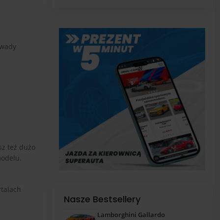
pas
 wady
z też dużo
modelu.
rtalach
Nasze Bestsellery
Lamborghini Gallardo