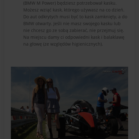
(
BMW M Power
) będziesz potrzebował kasku.
Możesz wziąć kask, którego używasz na co dzień.
Do aut odkrytych musi być to kask zamknięty, a do
BMW otwarty. Jeśli nie masz swojego kasku lub
nie chcesz go ze sobą zabierać, nie przejmuj się.
Na miejscu damy ci odpowiedni kask i balaklawę
na głowę (ze względów higienicznych).