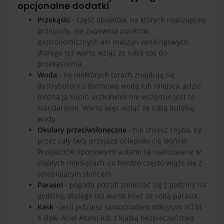
opcjonalne dodatki
Przekąski
- część obiektów, na których realizujemy
przejazdy, nie zapewnia punktów
gastronomicznych ani maszyn vendingowych,
dlatego też warto wziąć ze sobą coś do
przekąszenia.
Woda
- na niektórych torach znajdują się
dystrybutory z darmową wodą lub miejsca, gdzie
można ją kupić, aczkolwiek nie wszędzie jest to
standardem. Warto więc wziąć ze sobą butelkę
wody.
Okulary przeciwsłoneczne
- nie chcesz chyba, by
przez cały twój przejazd oślepiało cię słońce!
Przejażdżki sportowymi autami są realizowane w
ciepłych miesiącach, co bardzo często wiąże się z
oślepiającym słońcem.
Parasol
- pogoda potrafi zmieniać się z godziny na
godzinę, dlatego też warto mieć ze sobą parasol.
Kask
- jeśli jedziesz samochodem odkrytym (
KTM
X-Bow
,
Ariel Atom
) lub z klatką bezpieczeństwa