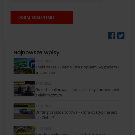
Najnowsze wpisy
05.08.2026
Znaki nakazu - pełna lista z opisem, wyglądem i
znaczeniem
27.07.2026
Gokart spalinowy — rodzaje, ceny i porównanie
z elektrycznym
13.07.2026
Drifting vs jazda torowa - która dyscyplina jest
dla Ciebie?
01.07.2026
Rondo turbinowe — jak jeździć, kto ma