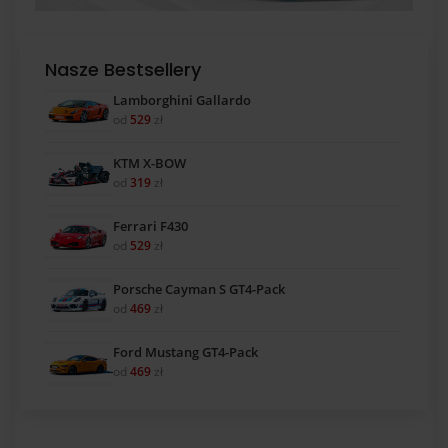
Nasze Bestsellery
Lamborghini Gallardo
od
529
zł
KTM X-BOW
od
319
zł
Ferrari F430
od
529
zł
Porsche Cayman S GT4-Pack
od
469
zł
Ford Mustang GT4-Pack
od
469
zł