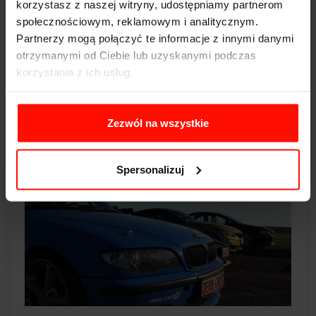
korzystasz z naszej witryny, udostępniamy partnerom
ustanawiać nowego czasu okrążenia ani jechać
społecznościowym, reklamowym i analitycznym.
powyżej bezpiecznej prędkości. Przypomni ci o
Partnerzy mogą połączyć te informacje z innymi danymi
tym instruktor, który służy dobrą radą i dba o
otrzymanymi od Ciebie lub uzyskanymi podczas
bezpieczeństwo twoje i innych uczestników
korzystania z ich usług.
przejażdżek.
Zezwól na wszystkie
Spersonalizuj