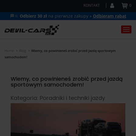
KONTAKT
0
🏁🔆
Odbierz 30 zł
na pierwsze zakupy »
Odbieram rabat
Togg
navi
Home
Blog
Wiemy, co powinieneś zrobić przed jazdą sportowym
samochodem!
Wiemy, co powinieneś zrobić przed jazdą
sportowym samochodem!
Kategoria: Poradniki i techniki jazdy