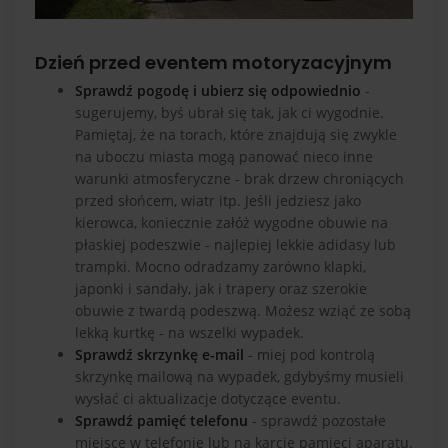
Dzień przed eventem motoryzacyjnym
Sprawdź pogodę i ubierz się odpowiednio
-
sugerujemy, byś ubrał się tak, jak ci wygodnie.
Pamiętaj, że na torach, które znajdują się zwykle
na uboczu miasta mogą panować nieco inne
warunki atmosferyczne - brak drzew chroniących
przed słońcem, wiatr itp. Jeśli jedziesz jako
kierowca, koniecznie załóż wygodne obuwie na
płaskiej podeszwie - najlepiej lekkie adidasy lub
trampki. Mocno odradzamy zarówno klapki,
japonki i sandały, jak i trapery oraz szerokie
obuwie z twardą podeszwą. Możesz wziąć ze sobą
lekką kurtkę - na wszelki wypadek.
Sprawdź skrzynkę e-mail
- miej pod kontrolą
skrzynkę mailową na wypadek, gdybyśmy musieli
wysłać ci aktualizacje dotyczące eventu.
Sprawdź pamięć telefonu
- sprawdź pozostałe
miejsce w telefonie lub na karcie pamięci aparatu.