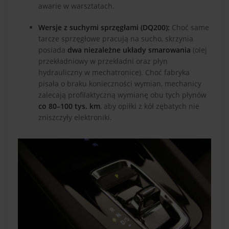
awarie w warsztatach.
Wersje z suchymi sprzęgłami (DQ200):
Choć same
tarcze sprzęgłowe pracują na sucho, skrzynia
posiada
dwa niezależne układy smarowania
(olej
przekładniowy w przekładni oraz płyn
hydrauliczny w mechatronice). Choć fabryka
pisała o braku konieczności wymian, mechanicy
zalecają profilaktyczną wymianę obu tych płynów
co 80–100 tys. km
, aby opiłki z kół zębatych nie
zniszczyły elektroniki.