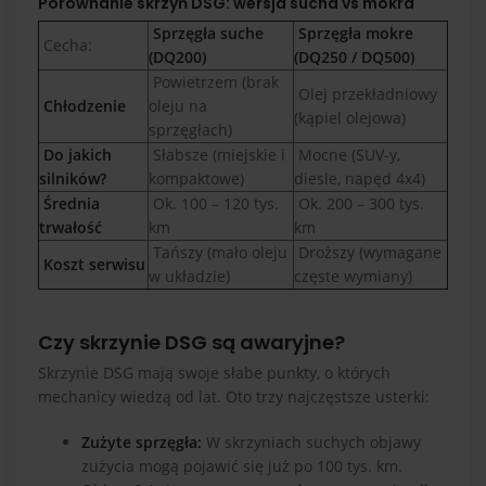
Porównanie skrzyń DSG: wersja sucha vs mokra
Sprzęgła suche
Sprzęgła mokre
Cecha:
(DQ200)
(DQ250 / DQ500)
Powietrzem (brak
Olej przekładniowy
Chłodzenie
oleju na
(kąpiel olejowa)
sprzęgłach)
Do jakich
Słabsze (miejskie i
Mocne (SUV-y,
silników?
kompaktowe)
diesle, napęd 4x4)
Średnia
Ok. 100 – 120 tys.
Ok. 200 – 300 tys.
trwałość
km
km
Tańszy (mało oleju
Droższy (wymagane
Koszt serwisu
w układzie)
częste wymiany)
Czy skrzynie DSG są awaryjne?
Skrzynie DSG mają swoje słabe punkty, o których
mechanicy wiedzą od lat. Oto trzy najczęstsze usterki:
Zużyte sprzęgła:
W skrzyniach suchych objawy
zużycia mogą pojawić się już po 100 tys. km.