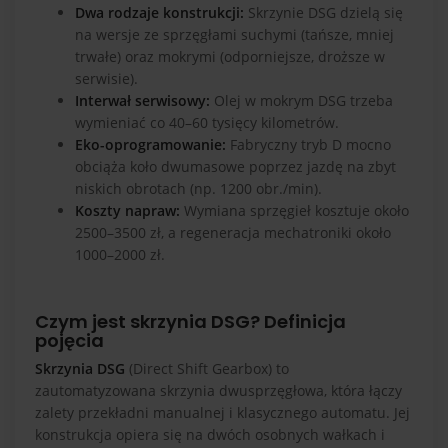
Dwa rodzaje konstrukcji:
Skrzynie DSG dzielą się
na wersje ze sprzęgłami suchymi (tańsze, mniej
trwałe) oraz mokrymi (odporniejsze, droższe w
serwisie).
Interwał serwisowy:
Olej w mokrym DSG trzeba
wymieniać co 40–60 tysięcy kilometrów.
Eko-oprogramowanie:
Fabryczny tryb D mocno
obciąża koło dwumasowe poprzez jazdę na zbyt
niskich obrotach (np. 1200 obr./min).
Koszty napraw:
Wymiana sprzęgieł kosztuje około
2500–3500 zł, a regeneracja mechatroniki około
1000–2000 zł.
Czym jest skrzynia DSG? Definicja
pojęcia
Skrzynia DSG
(Direct Shift Gearbox) to
zautomatyzowana skrzynia dwusprzęgłowa, która łączy
zalety przekładni manualnej i klasycznego automatu. Jej
konstrukcja opiera się na dwóch osobnych wałkach i