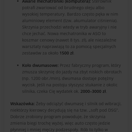
Awarie mechatroniki (komputera):
Sterownik
potrafi zwariować od brudnego oleju albo
wysokiej temperatury. Bardzo często pęka w nim
aluminiowy element (tzw. akumulator ciśnienia).
Skrzynia przechodzi wtedy w tryb awaryjny i nie
chce jechać. Nowa mechatronika w ASO to
koszmar cenowy (nawet 8 tys. zł), ale niezależne
warsztaty naprawiają to za pomocą specjalnych
zestawów za około
1500 zł
.
Koło dwumasowe:
Przez fabryczny program, który
zmusza skrzynię do jazdy na zbyt niskich obrotach
(np. 1200 obr./min), dwumasa dostaje potężny
wycisk. Jeśli na postoju słyszysz stukanie z okolic
silnika, czeka Cię wydatek ok.
2000–3000 zł
.
Wskazówka:
Żeby odciążyć dwumasę i silnik od wibracji,
niektórzy kierowcy decydują się na tzw. „soft pod DSG”.
Dobrze zrobiony program powoduje, że skrzynia
zmienia biegi trochę wyżej, więc auto często jedzie
płynniej i mniej męczy podzespoły. Rób to tylko w