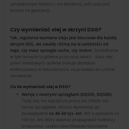
sprawdzonym miejscu i nie kombinuj, jeśli auto jest
jeszcze na gwarancji.
Czy wymieniać olej w skrzyni DSG?
Tak, regularna wymiana oleju jest kluczowa dla każdej
skrzyni DSG, ale zasady różnią się w zależności od
tego, czy masz sprzęgła suche, czy mokre.
Zaniedbania
w tym temacie to główna przyczyna awarii - stary olej
pełen metalowych opiłków blokuje delikatne
elektrozawory w mechatronice, co prowadzi do usterki
sterowania.
Co ile wymieniać olej w DSG?
Wersje z mokrymi sprzęgłami (DQ250, DQ500):
Tutaj olej ma najcięższą pracę, bo chłodzi też
tarcze sprzęgłowe. Musisz wymieniać go
bezwzględnie
co 40–60 tys. km
. Mit o wymianie co
100 tys. km, który dawniej propagowali niektórzy
producenci, szybko zweryfikowały kosztowne