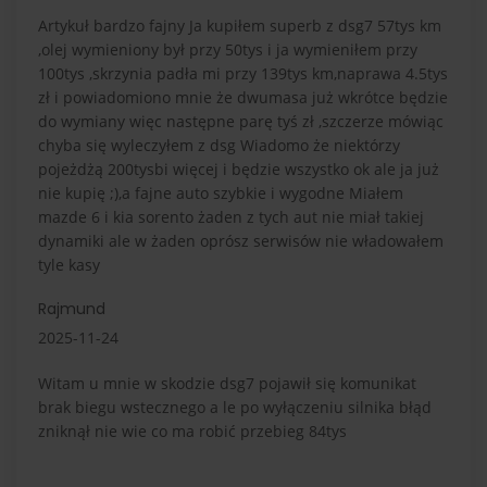
Artykuł bardzo fajny Ja kupiłem superb z dsg7 57tys km
,olej wymieniony był przy 50tys i ja wymieniłem przy
100tys ,skrzynia padła mi przy 139tys km,naprawa 4.5tys
zł i powiadomiono mnie że dwumasa już wkrótce będzie
do wymiany więc następne parę tyś zł ,szczerze mówiąc
chyba się wyleczyłem z dsg Wiadomo że niektórzy
pojeżdżą 200tysbi więcej i będzie wszystko ok ale ja już
nie kupię ;),a fajne auto szybkie i wygodne Miałem
mazde 6 i kia sorento żaden z tych aut nie miał takiej
dynamiki ale w żaden oprósz serwisów nie władowałem
tyle kasy
Rajmund
2025-11-24
Witam u mnie w skodzie dsg7 pojawił się komunikat
brak biegu wstecznego a le po wyłączeniu silnika błąd
zniknął nie wie co ma robić przebieg 84tys