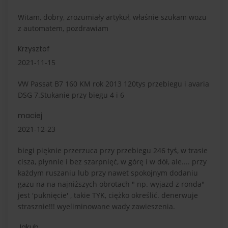
Witam, dobry, zrozumiały artykuł, właśnie szukam wozu
z automatem, pozdrawiam
Krzysztof
2021-11-15
VW Passat B7 160 KM rok 2013 120tys przebiegu i avaria
DSG 7.Stukanie przy biegu 4 i 6
maciej
2021-12-23
biegi pięknie przerzuca przy przebiegu 246 tyś, w trasie
cisza, płynnie i bez szarpnięć, w górę i w dół, ale.... przy
każdym ruszaniu lub przy nawet spokojnym dodaniu
gazu na na najniższych obrotach " np. wyjazd z ronda"
jest 'puknięcie' , takie TYK, ciężko określić. denerwuje
strasznie!!! wyeliminowane wady zawieszenia.
Jakub