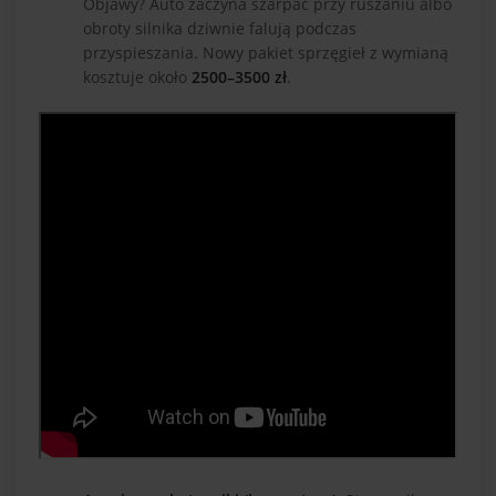
Objawy? Auto zaczyna szarpać przy ruszaniu albo
obroty silnika dziwnie falują podczas
przyspieszania. Nowy pakiet sprzęgieł z wymianą
kosztuje około
2500–3500 zł
.