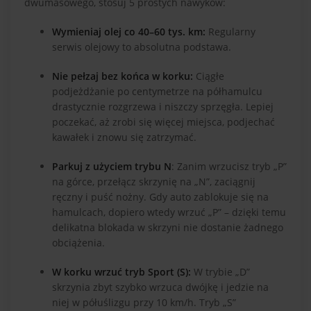
dwumasowego, stosuj 5 prostych nawyków:
Wymieniaj olej co 40–60 tys. km:
Regularny
serwis olejowy to absolutna podstawa.
Nie pełzaj bez końca w korku:
Ciągłe
podjeżdżanie po centymetrze na półhamulcu
drastycznie rozgrzewa i niszczy sprzęgła. Lepiej
poczekać, aż zrobi się więcej miejsca, podjechać
kawałek i znowu się zatrzymać.
Parkuj z użyciem trybu N
: Zanim wrzucisz tryb „P”
na górce, przełącz skrzynię na „N”, zaciągnij
ręczny i puść nożny. Gdy auto zablokuje się na
hamulcach, dopiero wtedy wrzuć „P” – dzięki temu
delikatna blokada w skrzyni nie dostanie żadnego
obciążenia.
W korku wrzuć tryb Sport (S):
W trybie „D”
skrzynia zbyt szybko wrzuca dwójkę i jedzie na
niej w półuślizgu przy 10 km/h. Tryb „S”