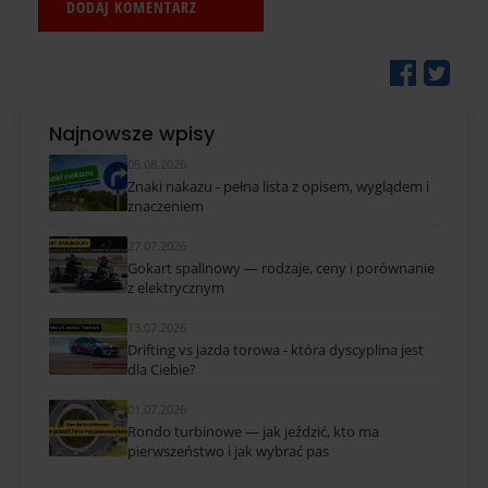
Najnowsze wpisy
05.08.2026
Znaki nakazu - pełna lista z opisem, wyglądem i
znaczeniem
27.07.2026
Gokart spalinowy — rodzaje, ceny i porównanie
z elektrycznym
13.07.2026
Drifting vs jazda torowa - która dyscyplina jest
dla Ciebie?
01.07.2026
Rondo turbinowe — jak jeździć, kto ma
pierwszeństwo i jak wybrać pas