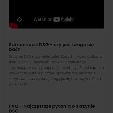
Samochód z DSG - czy jest czego się
bać?
Skrzynie DSG mają wiele zalet, których próżno szukać w
manualach. Odpowiedni serwis i eksploatacja
sprawiają, że wytrzymują duże przebiegi. Przed kupnem
używanego auta koniecznie sprawdź dokumentację
serwisową oraz wykonaj długą jazdę testową w różnych
warunkach.
FAQ – Najczęstsze pytania o skrzynie
DSG