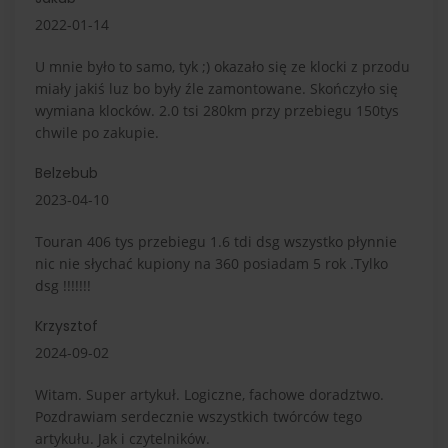
2022-01-14
U mnie było to samo, tyk ;) okazało się ze klocki z przodu
miały jakiś luz bo były źle zamontowane. Skończyło się
wymiana klocków. 2.0 tsi 280km przy przebiegu 150tys
chwile po zakupie.
Belzebub
2023-04-10
Touran 406 tys przebiegu 1.6 tdi dsg wszystko płynnie
nic nie słychać kupiony na 360 posiadam 5 rok .Tylko
dsg !!!!!!!
Krzysztof
2024-09-02
Witam. Super artykuł. Logiczne, fachowe doradztwo.
Pozdrawiam serdecznie wszystkich twórców tego
artykułu. Jak i czytelników.