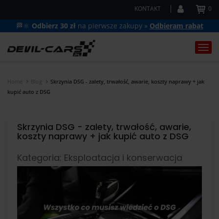
KONTAKT
0
🏁🔆
Odbierz 30 zł
na pierwsze zakupy »
Odbieram rabat
Togg
navi
Home
Blog
Skrzynia DSG - zalety, trwałość, awarie, koszty naprawy + jak
kupić auto z DSG
Skrzynia DSG - zalety, trwałość, awarie,
koszty naprawy + jak kupić auto z DSG
Kategoria: Eksploatacja i konserwacja