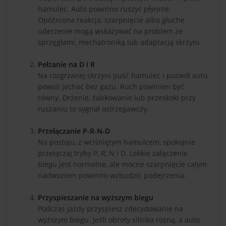
hamulec. Auto powinno ruszyć płynnie.
Opóźniona reakcja, szarpnięcie albo głuche
uderzenie mogą wskazywać na problem ze
sprzęgłami, mechatroniką lub adaptacją skrzyni.
Pełzanie na D i R
Na rozgrzanej skrzyni puść hamulec i pozwól autu
powoli jechać bez gazu. Ruch powinien być
równy. Drżenie, żabkowanie lub przeskoki przy
ruszaniu to sygnał ostrzegawczy.
Przełączanie P-R-N-D
Na postoju, z wciśniętym hamulcem, spokojnie
przełączaj tryby P, R, N i D. Lekkie załączenie
biegu jest normalne, ale mocne szarpnięcie całym
nadwoziem powinno wzbudzić podejrzenia.
Przyspieszanie na wyższym biegu
Podczas jazdy przyspiesz zdecydowanie na
wyższym biegu. Jeśli obroty silnika rosną, a auto