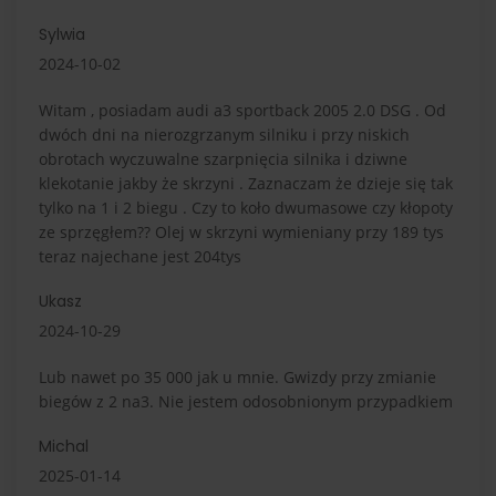
Sylwia
2024-10-02
Witam , posiadam audi a3 sportback 2005 2.0 DSG . Od
dwóch dni na nierozgrzanym silniku i przy niskich
obrotach wyczuwalne szarpnięcia silnika i dziwne
klekotanie jakby że skrzyni . Zaznaczam że dzieje się tak
tylko na 1 i 2 biegu . Czy to koło dwumasowe czy kłopoty
ze sprzęgłem?? Olej w skrzyni wymieniany przy 189 tys
teraz najechane jest 204tys
Ukasz
2024-10-29
Lub nawet po 35 000 jak u mnie. Gwizdy przy zmianie
biegów z 2 na3. Nie jestem odosobnionym przypadkiem
Michal
2025-01-14