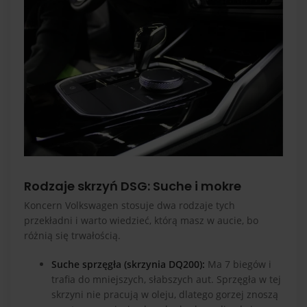
Rodzaje skrzyń DSG: Suche i mokre
Koncern Volkswagen stosuje dwa rodzaje tych
przekładni i warto wiedzieć, którą masz w aucie, bo
różnią się trwałością.
Suche sprzęgła (skrzynia DQ200):
Ma 7 biegów i
trafia do mniejszych, słabszych aut. Sprzęgła w tej
skrzyni nie pracują w oleju, dlatego gorzej znoszą