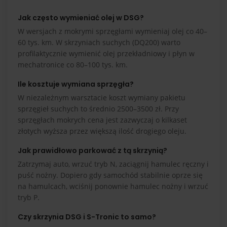
Jak często wymieniać olej w DSG?
W wersjach z mokrymi sprzęgłami wymieniaj olej co 40–
60 tys. km. W skrzyniach suchych (DQ200) warto
profilaktycznie wymienić olej przekładniowy i płyn w
mechatronice co 80–100 tys. km.
Ile kosztuje wymiana sprzęgła?
W niezależnym warsztacie koszt wymiany pakietu
sprzęgieł suchych to średnio 2500–3500 zł. Przy
sprzęgłach mokrych cena jest zazwyczaj o kilkaset
złotych wyższa przez większą ilość drogiego oleju.
Jak prawidłowo parkować z tą skrzynią?
Zatrzymaj auto, wrzuć tryb N, zaciągnij hamulec ręczny i
puść nożny. Dopiero gdy samochód stabilnie oprze się
na hamulcach, wciśnij ponownie hamulec nożny i wrzuć
tryb P.
Czy skrzynia DSG i S-Tronic to samo?