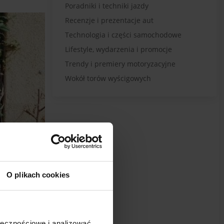
Poradniki i techniki jazdy
Recenzje i prezentacje aut
Technologia i części samochodowe
Lifestyle, wydarzenia i promocje
Trendy i premiery motoryzacyjne
Wokół torów wyścigowych
O plikach cookies
ołecznościowe i analizować