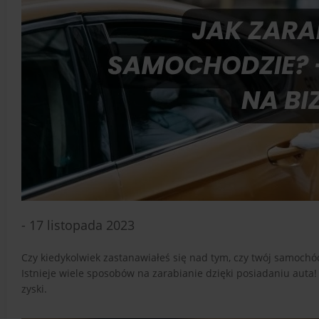
- 17 listopada 2023
Czy kiedykolwiek zastanawiałeś się nad tym, czy twój samoch
Istnieje wiele sposobów na zarabianie dzięki posiadaniu auta!
zyski.