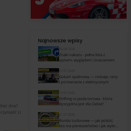
Najnowsze wpisy
05.08.2026
Znaki nakazu - pełna lista z
opisem, wyglądem i znaczeniem
27.07.2026
Gokart spalinowy — rodzaje, ceny
i porównanie z elektrycznym
13.07.2026
Drifting vs jazda torowa - która
dyscyplina jest dla Ciebie?
 bez dna?
rzynieść ci
01.07.2026
Rondo turbinowe — jak jeździć,
kto ma pierwszeństwo i jak wybrać