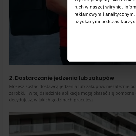
ruch w naszej witrynie. Inf
reklamowym i analitycznym. 
uzyskanymi podczas korzysta
2. Dostarczanie jedzenia lub zakupów
Możesz zostać dostawcą jedzenia lub zakupów, niezależnie od 
zarobki. I w tej dziedzinie aplikacje mogą okazać się pomocne
decydujesz, w jakich godzinach pracujesz.