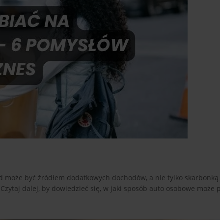
ód może być źródłem dodatkowych dochodów, a nie tylko skarbonką
 Czytaj dalej, by dowiedzieć się, w jaki sposób auto osobowe może p