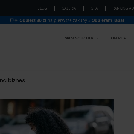
BLOG
GALERIA
GRA
RANKING AU
🏁🔆
Odbierz 30 zł
na pierwsze zakupy »
Odbieram rabat
MAM VOUCHER
OFERTA
na biznes