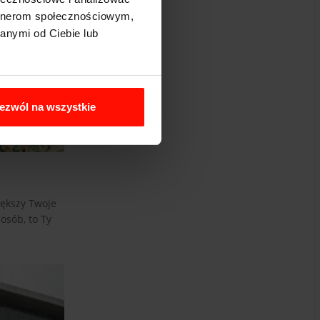
artnerom społecznościowym,
anymi od Ciebie lub
ezwól na wszystkie
iększy Twoje
osób, to Ty