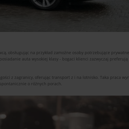
cą, obsługując na przykład zamożne osoby potrzebujące prywatne
siadanie auta wysokiej klasy - bogaci klienci zazwyczaj preferuj
gości z zagranicy, oferując transport z i na lotnisko. Taka praca w
 spontanicznie o różnych porach.