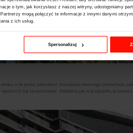
ormacje o tym, jak korzystasz z naszej witryny, udostępniamy p
Partnerzy mogą połączyć te informacje z innymi danymi otrzym
nia z ich usług.
Spersonalizuj
Z
wieku, o ile jesteś pełnoletni. Posiadanie własnego samochodu zw
 - wystarczy się zarejestrować. Podobnie jak w przypadku przewozu 