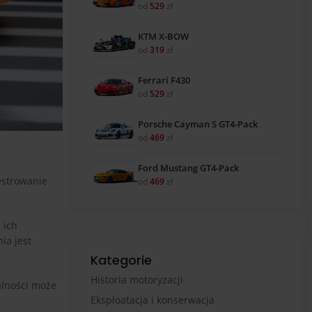
od
529
zł
KTM X-BOW
od
319
zł
Ferrari F430
od
529
zł
Porsche Cayman S GT4-Pack
od
469
zł
Ford Mustang GT4-Pack
estrowanie
od
469
zł
 ich
ia jest
Kategorie
Historia motoryzacji
alności może
Eksploatacja i konserwacja