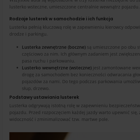
lusterko wsteczne, umieszczone centralnie wewnątrz pojazdu. 
Rodzaje lusterek w samochodzie i ich funkcja
Lusterka pełnią kluczową rolę w zapewnieniu kierowcy odpowi
drodze i parkingu.
Lusterka zewnętrzne (boczne)
są umieszczone po obu s
częściowo za nim. Ich głównym zadaniem jest zwiększenie
pasa ruchu i parkowaniu.
Lusterko wewnętrzne (wsteczne)
jest zamontowane wewn
drogę za samochodem bez konieczności odwracania głowy
pojazdów za nami. Do tego podczas parkowania umożliwi
słup, drzewo.
Podstawy ustawiania lusterek
Lusterka odgrywają istotną rolę w zapewnieniu bezpieczeństwa
pojazdu. Przed rozpoczęciem każdej jazdy warto upewnić się, 
widoczność i zminimalizować tzw. martwe pole.