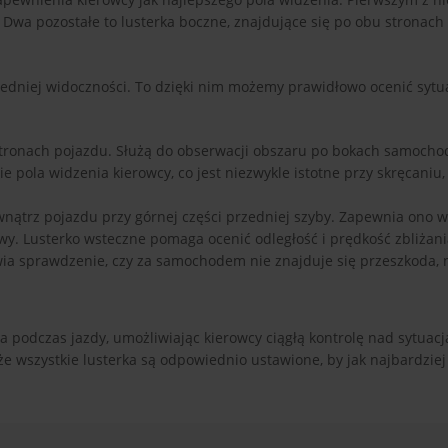
Dwa pozostałe to lusterka boczne, znajdujące się po obu stronach 
edniej widoczności. To dzięki nim możemy prawidłowo ocenić sytu
tronach pojazdu. Służą do obserwacji obszaru po bokach samocho
 pola widzenia kierowcy, co jest niezwykle istotne przy skręcaniu,
ątrz pojazdu przy górnej części przedniej szyby. Zapewnia ono w
. Lusterko wsteczne pomaga ocenić odległość i prędkość zbliżani
a sprawdzenie, czy za samochodem nie znajduje się przeszkoda, n
 podczas jazdy, umożliwiając kierowcy ciągłą kontrolę nad sytuacj
że wszystkie lusterka są odpowiednio ustawione, by jak najbardziej