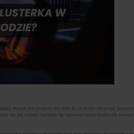
azdy. Ważne jest przecież nie tylko to, co dzieje się przed samoch
wiesz się, jak ustawić lusterka, by zapewnić sobie doskonałą widocz
pewnienia kierowcy jak najlepszego pola widzenia. Pierwszym z ni