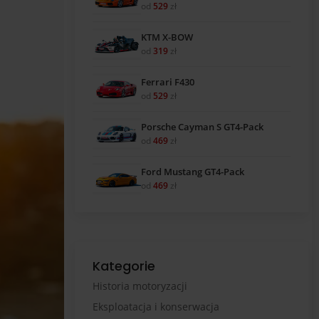
od
529
zł
KTM X-BOW
od
319
zł
Ferrari F430
od
529
zł
Porsche Cayman S GT4-Pack
od
469
zł
Ford Mustang GT4-Pack
od
469
zł
Kategorie
Historia motoryzacji
Eksploatacja i konserwacja