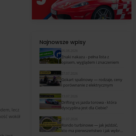
Najnowsze wpisy
05.08.2026
Znaki nakazu - pełna lista z
opisem, wyglądem i znaczeniem
27.07.2026
Gokart spalinowy — rodzaje, ceny
i porównanie z elektrycznym
13.07.2026
Drifting vs jazda torowa - która
dyscyplina jest dla Ciebie?
odem, lecz
ność wokół
01.07.2026
Rondo turbinowe — jak jeździć,
kto ma pierwszeństwo i jak wybrać
ch jest