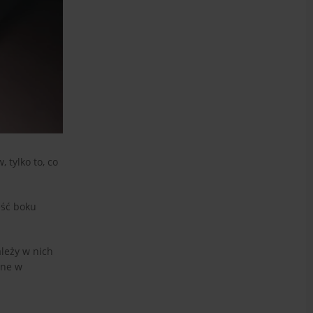
 tylko to, co
ęść boku
ależy w nich
one w