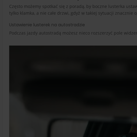
Często możemy spotkać się z poradą, by boczne lusterka ustaw
tylko klamka, a nie całe drzwi, gdyż w takiej sytuacji znaczni
Ustawienie lusterek na autostradzie
Podczas jazdy autostradą możesz nieco rozszerzyć pole widzen