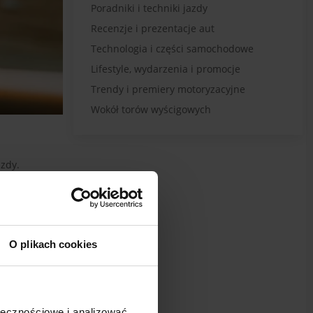
Poradniki i techniki jazdy
Recenzje i prezentacje aut
Technologia i części samochodowe
Lifestyle, wydarzenia i promocje
Trendy i premiery motoryzacyjne
Wokół torów wyścigowych
azdy.
aledwie
owinien
ego kierowcę
O plikach cookies
a się innych
agment
ołecznościowe i analizować