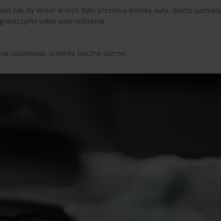
iać tak, by widać w nich było przednią klamkę auta. Warto pamiętać
e ograniczymy sobie pole widzenia.
ia, ustawiając lusterka boczne szerzej.