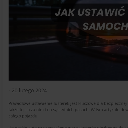
- 20 lutego 2024
Prawidłowe ustawienie lusterek jest kluczowe dla bezpiecznej j
także to, co za nim i na sąsiednich pasach. W tym artykule do
całego pojazdu.
Wszystkie auta są wyposażone w trzy lusterka niezbędne do za