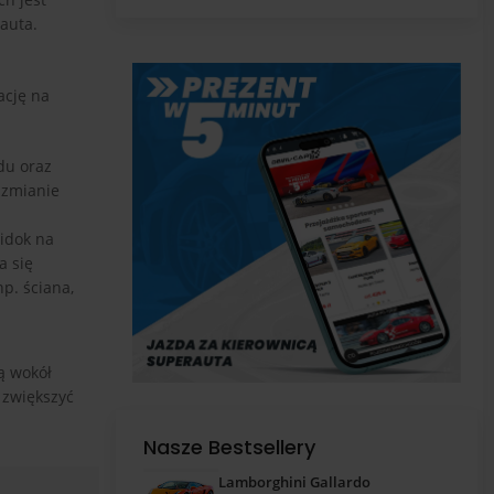
pas
auta.
ację na
du oraz
 zmianie
idok na
a się
p. ściana,
ą wokół
 zwiększyć
Nasze Bestsellery
Lamborghini Gallardo