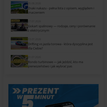
05.08.2026
Znaki nakazu - pełna lista z opisem, wyglądem i
znaczeniem
27.07.2026
Gokart spalinowy — rodzaje, ceny i porównanie
z elektrycznym
13.07.2026
Drifting vs jazda torowa - która dyscyplina jest
dla Ciebie?
01.07.2026
Rondo turbinowe — jak jeździć, kto ma
pierwszeństwo i jak wybrać pas