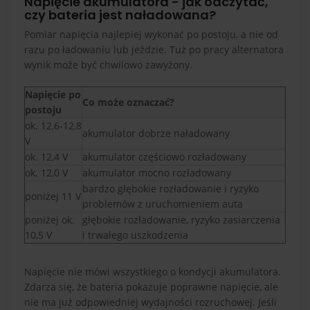
Napięcie akumulatora - jak odczytać,
czy bateria jest naładowana?
Pomiar napięcia najlepiej wykonać po postoju, a nie od
razu po ładowaniu lub jeździe. Tuż po pracy alternatora
wynik może być chwilowo zawyżony.
Napięcie po
Co może oznaczać?
postoju
ok. 12,6-12,8
akumulator dobrze naładowany
V
ok. 12,4 V
akumulator częściowo rozładowany
ok. 12,0 V
akumulator mocno rozładowany
bardzo głębokie rozładowanie i ryzyko
poniżej 11 V
problemów z uruchomieniem auta
poniżej ok.
głębokie rozładowanie, ryzyko zasiarczenia
10,5 V
i trwałego uszkodzenia
Napięcie nie mówi wszystkiego o kondycji akumulatora.
Zdarza się, że bateria pokazuje poprawne napięcie, ale
nie ma już odpowiedniej wydajności rozruchowej. Jeśli