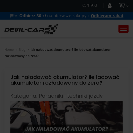
KONTAKT
0
🏁🔆
Odbierz 30 zł
na pierwsze zakupy »
Odbieram rabat
Togg
navi
Home
Blog
Jak naładować akumulator? Ile ładować akumulator
rozładowany do zera?
Jak naładować akumulator? Ile ładować
akumulator rozładowany do zera?
Kategoria: Poradniki i techniki jazdy