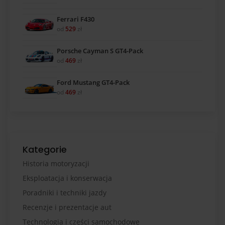
Ferrari F430
od
529
zł
Porsche Cayman S GT4-Pack
od
469
zł
Ford Mustang GT4-Pack
od
469
zł
Kategorie
Historia motoryzacji
Eksploatacja i konserwacja
Poradniki i techniki jazdy
Recenzje i prezentacje aut
Technologia i części samochodowe