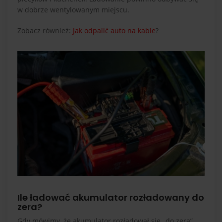
w dobrze wentylowanym miejscu.
Zobacz również:
Jak odpalić auto na kable
?
Ile ładować akumulator rozładowany do
zera?
Gdy mówimy, że akumulator rozładował się „do zera”,