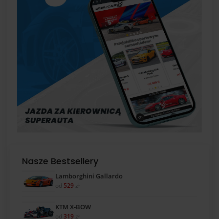
Nasze Bestsellery
Lamborghini Gallardo
od
529
zł
KTM X-BOW
od
319
zł