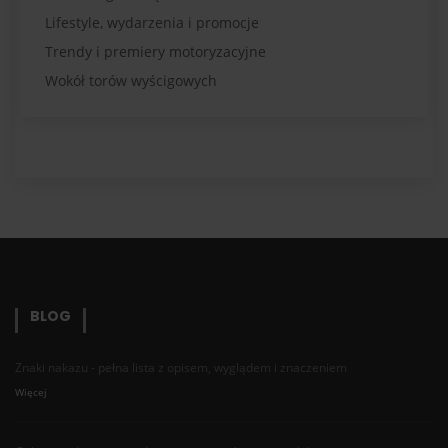
Lifestyle, wydarzenia i promocje
Trendy i premiery motoryzacyjne
Wokół torów wyścigowych
BLOG
Znaki nakazu - pełna lista z opisem, wyglądem i znaczeniem
Więcej