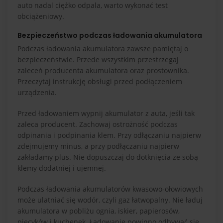
auto nadal ciężko odpala, warto wykonać test
obciążeniowy.
Bezpieczeństwo podczas ładowania akumulatora
Podczas ładowania akumulatora zawsze pamiętaj o
bezpieczeństwie. Przede wszystkim przestrzegaj
zaleceń producenta akumulatora oraz prostownika.
Przeczytaj instrukcję obsługi przed podłączeniem
urządzenia.
Przed ładowaniem wypnij akumulator z auta, jeśli tak
zaleca producent. Zachowaj ostrożność podczas
odpinania i podpinania klem. Przy odłączaniu najpierw
zdejmujemy minus, a przy podłączaniu najpierw
zakładamy plus. Nie dopuszczaj do dotknięcia ze sobą
klemy dodatniej i ujemnej.
Podczas ładowania akumulatorów kwasowo-ołowiowych
może ulatniać się wodór, czyli gaz łatwopalny. Nie ładuj
akumulatora w pobliżu ognia, iskier, papierosów,
piecyków i kuchenek. Ładowanie powinno odbywać się