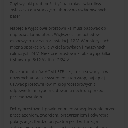
Zbyt wysoki prąd może być natomiast szkodliwy,
zwłaszcza dla starszych lub mocno rozładowanych
baterii.
Napięcie wyjściowe prostownika musi pasować do
napięcia akumulatora. Większość samochodów
osobowych korzysta z instalacji 12 V. W motocyklach
można spotkać 6 V, a w ciężarówkach i maszynach
rolniczych 24 V. Niektóre prostowniki obsługują kilka
trybów, np. 6/12 V albo 12/24 V.
Do akumulatorów AGM i EFB, często stosowanych w
nowszych autach z systemem start-stop, najlepiej
używać prostowników mikroprocesorowych z
odpowiednim trybem ładowania i ochroną przed
przeładowaniem.
Dobry prostownik powinien mieć zabezpieczenie przed
przeciążeniem, zwarciem, przegrzaniem i odwrotną
polaryzacją. Bardzo przydatna jest też funkcja
automatycznego przejścia w tryb podtrzymania po