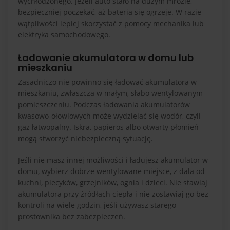
wychłodzonego. Jeżeli auto stało na dużym mrozie,
bezpieczniej poczekać, aż bateria się ogrzeje. W razie
wątpliwości lepiej skorzystać z pomocy mechanika lub
elektryka samochodowego.
Ładowanie akumulatora w domu lub
mieszkaniu
Zasadniczo nie powinno się ładować akumulatora w
mieszkaniu, zwłaszcza w małym, słabo wentylowanym
pomieszczeniu. Podczas ładowania akumulatorów
kwasowo-ołowiowych może wydzielać się wodór, czyli
gaz łatwopalny. Iskra, papieros albo otwarty płomień
mogą stworzyć niebezpieczną sytuację.
Jeśli nie masz innej możliwości i ładujesz akumulator w
domu, wybierz dobrze wentylowane miejsce, z dala od
kuchni, piecyków, grzejników, ognia i dzieci. Nie stawiaj
akumulatora przy źródłach ciepła i nie zostawiaj go bez
kontroli na wiele godzin, jeśli używasz starego
prostownika bez zabezpieczeń.