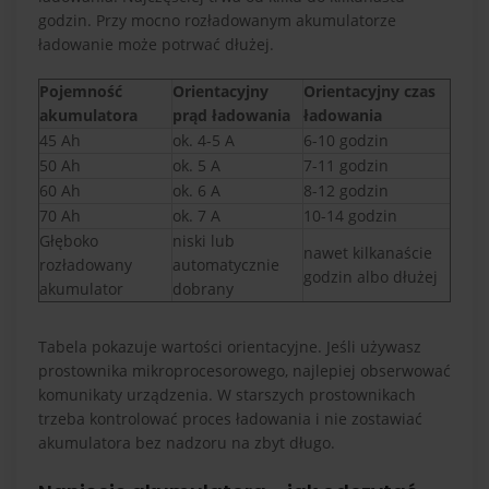
godzin. Przy mocno rozładowanym akumulatorze
ładowanie może potrwać dłużej.
Pojemność
Orientacyjny
Orientacyjny czas
akumulatora
prąd ładowania
ładowania
45 Ah
ok. 4-5 A
6-10 godzin
50 Ah
ok. 5 A
7-11 godzin
60 Ah
ok. 6 A
8-12 godzin
70 Ah
ok. 7 A
10-14 godzin
Głęboko
niski lub
nawet kilkanaście
rozładowany
automatycznie
godzin albo dłużej
akumulator
dobrany
Tabela pokazuje wartości orientacyjne. Jeśli używasz
prostownika mikroprocesorowego, najlepiej obserwować
komunikaty urządzenia. W starszych prostownikach
trzeba kontrolować proces ładowania i nie zostawiać
akumulatora bez nadzoru na zbyt długo.