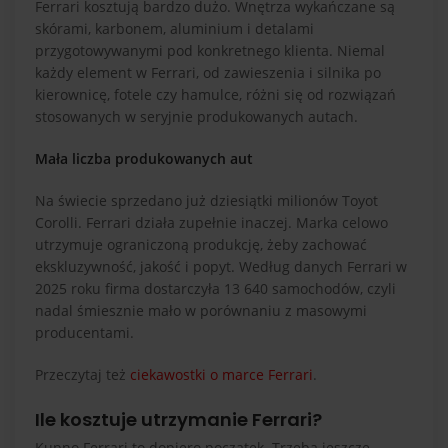
Ferrari kosztują bardzo dużo. Wnętrza wykańczane są
skórami, karbonem, aluminium i detalami
przygotowywanymi pod konkretnego klienta. Niemal
każdy element w Ferrari, od zawieszenia i silnika po
kierownicę, fotele czy hamulce, różni się od rozwiązań
stosowanych w seryjnie produkowanych autach.
Mała liczba produkowanych aut
Na świecie sprzedano już dziesiątki milionów Toyot
Corolli. Ferrari działa zupełnie inaczej. Marka celowo
utrzymuje ograniczoną produkcję, żeby zachować
ekskluzywność, jakość i popyt. Według danych Ferrari w
2025 roku firma dostarczyła 13 640 samochodów, czyli
nadal śmiesznie mało w porównaniu z masowymi
producentami.
Przeczytaj też
ciekawostki o marce Ferrari
.
Ile kosztuje utrzymanie Ferrari?
Kupno Ferrari to dopiero początek. Trzeba jeszcze