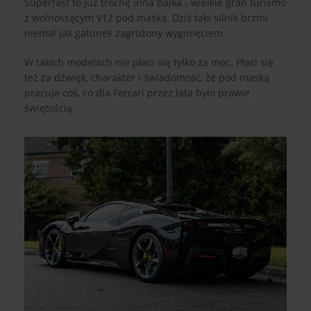
Superfast to już trochę inna bajka - wielkie gran turismo
z wolnossącym V12 pod maską. Dziś taki silnik brzmi
niemal jak gatunek zagrożony wyginięciem.
W takich modelach nie płaci się tylko za moc. Płaci się
też za dźwięk, charakter i świadomość, że pod maską
pracuje coś, co dla Ferrari przez lata było prawie
świętością.