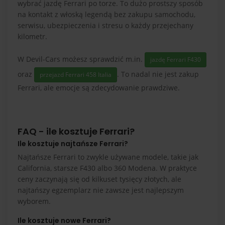
wybrać jazdę Ferrari po torze. To dużo prostszy sposób
na kontakt z włoską legendą bez zakupu samochodu,
serwisu, ubezpieczenia i stresu o każdy przejechany
kilometr.
W Devil-Cars możesz sprawdzić m.in.
jazdę Ferrari F430
oraz
. To nadal nie jest zakup
przejazd Ferrari 458 Italia
Ferrari, ale emocje są zdecydowanie prawdziwe.
FAQ - ile kosztuje Ferrari?
Ile kosztuje najtańsze Ferrari?
Najtańsze Ferrari to zwykle używane modele, takie jak
California, starsze F430 albo 360 Modena. W praktyce
ceny zaczynają się od kilkuset tysięcy złotych, ale
najtańszy egzemplarz nie zawsze jest najlepszym
wyborem.
Ile kosztuje nowe Ferrari?