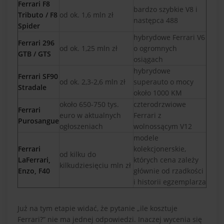
Ferrari F8
bardzo szybkie V8 i
Tributo / F8
od ok. 1,6 mln zł
następca 488
Spider
hybrydowe Ferrari V6
Ferrari 296
od ok. 1,25 mln zł
o ogromnych
GTB / GTS
osiągach
hybrydowe
Ferrari SF90
od ok. 2,3-2,6 mln zł
superauto o mocy
Stradale
około 1000 KM
około 650-750 tys.
czterodrzwiowe
Ferrari
euro w aktualnych
Ferrari z
Purosangue
ogłoszeniach
wolnossącym V12
modele
Ferrari
kolekcjonerskie,
od kilku do
LaFerrari,
których cena zależy
kilkudziesięciu mln zł
Enzo, F40
głównie od rzadkości
i historii egzemplarza
Już na tym etapie widać, że pytanie „ile kosztuje
Ferrari?” nie ma jednej odpowiedzi. Inaczej wycenia się