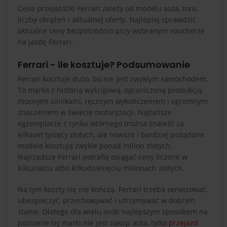
Cena przejażdżki Ferrari zależy od modelu auta, toru,
liczby okrążeń i aktualnej oferty. Najlepiej sprawdzić
aktualne ceny bezpośrednio przy wybranym voucherze
na jazdę Ferrari.
Ferrari - ile kosztuje? Podsumowanie
Ferrari kosztuje dużo, bo nie jest zwykłym samochodem.
To marka z historią wyścigową, ograniczoną produkcją,
mocnymi silnikami, ręcznym wykończeniem i ogromnym
znaczeniem w świecie motoryzacji. Najtańsze
egzemplarze z rynku wtórnego można znaleźć za
kilkaset tysięcy złotych, ale nowsze i bardziej pożądane
modele kosztują zwykle ponad milion złotych.
Najrzadsze Ferrari potrafią osiągać ceny liczone w
kilkunastu albo kilkudziesięciu milionach złotych.
Na tym koszty się nie kończą. Ferrari trzeba serwisować,
ubezpieczyć, przechowywać i utrzymywać w dobrym
stanie. Dlatego dla wielu osób najlepszym sposobem na
poznanie tej marki nie jest zakup auta, tylko
przejazd