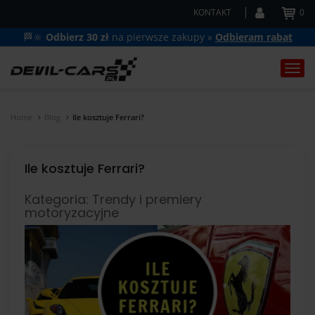
KONTAKT
0
🏁🔆
Odbierz 30 zł
na pierwsze zakupy »
Odbieram rabat
Togg
navi
Home
Blog
Ile kosztuje Ferrari?
Ile kosztuje Ferrari?
Kategoria: Trendy i premiery
motoryzacyjne