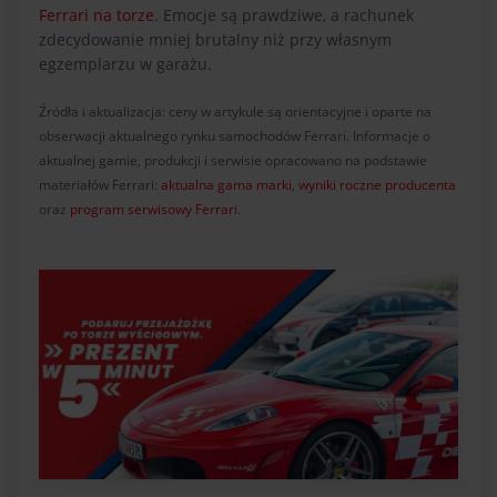
Ferrari na torze
. Emocje są prawdziwe, a rachunek
zdecydowanie mniej brutalny niż przy własnym
egzemplarzu w garażu.
Źródła i aktualizacja: ceny w artykule są orientacyjne i oparte na
obserwacji aktualnego rynku samochodów Ferrari. Informacje o
aktualnej gamie, produkcji i serwisie opracowano na podstawie
materiałów Ferrari:
aktualna gama marki
,
wyniki roczne producenta
oraz
program serwisowy Ferrari
.