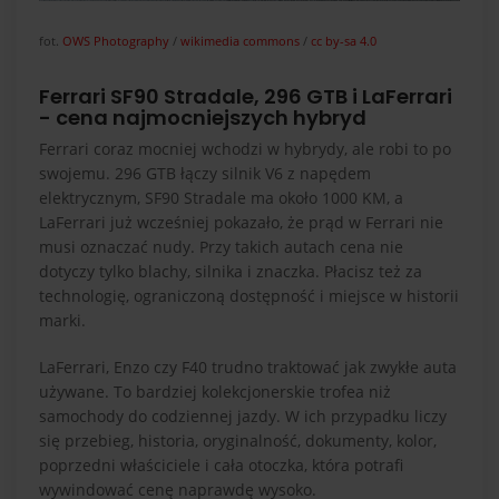
fot.
OWS Photography
/
wikimedia commons
/
cc by-sa 4.0
Ferrari SF90 Stradale, 296 GTB i LaFerrari
- cena najmocniejszych hybryd
Ferrari coraz mocniej wchodzi w hybrydy, ale robi to po
swojemu. 296 GTB łączy silnik V6 z napędem
elektrycznym, SF90 Stradale ma około 1000 KM, a
LaFerrari już wcześniej pokazało, że prąd w Ferrari nie
musi oznaczać nudy. Przy takich autach cena nie
dotyczy tylko blachy, silnika i znaczka. Płacisz też za
technologię, ograniczoną dostępność i miejsce w historii
marki.
LaFerrari, Enzo czy F40 trudno traktować jak zwykłe auta
używane. To bardziej kolekcjonerskie trofea niż
samochody do codziennej jazdy. W ich przypadku liczy
się przebieg, historia, oryginalność, dokumenty, kolor,
poprzedni właściciele i cała otoczka, która potrafi
wywindować cenę naprawdę wysoko.