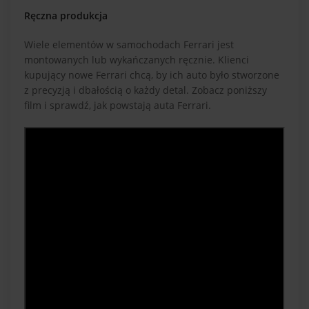
Ręczna produkcja
Wiele elementów w samochodach Ferrari jest
montowanych lub wykańczanych ręcznie. Klienci
kupujący nowe Ferrari chcą, by ich auto było stworzone
z precyzją i dbałością o każdy detal. Zobacz poniższy
film i sprawdź, jak powstają auta Ferrari.