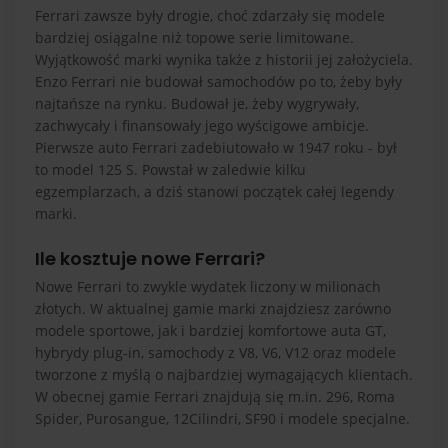
Ferrari zawsze były drogie, choć zdarzały się modele
bardziej osiągalne niż topowe serie limitowane.
Wyjątkowość marki wynika także z historii jej założyciela.
Enzo Ferrari nie budował samochodów po to, żeby były
najtańsze na rynku. Budował je, żeby wygrywały,
zachwycały i finansowały jego wyścigowe ambicje.
Pierwsze auto Ferrari zadebiutowało w 1947 roku - był
to model 125 S. Powstał w zaledwie kilku
egzemplarzach, a dziś stanowi początek całej legendy
marki.
Ile kosztuje nowe Ferrari?
Nowe Ferrari to zwykle wydatek liczony w milionach
złotych. W aktualnej gamie marki znajdziesz zarówno
modele sportowe, jak i bardziej komfortowe auta GT,
hybrydy plug-in, samochody z V8, V6, V12 oraz modele
tworzone z myślą o najbardziej wymagających klientach.
W obecnej gamie Ferrari znajdują się m.in. 296, Roma
Spider, Purosangue, 12Cilindri, SF90 i modele specjalne.