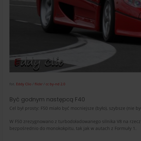
fot.
Eddy Clio
/
flickr
/
cc by-nd 2.0
Być godnym następcą F40
Cel był prosty: F50 miało być mocniejsze (było), szybsze (nie b
W F50 zrezygnowano z turbodoładowanego silnika V8 na rzec
bezpośrednio do monokokpitu, tak jak w autach z Formuły 1.