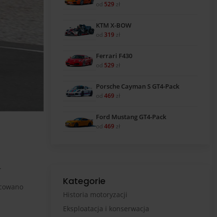
od
529
zł
KTM X-BOW
od
319
zł
Ferrari F430
od
529
zł
Porsche Cayman S GT4-Pack
od
469
zł
Ford Mustang GT4-Pack
od
469
zł
.
Kategorie
ocowano
Historia motoryzacji
Eksploatacja i konserwacja