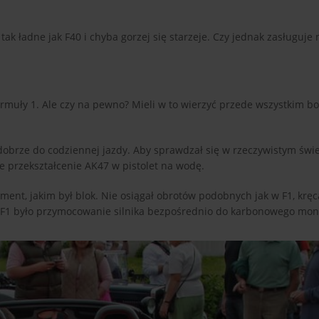
tak ładne jak F40 i chyba gorzej się starzeje. Czy jednak zasługuje 
Formuły 1. Ale czy na pewno? Mieli w to wierzyć przede wszystkim bog
 dobrze do codziennej jazdy. Aby sprawdzał się w rzeczywistym świec
 przekształcenie AK47 w pistolet na wodę.
ement, jakim był blok. Nie osiągał obrotów podobnych jak w F1, kręc
F1 było przymocowanie silnika bezpośrednio do karbonowego mon