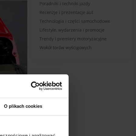
Poradniki i techniki jazdy
Recenzje i prezentacje aut
Technologia i części samochodowe
Lifestyle, wydarzenia i promocje
Trendy i premiery motoryzacyjne
Wokół torów wyścigowych
O plikach cookies
ołecznościowe i analizować