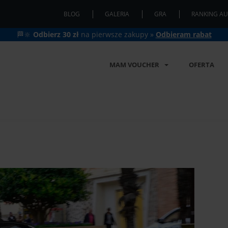
BLOG
GALERIA
GRA
RANKING AU
🏁🔆
Odbierz 30 zł
na pierwsze zakupy »
Odbieram rabat
MAM VOUCHER
OFERTA