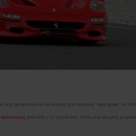
yło, a przynajmniej nie na prostej) oraz bardziej “wyścigowe” niż F40
z
wolnossącej
jednostki z 12 cylindrami. Silnik oraz skrzynię przym