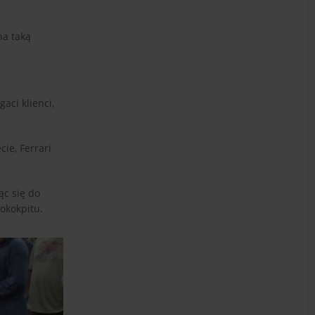
na taką
aci klienci,
ie, Ferrari
ąc się do
okokpitu.