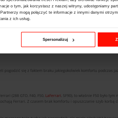
ormacje o tym, jak korzystasz z naszej witryny, udostępniamy p
Partnerzy mogą połączyć te informacje z innymi danymi otrzym
nia z ich usług.
Spersonalizuj
Z
sieli pogodzić się z faktem braku jakiegokolwiek komfortu podczas ja
errari (288 GTO, F40, F50,
LaFerrari
, SF90), to właśnie F50 było tym 
 kochają Ferrari. Z czasem brak komfortu i opuszczanie szyb korbą c