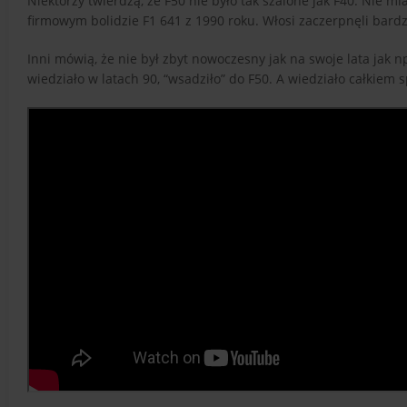
Niektórzy twierdzą, że F50 nie było tak szalone jak F40. Nie m
firmowym bolidzie F1 641 z 1990 roku. Włosi zaczerpnęli bar
Inni mówią, że nie był zbyt nowoczesny jak na swoje lata jak n
wiedziało w latach 90, “wsadziło” do F50. A wiedziało całkiem 