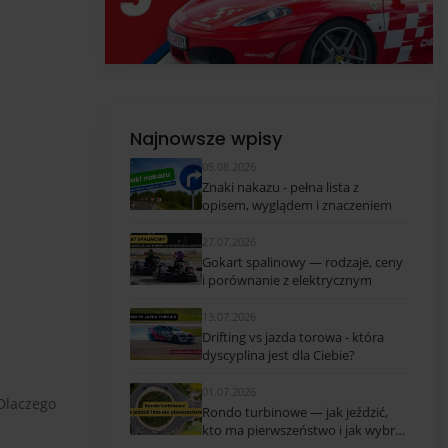
Najnowsze wpisy
05.08.2026
Znaki nakazu - pełna lista z
opisem, wyglądem i znaczeniem
27.07.2026
Gokart spalinowy — rodzaje, ceny
i porównanie z elektrycznym
13.07.2026
Drifting vs jazda torowa - która
dyscyplina jest dla Ciebie?
01.07.2026
 Dlaczego
Rondo turbinowe — jak jeździć,
kto ma pierwszeństwo i jak wybrać