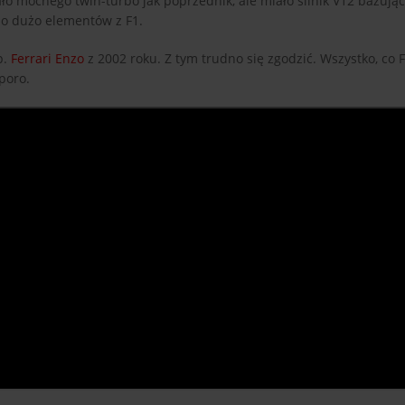
iało mocnego twin-turbo jak poprzednik, ale miało silnik V12 bazują
dzo dużo elementów z F1.
p.
Ferrari Enzo
z 2002 roku. Z tym trudno się zgodzić. Wszystko, co F
sporo.