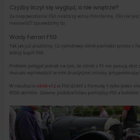
Czyżby liczył się wygląd, a nie wnętrze?
Za niepowodzenie F50 niektórzy winią Pininfarinę. F50 nie jest 
nienawiść? Sprawdzimy to.
Wady Ferrari F50
Tak jak już pisaliśmy, 12-cylindrowy silnik pochodzi prosto z 
którzy kupili F50.
Problem polegał jednak na tym, że silniki z F1 nie pasują zbyt
musiało wprowadzić w nim drastyczne zmiany, przypominające
W rezultacie
silnik v12
w F50 dzielił z Formułą 1 tylko jeden el
8500 obr/min. Główne podobieństwo pomiędzy F50 a bolidem 