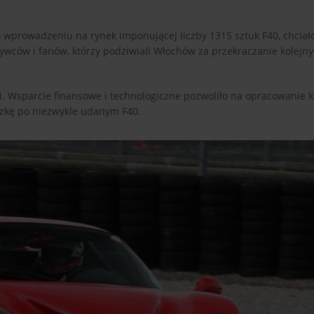
o wprowadzeniu na rynek imponującej liczby 1315 sztuk F40, chciał
ywców i fanów, którzy podziwiali Włochów za przekraczanie kolejny
ci. Wsparcie finansowe i technologiczne pozwoliło na opracowanie 
czkę po niezwykle udanym F40.