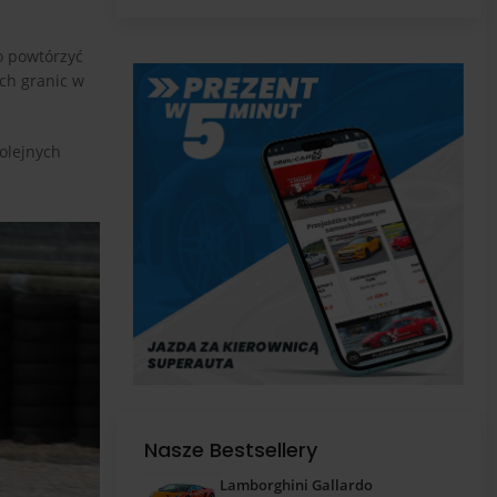
pas
o powtórzyć
ch granic w
kolejnych
Nasze Bestsellery
Lamborghini Gallardo