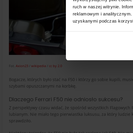
ruch w naszej witrynie. Inf
reklamowym i analitycznym. 
uzyskanymi podczas korzysta
Fot.
Axion23
/
wikipedia
/
cc by 2.0
Bogacze, których było stać na F50 i którzy go sobie kupili, mu
szybami opuszczanymi na korbkę.
Dlaczego Ferrari F50 nie odniosło sukcesu?
Z perspektywy czasu widać, że spośród wszystkich Flagowych F
lubianym. Nie miało tego pierwiastka luksusu, za który ludzie
sprawdziło.