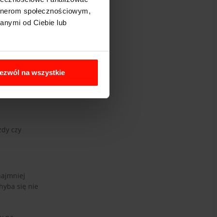
artnerom społecznościowym,
anymi od Ciebie lub
ezwól na wszystkie
zdy czy
najmniej
hyba się nie