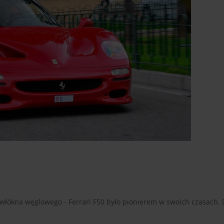
z włókna węglowego - Ferrari F50 było pionierem w swoich czasach.