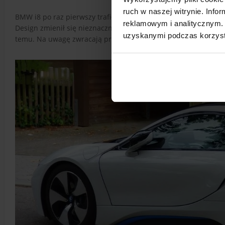
ruch w naszej witrynie. Inf
BMW i8 po raz pierwszy trafiło do sprzedaży w 2014 roku. W 2
reklamowym i analitycznym. 
Design zmienił się nieznacznie, aczkolwiek auto nadal wyglą
uzyskanymi podczas korzysta
temu. Na uwagę zwracają przede wszystkim uchylane do góry 