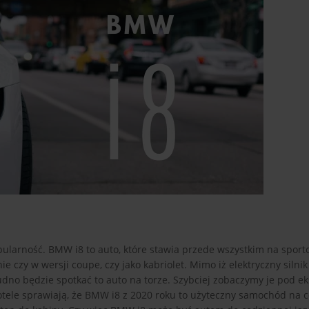
arność. BMW i8 to auto, które stawia przede wszystkim na sport
 czy w wersji coupe, czy jako kabriolet. Mimo iż elektryczny silni
rudno będzie spotkać to auto na torze. Szybciej zobaczymy je pod e
otele sprawiają, że BMW i8 z 2020 roku to użyteczny samochód na c