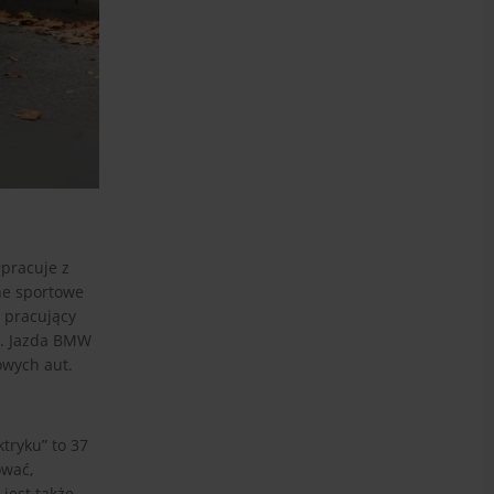
łpracuje z
nne sportowe
o pracujący
ło. Jazda BMW
owych aut.
tryku” to 37
ować,
jest także