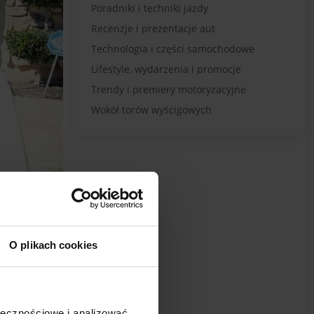
Poradniki i techniki jazdy
Recenzje i prezentacje aut
Technologia i części samochodowe
Lifestyle, wydarzenia i promocje
Trendy i premiery motoryzacyjne
Wokół torów wyścigowych
O plikach cookies
ołecznościowe i analizować