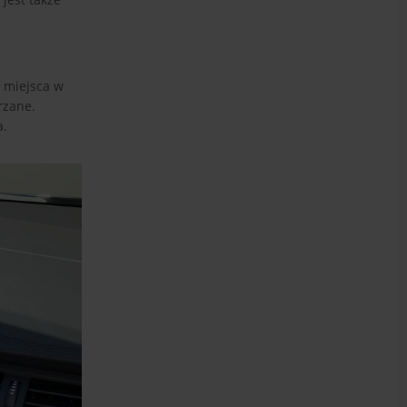
y miejsca w
rzane.
a.