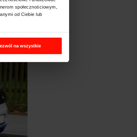
artnerom społecznościowym,
ym zasięgu.
anymi od Ciebie lub
edwie rok
ezwól na wszystkie