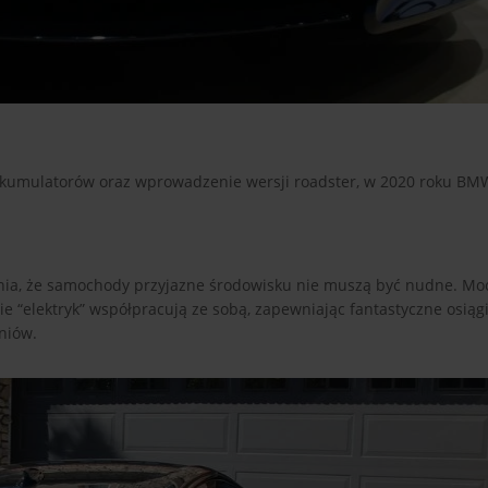
 akumulatorów oraz wprowadzenie wersji roadster, w 2020 roku BM
dnia, że samochody przyjazne środowisku nie muszą być nudne. Mo
“elektryk” współpracują ze sobą, zapewniając fantastyczne osiągi.
niów.