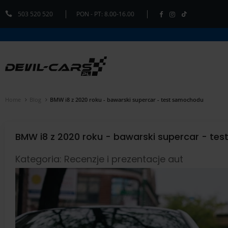
503 520 520
PON - PT: 8.00-16.00
Home
Blog
BMW i8 z 2020 roku - bawarski supercar - test samochodu
BMW i8 z 2020 roku - bawarski supercar - te
Kategoria: Recenzje i prezentacje aut