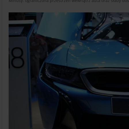
Minusy: ograniczona przestrzeń wewnątrz auta oraz słaby do