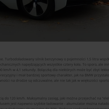
zne. Turbodoładowany silnik benzynowy o pojemności 1,5 litra wspó
echanicznych napędzających wszystkie cztery koła. To sporo, ale i
00 km/h w 4,1 sekundy. Bolączką dla niektórych może być zbyt lekk
 precyzyjny i miał bardziej sportowy charakter, jak na BMW przysta
wności na drodze są odczuwalne, ale nie tak jak w większości sport
cią do 120 km/h. Maksymalny zasięg, jaki można przejechać na “elek
 Plusem jest napewno szybkie ładowanie - akumulator można naład
ziny naładujemy akumulator do 80%. Podczas jazdy wykorzystywana 