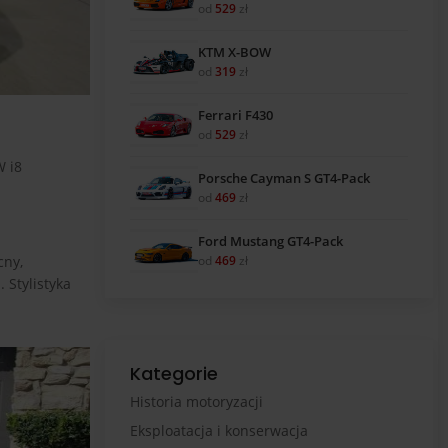
od
529
zł
KTM X-BOW
od
319
zł
Ferrari F430
od
529
zł
W i8
Porsche Cayman S GT4-Pack
od
469
zł
Ford Mustang GT4-Pack
od
469
zł
cny,
 Stylistyka
Kategorie
Historia motoryzacji
Eksploatacja i konserwacja