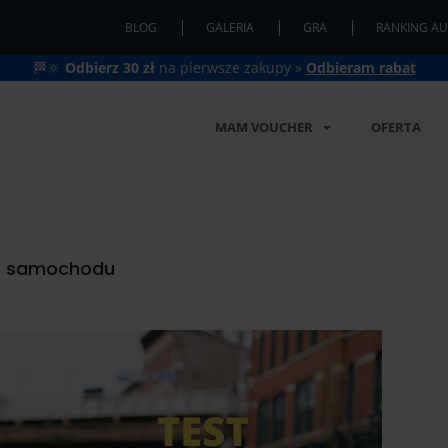
BLOG
GALERIA
GRA
RANKING AU
🏁🔆
Odbierz 30 zł
na pierwsze zakupy »
Odbieram rabat
MAM VOUCHER
OFERTA
st samochodu