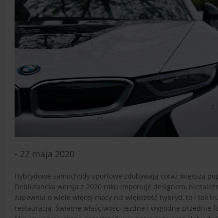
- 22 maja 2020
Hybrydowe samochody sportowe zdobywają coraz większą popul
Debiutancka wersja z 2020 roku imponuje designem, niezależnie
zapewnia o wiele więcej mocy niż większość hybryd, to i tak t
restauracją. Świetne właściwości jezdne i wygodne przednie f