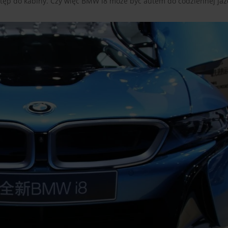
stęp do kabiny. Czy więc BMW i8 może być autem do codziennej jaz