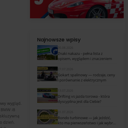
Najnowsze wpisy
05.08.2026
Znaki nakazu - pełna lista z
opisem, wyglądem i znaczeniem
27.07.2026
Gokart spalinowy — rodzaje, ceny
i porównanie z elektrycznym
13.07.2026
Drifting vs jazda torowa - która
dyscyplina jest dla Ciebie?
owy wygląd.
k BMW i8
01.07.2026
kskluzywną
Rondo turbinowe — jak jeździć,
o dzień.
kto ma pierwszeństwo i jak wybrać