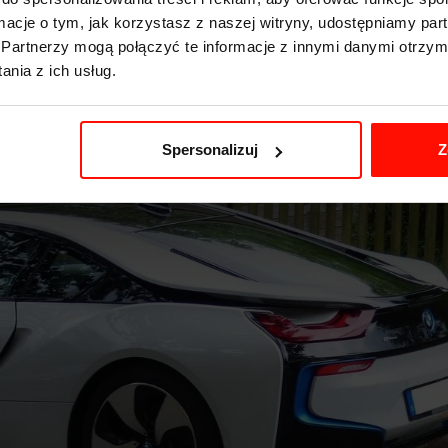
ormacje o tym, jak korzystasz z naszej witryny, udostępniamy p
018 otrzymało natomiast mocniejszy silnik elektryczny o zwiększon
Partnerzy mogą połączyć te informacje z innymi danymi otrzym
da równie nowocześnie co Honda NSX i Audi R8 zaprezentowane zal
nia z ich usług.
drzwi.
Spersonalizuj
Z