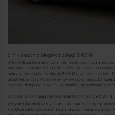
Silnik, skrzynia biegów i osiągi BMW i8
W BMW i8 zastosowano trzy silniki - spalinowy i dwa elektryc
bateriami o pojemności 11,6 kWh, oferując łącznie 369 koni m
hybrydy oferują jeszcze więcej. BMW i8 przyspiesza od 0 do 1
układ kierowniczy. Wolelibyśmy, by był sztywniejszy, bardziej
i8 jest bardziej cywilizowana, niż mogłoby się wydawać. Nieró
Spalanie i zasięg silnika elektrycznego BMW i8
W trybie tylko elektrycznym auto może poruszać się z prędkoś
km. Może się to wydawać niewiele, lecz do miasta wystarczy.
podłączając się do zwykłego gniazdka elektrycznego. W 2 god