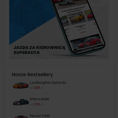
Nasze Bestsellery
Lamborghini Gallardo
od
529
zł
KTM X-BOW
od
319
zł
Ferrari F430