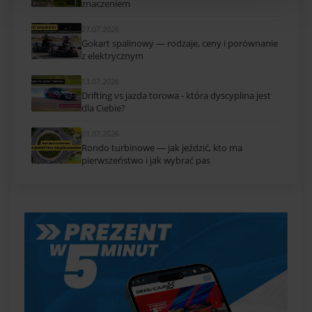
znaczeniem
27.07.2026
Gokart spalinowy — rodzaje, ceny i porównanie
z elektrycznym
13.07.2026
Drifting vs jazda torowa - która dyscyplina jest
dla Ciebie?
01.07.2026
Rondo turbinowe — jak jeździć, kto ma
pierwszeństwo i jak wybrać pas