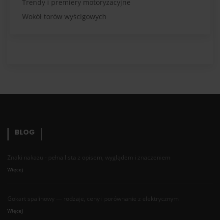
Trendy i premiery motoryzacyjne
Wokół torów wyścigowych
BLOG
Znaki nakazu - pełna lista z opisem, wyglądem i znaczeniem
Więcej
Gokart spalinowy — rodzaje, ceny i porównanie z elektrycznym
Więcej