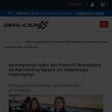
KONTAKT
0
🏁🔆
Odbierz 30 zł
na pierwsze zakupy »
Odbieram rabat
Togg
navi
Home
Blog
Motoryzacja tylko dla Panów? Blondynka za kierownicą lepsza
od niejednego mężczyzny!
Motoryzacja tylko dla Panów? Blondynka
za kierownicą lepsza od niejednego
mężczyzny!
Kategoria: Lifestyle, wydarzenia i
promocje