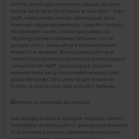
Od 1992 w wyścigach Formuły nie pojawiła się żadna
kobieta. Aż do teraz! Po 22 latach, w lipcu 2014 r. Susie
Wolff zadebiutowała podczas odbywającego się w
Niemczech oficjalnego weekendu Grand Prix Formuły 1.
Po zakończeniu sezonu została awansowana na
oficjalnego kierowcę testowego Williamsa i już na
początku 2015 r. wzięła udział w przedsezonowych
testach F1 w Hiszpanii. Mimo pojawiających się w
mediach nieprzychylnych komentarzy, umniejszających
umiejętnościom Wolff i przypisujących jej sukces
wpływom męża, zaś ją samą przedstawiających jako
‘głupią blondynkę”, kibicujemy tej pani w karierze i
liczymy, że jeszcze utrze nosa wszystkim hejterom.
Poza Brytyjką o udział w wyścigach starały się również
inne kobiety. W kwietniu 2014 r. podczas jazd testowych
F1 za kierownicą Saubera zadebiutowała Szwajcarka
Simona de Silvestro. Niestety nie udało jej się