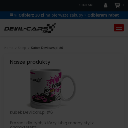
KONTAKT
0
🏁🔆
Odbierz 30 zł
na pierwsze zakupy »
Odbieram rabat
Togg
navi
Home
Sklep
Kubek Devilcars.pl #6
Nasze produkty
Kubek Devilcars.pl #6
Prezent dla tych, którzy lubią mocny styl z
charakterem!