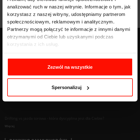
analizować ruch w naszej witrynie. Informacje o tym, jak
korzystasz z naszej witryny, udostępniamy partnerom
społecznościowym, reklamowym i analitycznym.
Partnerzy mogą połączyć te informacje z innymi danymi
otrzymanymi od Ciebie lub uzyskanymi podczas
korzystania z ich usług.
BLOG
Znaki nakazu - pełna lista z opisem, wyglądem i znaczeniem
Zezwól na wszystkie
Więcej
Spersonalizuj
Gokart spalinowy — rodzaje, ceny i porównanie z elektrycznym
Więcej
Drifting vs jazda torowa - która dyscyplina jest dla Ciebie?
Więcej