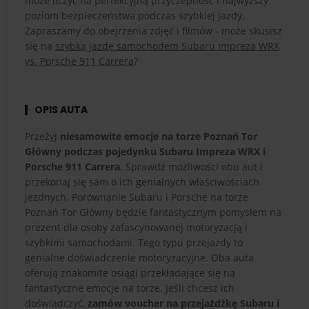
może liczyć na perfekcyjną przyczepność i najwyższy
poziom bezpieczeństwa podczas szybkiej jazdy.
Zapraszamy do obejrzenia zdjęć i filmów - może skusisz
się na
szybką jazdę samochodem Subaru Impreza WRX
vs. Porsche 911 Carrera
?
OPIS AUTA
Przeżyj
niesamowite emocje na torze Poznań Tor
Główny podczas pojedynku Subaru Impreza WRX i
Porsche 911 Carrera
. Sprawdź możliwości obu aut i
przekonaj się sam o ich genialnych właściwościach
jezdnych. Porównanie Subaru i Porsche na torze
Poznań Tor Główny będzie fantastycznym pomysłem na
prezent dla osoby zafascynowanej motoryzacją i
szybkimi samochodami. Tego typu przejazdy to
genialne doświadczenie motoryzacyjne. Oba auta
oferują znakomite osiągi przekładające się na
fantastyczne emocje na torze. Jeśli chcesz ich
doświadczyć,
zamów voucher na przejażdżkę Subaru i