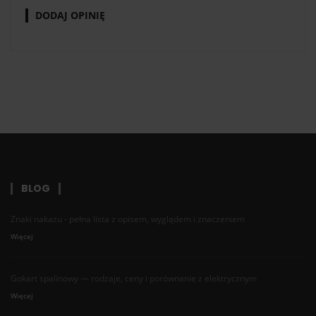
DODAJ OPINIĘ
BLOG
Znaki nakazu - pełna lista z opisem, wyglądem i znaczeniem
Więcej
Gokart spalinowy — rodzaje, ceny i porównanie z elektrycznym
Więcej