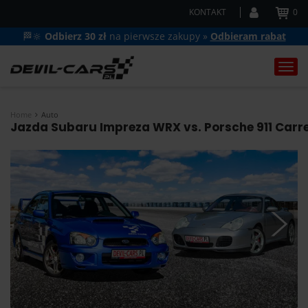
KONTAKT
0
🏁🔆
Odbierz 30 zł
na pierwsze zakupy »
Odbieram rabat
Togg
navi
Home
Auto
Jazda Subaru Impreza WRX vs. Porsche 911 Carre