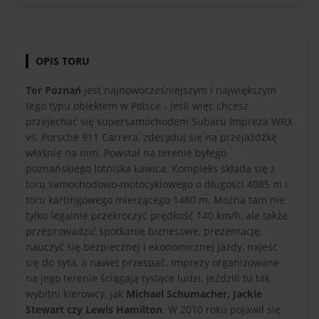
OPIS TORU
Tor Poznań
jest najnowocześniejszym i największym
tego typu obiektem w Polsce - jeśli więc chcesz
przejechać się supersamochodem Subaru Impreza WRX
vs. Porsche 911 Carrera, zdecyduj się na przejażdżkę
właśnie na nim. Powstał na terenie byłego
poznańskiego lotniska Ławica. Kompleks składa się z
toru samochodowo-motocyklowego o długości 4085 m i
toru kartingowego mierzącego 1480 m. Można tam nie
tylko legalnie przekroczyć prędkość 140 km/h, ale także
przeprowadzić spotkanie biznesowe, prezentację,
nauczyć się bezpiecznej i ekonomicznej jazdy, najeść
się do syta, a nawet przespać. Imprezy organizowane
na jego terenie ściągają tysiące ludzi. Jeździli tu tak
wybitni kierowcy, jak
Michael Schumacher, Jackie
Stewart czy Lewis Hamilton
. W 2010 roku pojawił się