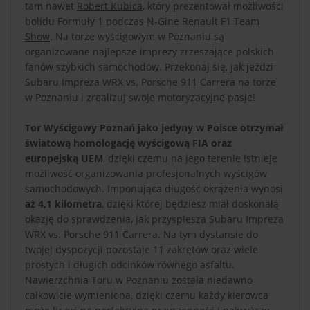
tam nawet
Robert Kubica
, który prezentował możliwości
bolidu Formuły 1 podczas
N-Gine Renault F1 Team
Show
. Na torze wyścigowym w Poznaniu są
organizowane najlepsze imprezy zrzeszające polskich
fanów szybkich samochodów. Przekonaj się, jak jeździ
Subaru Impreza WRX vs. Porsche 911 Carrera na torze
w Poznaniu i zrealizuj swoje motoryzacyjne pasje!
Tor Wyścigowy Poznań jako jedyny w Polsce otrzymał
światową homologację wyścigową FIA oraz
europejską UEM
, dzięki czemu na jego terenie istnieje
możliwość organizowania profesjonalnych wyścigów
samochodowych. Imponująca długość okrążenia wynosi
aż 4,1 kilometra
, dzięki której będziesz miał doskonałą
okazję do sprawdzenia, jak przyspiesza Subaru Impreza
WRX vs. Porsche 911 Carrera. Na tym dystansie do
twojej dyspozycji pozostaje 11 zakrętów oraz wiele
prostych i długich odcinków równego asfaltu.
Nawierzchnia Toru w Poznaniu została niedawno
całkowicie wymieniona, dzięki czemu każdy kierowca