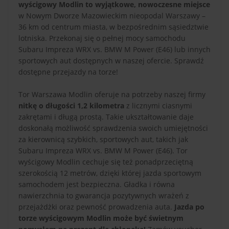
wyścigowy Modlin to wyjątkowe, nowoczesne miejsce
w Nowym Dworze Mazowieckim nieopodal Warszawy –
36 km od centrum miasta, w bezpośrednim sąsiedztwie
lotniska. Przekonaj się o pełnej mocy samochodu
Subaru Impreza WRX vs. BMW M Power (E46) lub innych
sportowych aut dostępnych w naszej ofercie. Sprawdź
dostępne przejazdy na torze!
Tor Warszawa Modlin oferuje na potrzeby naszej firmy
nitkę o długości 1,2 kilometra
z licznymi ciasnymi
zakrętami i długą prostą. Takie ukształtowanie daje
doskonałą możliwość sprawdzenia swoich umiejętności
za kierownicą szybkich, sportowych aut, takich jak
Subaru Impreza WRX vs. BMW M Power (E46). Tor
wyścigowy Modlin cechuje się też ponadprzeciętną
szerokością 12 metrów, dzięki której jazda sportowym
samochodem jest bezpieczna. Gładka i równa
nawierzchnia to gwarancja pozytywnych wrażeń z
przejażdżki oraz pewność prowadzenia auta.
Jazda po
torze wyścigowym Modlin może być świetnym