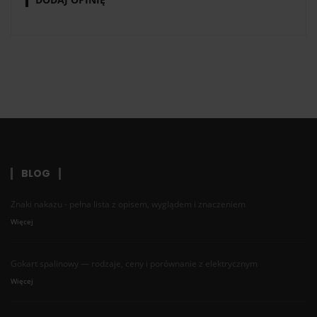
BLOG
Znaki nakazu - pełna lista z opisem, wyglądem i znaczeniem
Więcej
Gokart spalinowy — rodzaje, ceny i porównanie z elektrycznym
Więcej