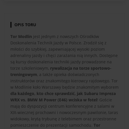
OPIS TORU
Tor Modlin
jest jednym z nowszych Ośrodków
Doskonalenia Technik Jazdy w Polsce. Zrodził się z
miłości do szybkiej, zapewniającej wysoki poziom
adrenaliny jazdy i chęci zarażania nią innych. Dostępne
są kursy doskonalenia techniki jazdy prowadzone na
torze szkoleniowym,
rywalizacja na torze sportowo-
treningowym
, a także opieka doświadczonych
instruktorów oraz znakomitego kierowcy rajdowego. Tor
w Modlinie koło Warszawy będzie znakomitym wyborem
dla każdego, kto chce sprawdzić, jak Subaru Impreza
WRX vs. BMW M Power (E46) wciska w fotel
! Goście
mają do dyspozycji centrum konferencyjne z salami w
XIX-wiecznej prochowni i nowoczesnym pawilonie, taras
widokowy, krytą trybunę z telebimem oraz przestronne
pomieszczenie do prezentacji samochodu.
Tor