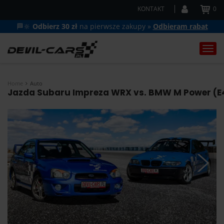
KONTAKT
0
🏁🔆
Odbierz 30 zł
na pierwsze zakupy »
Odbieram rabat
Togg
navi
Home
Auto
Jazda Subaru Impreza WRX vs. BMW M Power (E46