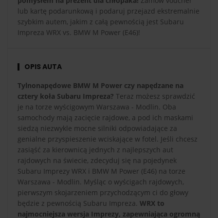
pomysłem na prezent dla chłopaka!
Zamów voucher
lub kartę podarunkową i podaruj przejazd ekstremalnie
szybkim autem, jakim z całą pewnością jest Subaru
Impreza WRX vs. BMW M Power (E46)!
OPIS AUTA
Tylnonapędowe BMW M Power czy napędzane na
cztery koła Subaru Impreza?
Teraz możesz sprawdzić
je na torze wyścigowym Warszawa - Modlin. Oba
samochody mają zacięcie rajdowe, a pod ich maskami
siedzą niezwykle mocne silniki odpowiadające za
genialne przyspieszenie wciskające w fotel. Jeśli chcesz
zasiąść za kierownicą jednych z najlepszych aut
rajdowych na świecie, zdecyduj się na pojedynek
Subaru Imprezy WRX i BMW M Power (E46) na torze
Warszawa - Modlin. Myśląc o wyścigach rajdowych,
pierwszym skojarzeniem przychodzącym ci do głowy
będzie z pewnością Subaru Impreza.
WRX to
najmocniejsza wersja Imprezy, zapewniająca ogromną