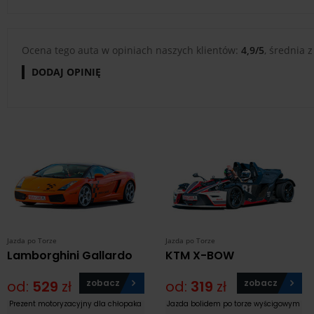
Ocena tego auta w opiniach naszych klientów:
4,9/5
, średnia z
DODAJ OPINIĘ
Jazda po Torze
Jazda po Torze
Lamborghini Gallardo
KTM X-BOW
od:
529
zł
zobacz
od:
319
zł
zobacz
Prezent motoryzacyjny dla chłopaka
Jazda bolidem po torze wyścigowym