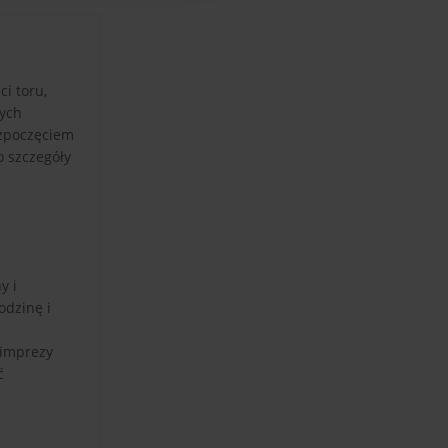
i toru,
nych
ozpoczęciem
o szczegóły
y i
odzinę i
 imprezy
ć