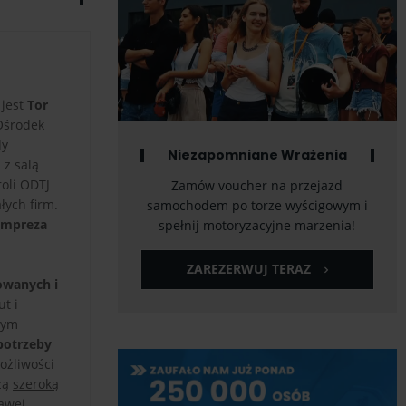
 jest
Tor
 Ośrodek
dy
Niezapomniane Wrażenia
 z salą
oli ODTJ
Zamów voucher na przejazd
łych firm.
samochodem po torze wyścigowym i
 Impreza
spełnij motoryzacyjne marzenia!
ZAREZERWUJ TERAZ
owanych i
t i
zym
potrzeby
ożliwości
zą
szeroką
awej