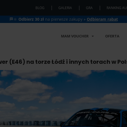
BLOG
GALERIA
GRA
RANKING AU
🏁🔆
Odbierz 30 zł
na pierwsze zakupy »
Odbieram rabat
MAM VOUCHER
OFERTA
 (E46) na torze Łódź i innych torach w Po