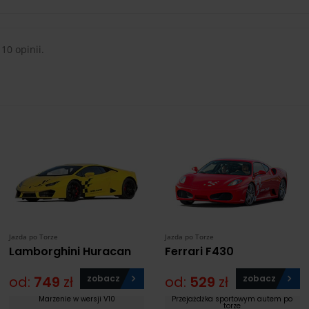
 10 opinii.
Jazda po Torze
Jazda po Torze
Lamborghini Huracan
Ferrari F430
od:
749
zł
zobacz
od:
529
zł
zobacz
Marzenie w wersji V10
Przejażdżka sportowym autem po
torze