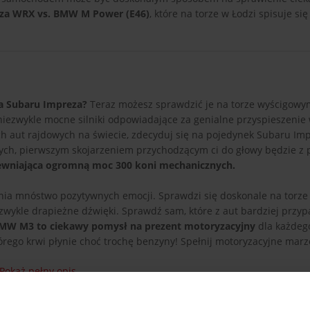
eza WRX vs. BMW M Power (E46)
, które na torze w Łodzi spisuje się
a Subaru Impreza?
Teraz możesz sprawdzić je na torze wyścigowy
iezwykle mocne silniki odpowiadające za genialne przyspieszenie 
zych aut rajdowych na świecie, zdecyduj się na pojedynek Subaru Im
ych, pierwszym skojarzeniem przychodzącym ci do głowy będzie z
pewniająca ogromną moc 300 koni mechanicznych.
nia mnóstwo pozytywnych emocji. Sprawdzi się doskonale na torz
ezwykle drapieżne dźwięki. Sprawdź sam, które z aut bardziej przyp
BMW M3 to ciekawy pomysł na prezent motoryzacyjny
dla każdeg
tórego krwi płynie choć trochę benzyny! Spełnij motoryzacyjne marz
Pokaż pełny opis