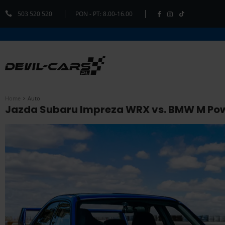
503 520 520
PON - PT: 8.00-16.00
Home
Auto
Jazda Subaru Impreza WRX vs. BMW M Power