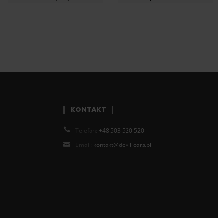
KONTAKT
Telefon:
+48 503 520 520
Email:
kontakt@devil-cars.pl