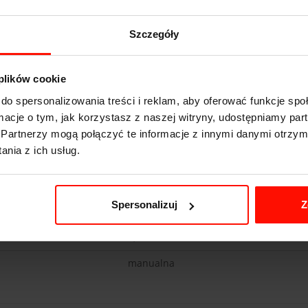
Szczegóły
 plików cookie
)
Subaru Impreza WRX
do spersonalizowania treści i reklam, aby oferować funkcje sp
5.9
s do 100 km/h
ormacje o tym, jak korzystasz z naszej witryny, udostępniamy p
Partnerzy mogą połączyć te informacje z innymi danymi otrzym
230
km/h
nia z ich usług.
224
KM
1485
kg
Spersonalizuj
Z
4x4
2,5 l
manualna