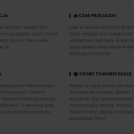
CJA
CZAS PRZEJAZDU
ać voucher, wybierz tor i
Czas przejazdu zależy od długośc
rmin przejazdu. Jeżeli chcesz
liczby okrążeń oraz indywidual
auto, musisz mieć ważne
umiejętności kierowcy. Przed r
at. B.
jazdy opiekun auta omówi krótk
dotyczące przejazdu.
A
OSOBY TOWARZYSZĄCE
wystąpienia niekorzystnych
Wstęp na nasze eventy jest woln
osferycznych, istotnie
darmowy dla każdego. Zabierz r
h bezpieczeństwu przejazdu,
przyjaciół, aby razem przeżywać
ponować ci wymianę auta,
motoryzacyjne emocje. Podczas
nu lub godziny przejazdu.
możecie robić zdjęcia i nagrywa
pamiątkowe filmy!