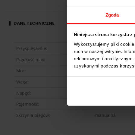
Zgoda
DANE TECHNICZNE
Niniejsza strona korzysta z
BMW M Power (E46
Wykorzystujemy pliki cookie 
Przyspieszenie:
4.6
s do 100 km/h
ruch w naszej witrynie. Inf
reklamowym i analitycznym. 
Prędkość max:
270
km/h
uzyskanymi podczas korzysta
Moc:
342
KM
Waga:
1505
kg
Napęd:
tył
Pojemność:
3.2 l
Skrzynia biegów:
manualna