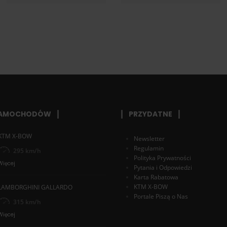
SAMOCHODÓW
PRZYDATNE
KTM X-BOW
Newsletter
Regulamin
295 km/h
Polityka Prywatności
Więcej
Pytania i Odpowiedzi
Karta Rabatowa
KTM X-BOW
LAMBORGHINI GALLARDO
Portale Piszą o Nas
315 km/h
Więcej