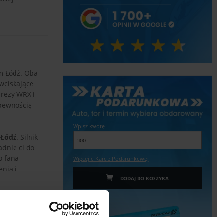
m Łódź. Oba
wciskające
prezy WRX i
 pewnością
Wpisz kwotę
e
Łódź
. Silnik
adnie ci do
o fana
Więcej o Karcie Podarunkowej
enia i
DODAJ DO KOSZYKA