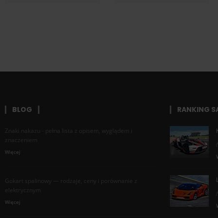
BLOG
RANKING 
Znaki nakazu - pełna lista z opisem, wyglądem i
znaczeniem
Więcej
Gokart spalinowy — rodzaje, ceny i porównanie z
elektrycznym
Więcej