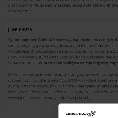
niespodzianki.
Polecamy w szczególności auto Subaru Impr
fantastycznie!
OPIS AUTA
Tylnonapędowe BMW M Power czy napędzane na cztery koł
samochody mają zacięcie rajdowe, a pod ich maskami siedzą n
w fotel. Jeśli chcesz zasiąść za kierownicą jednych z najleps
BMW M Power (E46) na torze Łódź. Myśląc o wyścigach rajdow
Subaru Impreza.
WRX to najmocniejsza wersja Imprezy, za
M3 to niesamowicie zwinne auto, którego prowadzenie zapew
o pojemności 3,2 litra osiąga moc 370 KM i wydaje z siebie ni
gustu! Jesteśmy prawie pewni, że oba!
Pojedynek Imprezy i 
wyścigów rajdowych i nie tylko! Ucieszy się z niego każdy, w k
wywołaj uśmiech na twarzy najbliższej ci osoby!