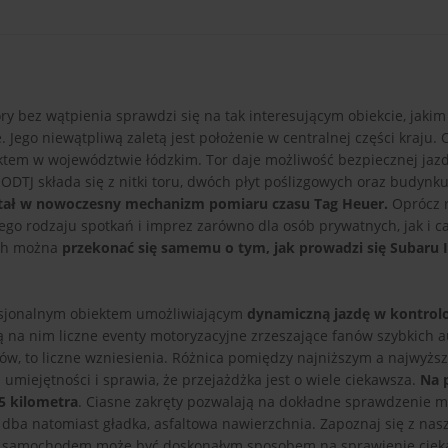
 bez wątpienia sprawdzi się na tak interesującym obiekcie, jakim
 Jego niewątpliwą zaletą jest położenie w centralnej części kraju.
ektem w województwie łódzkim. Tor daje możliwość bezpiecznej jaz
TJ składa się z nitki toru, dwóch płyt poślizgowych oraz budynku
tał w nowoczesny mechanizm pomiaru czasu Tag Heuer.
Oprócz r
iego rodzaju spotkań i imprez zarówno dla osób prywatnych, jak i ca
ych można
przekonać się samemu o tym, jak prowadzi się Subaru
esjonalnym obiektem umożliwiającym
dynamiczną jazdę w kontrol
 na nim liczne eventy motoryzacyjne zrzeszające fanów szybkich au
orów, to liczne wzniesienia. Różnica pomiędzy najniższym a najwyżs
umiejętności i sprawia, że przejażdżka jest o wiele ciekawsza.
Na 
05 kilometra
. Ciasne zakręty pozwalają na dokładne sprawdzenie m
dba natomiast gładka, asfaltowa nawierzchnia. Zapoznaj się z nas
żka samochodem może być doskonałym sposobem na sprawienie ciek