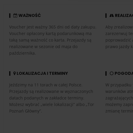
WAŻNOŚĆ
REALIZA
Voucher jest ważny 365 dni od daty zakupu.
Aby zrealizow
Voucher opłacony kartą podarunkową ma
zarezerwuj te
taką samą ważność co karta. Przejazdy są
poprowadzić 
realizowane w sezonie od maja do
prawo jazdy k
października.
LOKALIZACJA I TERMINY
POGOD
Jeździmy na 11 torach w całej Polsce.
W przypadku 
Przejazdy są realizowane w wyznaczonych
warunków atm
datach podanych w zakładce terminy.
zagrażającyc
Możesz wybrać „wiele lokalizacji” albo „Tor
możemy zapro
Poznań Główny”.
zmianę termi