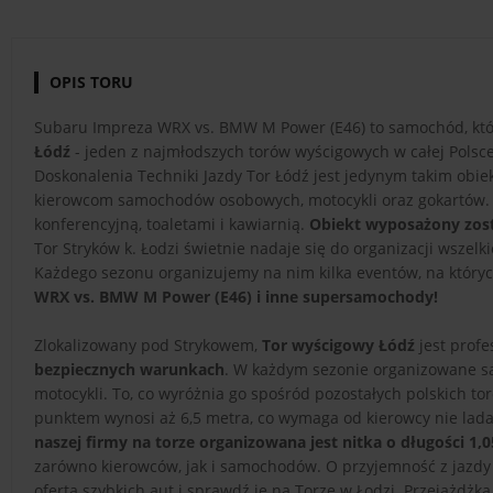
OPIS TORU
Subaru Impreza WRX vs. BMW M Power (E46) to samochód, który
Łódź
- jeden z najmłodszych torów wyścigowych w całej Polsce.
Doskonalenia Techniki Jazdy Tor Łódź jest jedynym takim obi
kierowcom samochodów osobowych, motocykli oraz gokartów. OD
konferencyjną, toaletami i kawiarnią.
Obiekt wyposażony zos
Tor Stryków k. Łodzi świetnie nadaje się do organizacji wszelk
Każdego sezonu organizujemy na nim kilka eventów, na któr
WRX vs. BMW M Power (E46) i inne supersamochody!
Zlokalizowany pod Strykowem,
Tor wyścigowy Łódź
jest prof
bezpiecznych warunkach
. W każdym sezonie organizowane są
motocykli. To, co wyróżnia go spośród pozostałych polskich t
punktem wynosi aż 6,5 metra, co wymaga od kierowcy nie lada 
naszej firmy na torze organizowana jest nitka o długości 1,
zarówno kierowców, jak i samochodów. O przyjemność z jazdy 
ofertą
szybkich aut i sprawdź je na Torze w Łodzi. Przejażd