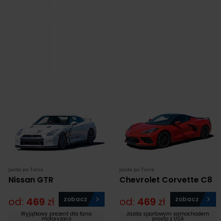
Jazda po Torze
Jazda po Torze
Nissan GTR
Chevrolet Corvette C8
od:
469
zł
zobacz
od:
469
zł
zobacz
Wyjątkowy prezent dla fana
Jazda sportowym samochodem
motoryzacji
prosto z USA