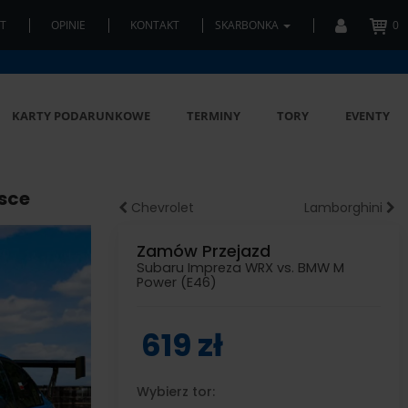
T
OPINIE
KONTAKT
SKARBONKA
0
KARTY PODARUNKOWE
TERMINY
TORY
EVENTY
lsce
Chevrolet
Lamborghini
Zamów Przejazd
Subaru Impreza WRX vs. BMW M
Power (E46)
619 zł
Wybierz tor: