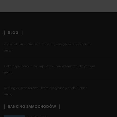
BLOG
Znaki nakazu - pełna lista z opisem, wyglądem i znaczeniem
Więcej
Gokart spalinowy — rodzaje, ceny i porównanie z elektrycznym
Więcej
Drifting vs jazda torowa - która dyscyplina jest dla Ciebie?
Więcej
RANKING SAMOCHODÓW