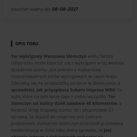
Voucher ważny do:
08-08-2027
OPIS TORU
Tor wyścigowy Warszawa Słomczyn
wielu fanom
rallycrossu może kojarzyć się z wyścigami w tej właśnie
dziedzinie sportu. Jest jednym z najbardziej
rozpoznawalnych torów wyścigowych w całym kraju.
Zdecyduj się na przejażdżkę po torze w Słomczynie, a
sprawdzisz, jak przyspiesza Subaru Impreza WRX
! To
auto, które na tym torze daje z siebie wszystko.
Tor
Słomczyn od stolicy dzieli zaledwie 40 kilometrów
, a
bliskość drogi krajowej numer 50 i ekspresówki S7
sprawia, że dojazd do niego nie jest żadnym
problemem. Autodrom Słomczyn przeszedł gruntowną
modernizację w 2016 roku, która sprawiła, że
jest
obecnie jednym z ciekawszych wyborów na