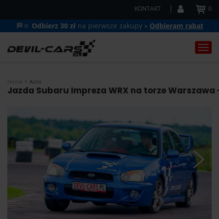
KONTAKT
0
🏁🔆
Odbierz 30 zł
na pierwsze zakupy »
Odbieram rabat
Togg
navi
Home
Auto
Jazda Subaru Impreza WRX na torze Warszawa - 