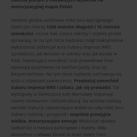
motoryzacyjnej mapie Polski
.
Idealnie gładka, asfaltowa nitka toru wyścigowego
Słomczyn mierzy
1200 metrów długości i 16 metrów
szerokości
. Liczne łuki, ciasne zakręty i szybkie proste
sprawiają, że na tym torze będziesz mógł maksymalnie
wykorzystać potencjał auta Subaru Impreza WRX.
Sprawdzisz, jak wchodzi w zakręty oraz jak wciska w
fotel. Imponująca szerokość oraz prawidłowe linie
wpływają pozytywnie na komfort jazdy, oraz jej
bezpieczeństwo. Na tym torze najlepiej zachowują się
auta o sztywnym zawieszeniu.
Przetestuj samochód
Subaru Impreza WRX i zobacz, jak się prowadzi.
Tor
wyścigowy w Słomczynie koło Warszawy imponuje
swoim rozmiarem i infrastrukturą. Na widzów czekają
wysokie trybuny zapewniające widok na całą nitkę toru.
Zabierz rodzinę i przyjaciół i
wspólnie przeżyjcie
wielkie, motoryzacyjne emocje
! Właściciel obiektu
zadbał też o miejsca parkingowe i toalety. Miła
atmosfera i ciekawy klimat to duże zalety Toru