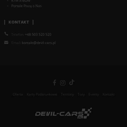
KTM X-BOW
Portale Piszą o Nas
KONTAKT
Telefon:
+48 503 520 520
Email:
kontakt@devil-cars.pl
Oferta
Karty Podarunkowe
Terminy
Tory
Eventy
Kontakt