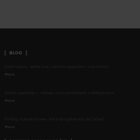
BLOG
Znaki nakazu - pełna lista z opisem, wyglądem i znaczeniem
Więcej
Gokart spalinowy — rodzaje, ceny i porównanie z elektrycznym
Więcej
Drifting vs jazda torowa - która dyscyplina jest dla Ciebie?
Więcej