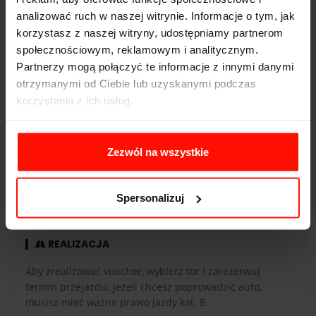
analizować ruch w naszej witrynie. Informacje o tym, jak
Pojemność:
2,5 l
korzystasz z naszej witryny, udostępniamy partnerom
Skrzynia biegów:
manualna
społecznościowym, reklamowym i analitycznym.
Partnerzy mogą połączyć te informacje z innymi danymi
otrzymanymi od Ciebie lub uzyskanymi podczas
korzystania z ich usług.
WAŻNOŚĆ
Zezwól na wszystkie
Voucher jest ważny 365 dni od daty zakupu. Voucher
opłacony kartą podarunkową ma taką samą ważność co
karta. Przejazdy są realizowane w sezonie od maja do
Spersonalizuj
października.
REALIZACJA
Aby zrealizować voucher, wybierz tor i zarezerwuj
termin przejazdu. Jeżeli chcesz poprowadzić auto,
musisz mieć ważne prawo jazdy kat. B.