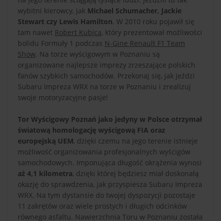
wybitni kierowcy, jak
Michael Schumacher, Jackie
Stewart czy Lewis Hamilton
. W 2010 roku pojawił się
tam nawet
Robert Kubica
, który prezentował możliwości
bolidu Formuły 1 podczas
N-Gine Renault F1 Team
Show
. Na torze wyścigowym w Poznaniu są
organizowane najlepsze imprezy zrzeszające polskich
fanów szybkich samochodów. Przekonaj się, jak jeździ
Subaru Impreza WRX na torze w Poznaniu i zrealizuj
swoje motoryzacyjne pasje!
Tor Wyścigowy Poznań jako jedyny w Polsce otrzymał
światową homologację wyścigową FIA oraz
europejską UEM
, dzięki czemu na jego terenie istnieje
możliwość organizowania profesjonalnych wyścigów
samochodowych. Imponująca długość okrążenia wynosi
aż 4,1 kilometra
, dzięki której będziesz miał doskonałą
okazję do sprawdzenia, jak przyspiesza Subaru Impreza
WRX. Na tym dystansie do twojej dyspozycji pozostaje
11 zakrętów oraz wiele prostych i długich odcinków
równego asfaltu. Nawierzchnia Toru w Poznaniu została