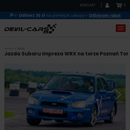
KONTAKT
0
🏁🔆
Odbierz 30 zł
na pierwsze zakupy »
Odbieram rabat
Togg
navi
Home
Auto
Jazda Subaru Impreza WRX na torze Poznań Tor 