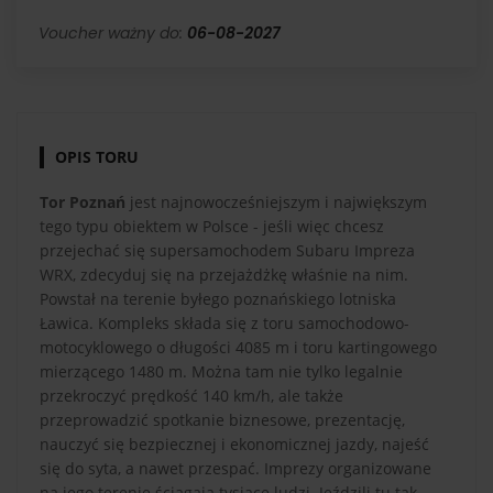
Voucher ważny do:
06-08-2027
OPIS TORU
Tor Poznań
jest najnowocześniejszym i największym
tego typu obiektem w Polsce - jeśli więc chcesz
przejechać się supersamochodem Subaru Impreza
WRX, zdecyduj się na przejażdżkę właśnie na nim.
Powstał na terenie byłego poznańskiego lotniska
Ławica. Kompleks składa się z toru samochodowo-
motocyklowego o długości 4085 m i toru kartingowego
mierzącego 1480 m. Można tam nie tylko legalnie
przekroczyć prędkość 140 km/h, ale także
przeprowadzić spotkanie biznesowe, prezentację,
nauczyć się bezpiecznej i ekonomicznej jazdy, najeść
się do syta, a nawet przespać. Imprezy organizowane
na jego terenie ściągają tysiące ludzi. Jeździli tu tak