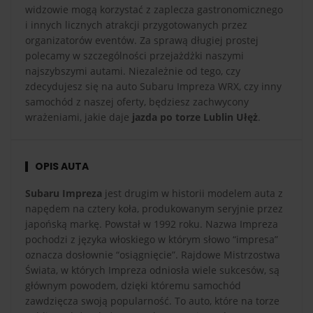
widzowie mogą korzystać z zaplecza gastronomicznego
i innych licznych atrakcji przygotowanych przez
organizatorów eventów. Za sprawą długiej prostej
polecamy w szczególności przejażdżki naszymi
najszybszymi autami. Niezależnie od tego, czy
zdecydujesz się na auto Subaru Impreza WRX, czy inny
samochód z naszej oferty, będziesz zachwycony
wrażeniami, jakie daje
jazda po torze Lublin Ułęż
.
OPIS AUTA
Subaru Impreza
jest drugim w historii modelem auta z
napędem na cztery koła, produkowanym seryjnie przez
japońską markę. Powstał w 1992 roku. Nazwa Impreza
pochodzi z języka włoskiego w którym słowo “impresa”
oznacza dosłownie “osiągnięcie”. Rajdowe Mistrzostwa
Świata, w których Impreza odniosła wiele sukcesów, są
głównym powodem, dzięki któremu samochód
zawdzięcza swoją popularność. To auto, które na torze