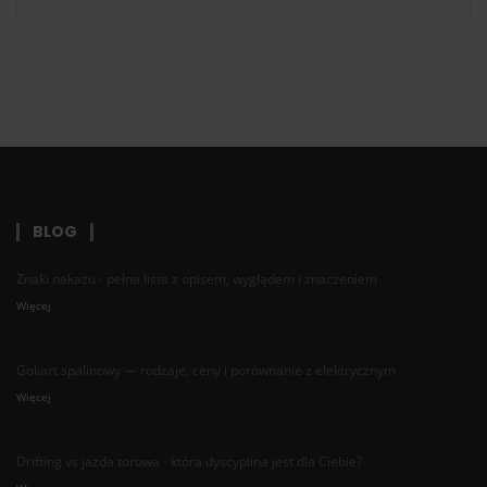
BLOG
Znaki nakazu - pełna lista z opisem, wyglądem i znaczeniem
Więcej
Gokart spalinowy — rodzaje, ceny i porównanie z elektrycznym
Więcej
Drifting vs jazda torowa - która dyscyplina jest dla Ciebie?