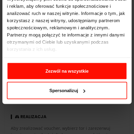
i reklam, aby oferować funkcje społecznościowe i
Napęd:
4x4
analizować ruch w naszej witrynie. Informacje o tym, jak
korzystasz z naszej witryny, udostępniamy partnerom
Pojemność:
2,5 l
społecznościowym, reklamowym i analitycznym.
Skrzynia biegów:
manualna
Partnerzy mogą połączyć te informacje z innymi danymi
otrzymanymi od Ciebie lub uzyskanymi podczas
korzystania z ich usług.
WAŻNOŚĆ
Zezwól na wszystkie
Voucher jest ważny 365 dni od daty zakupu. Voucher
opłacony kartą podarunkową ma taką samą ważność co
Spersonalizuj
karta. Przejazdy są realizowane w sezonie od maja do
października.
REALIZACJA
Aby zrealizować voucher, wybierz tor i zarezerwuj