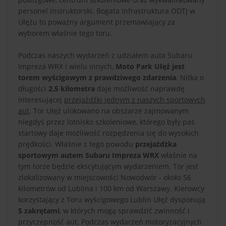
personel instruktorski. Bogata infrastruktura ODTJ w
Ułężu to poważny argument przemawiający za
wyborem właśnie tego toru.
Podczas naszych wydarzeń z udziałem auta Subaru
Impreza WRX i wielu innych,
Moto Park Ułęż jest
torem wyścigowym z prawdziwego zdarzenia
. Nitka o
długości
2,5 kilometra
daje możliwość naprawdę
interesującej
przejażdżki jednym z naszych sportowych
aut
. Tor Ułęż ulokowano na obszarze zajmowanym
niegdyś przez lotnisko szkoleniowe, którego były pas
startowy daje możliwość rozpędzenia się do wysokich
prędkości. Właśnie z tego powodu
przejażdżka
sportowym autem Subaru Impreza WRX
właśnie na
tym torze będzie ekscytującym wydarzeniem. Tor jest
zlokalizowany w miejscowości Nowodwór - około 56
kilometrów od Lublina i 100 km od Warszawy. Kierowcy
korzystający z Toru wyścigowego Lublin Ułęż dysponują
5 zakrętami
, w których mogą sprawdzić zwinność i
przyczepność aut. Podczas wydarzeń motoryzacyjnych