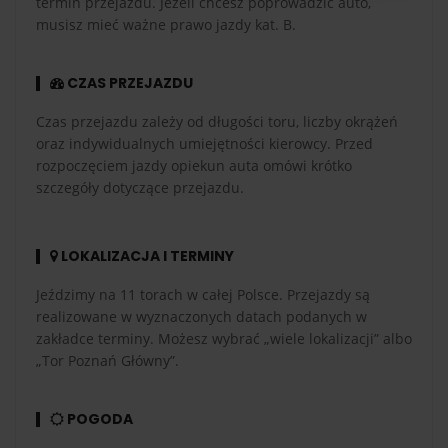
termin przejazdu. Jeżeli chcesz poprowadzić auto,
musisz mieć ważne prawo jazdy kat. B.
CZAS PRZEJAZDU
Czas przejazdu zależy od długości toru, liczby okrążeń
oraz indywidualnych umiejętności kierowcy. Przed
rozpoczęciem jazdy opiekun auta omówi krótko
szczegóły dotyczące przejazdu.
LOKALIZACJA I TERMINY
Jeździmy na 11 torach w całej Polsce. Przejazdy są
realizowane w wyznaczonych datach podanych w
zakładce terminy. Możesz wybrać „wiele lokalizacji” albo
„Tor Poznań Główny”.
POGODA