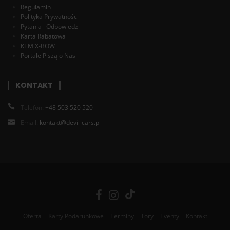
Regulamin
Polityka Prywatności
Pytania i Odpowiedzi
Karta Rabatowa
KTM X-BOW
Portale Piszą o Nas
KONTAKT
Telefon:
+48 503 520 520
Email:
kontakt@devil-cars.pl
Oferta
Karty Podarunkowe
Terminy
Tory
Eventy
Kontakt