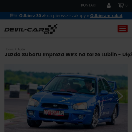
KONTAKT
0
🏁🔆
Odbierz 30 zł
na pierwsze zakupy »
Odbieram rabat
Togg
navi
Home
Auto
Jazda Subaru Impreza WRX na torze Lublin - Ułęż