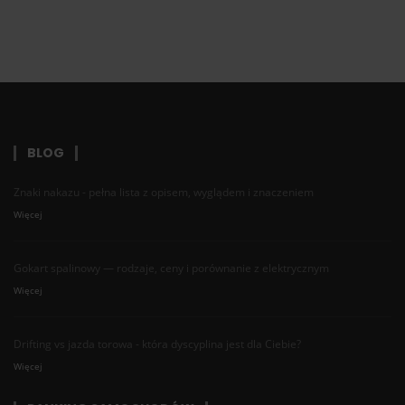
BLOG
Znaki nakazu - pełna lista z opisem, wyglądem i znaczeniem
Więcej
Gokart spalinowy — rodzaje, ceny i porównanie z elektrycznym
Więcej
Drifting vs jazda torowa - która dyscyplina jest dla Ciebie?
Więcej