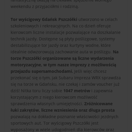
weekendu z przyjaciółmi i rodziną.
Tor wyścigowy Gdańsk Pszczółki
utworzono w celach
szkoleniowych i rekreacyjnych. Na co dzień oferuje
kierowcom liczne instalacje pozwalające na doszkalanie
technik jazdy. Dostępne są płyty poślizgowe, systemy
destabilizujące tor jazdy oraz kurtyny wodne, które
idealnie odwzorowują zachowanie auta w poślizgu.
Na
torze Pszczółki organizowane są liczne wydarzenia
motoryzacyjne, w tym nasze imprezy z możliwością
przejazdu supersamochodami.
Jeśli więc chcesz
przekonać się o tym, jak Subaru Impreza WRX sprawdza
się na torze w Gdańsku, nie czekaj i zamów voucher już
dziś! Nitka toru liczy sobie
1047 metrów
i zapewnia
korzystającym z niego kierowcom możliwość
sprawdzenia własnych umiejętności.
Zróżnicowane
łuki zakrętów, liczne wzniesienia oraz długa prosta
pozwalają na dokładne poznanie właściwości jezdnych
sportowych aut. Tor wyścigowy Pszczółki jest
wyposażony w wiele udogodnień dla kierowców oraz