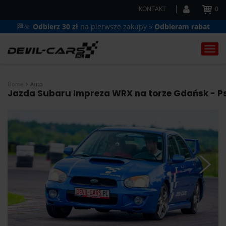
KONTAKT
0
🏁🔆
Odbierz 30 zł
na pierwsze zakupy »
Odbieram rabat
Togg
navi
Home
Auto
Jazda Subaru Impreza WRX na torze Gdańsk - Psz