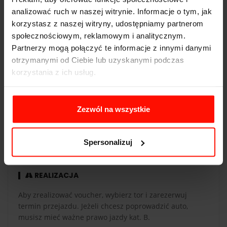
analizować ruch w naszej witrynie. Informacje o tym, jak
Pojemność:
2,5 l
korzystasz z naszej witryny, udostępniamy partnerom
Skrzynia biegów:
manualna
społecznościowym, reklamowym i analitycznym.
Partnerzy mogą połączyć te informacje z innymi danymi
otrzymanymi od Ciebie lub uzyskanymi podczas
korzystania z ich usług.
WAŻNOŚĆ
Zezwól na wszystkie
Voucher jest ważny 365 dni od daty zakupu. Voucher
opłacony kartą podarunkową ma taką samą ważność co
karta. Przejazdy są realizowane w sezonie od maja do
Spersonalizuj
października.
REALIZACJA
Aby zrealizować voucher, wybierz tor i zarezerwuj
termin przejazdu. Jeżeli chcesz poprowadzić auto,
musisz mieć ważne prawo jazdy kat. B.