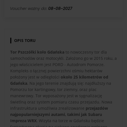
Voucher ważny do:
08-08-2027
OPIS TORU
Tor Pszczółki koło Gdańska
to nowoczesny tor dla
samochodów oraz motocykli. Założono go w 2015 roku, a
jego właścicielem jest PORD - Autodrom Pomorze.
Kompleks o łącznej powierzchni ośmiu hektarów
położony jest w odległości
około 25 kilometrów od
Gdańska
. Na jego terenie znajdują się: najdłuższy na
Pomorzu tor kartingowy, tor ziemny, oraz plac
manewrowy. Tor wyposażony jest w sygnalizację
świetlną oraz system pomiaru czasu przejazdu. Nowa
infrastruktura umożliwia zrealizowanie
przejazdów
najpopularniejszymi autami, takimi jak Subaru
Impreza WRX
. Wizyta na torze w Gdańsku będzie
fantastyczną okazją na ciekawe spędzenie wolnego