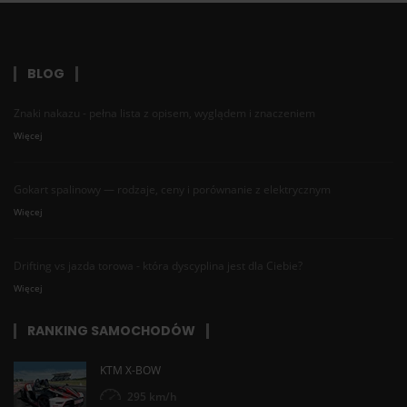
BLOG
Znaki nakazu - pełna lista z opisem, wyglądem i znaczeniem
Więcej
Gokart spalinowy — rodzaje, ceny i porównanie z elektrycznym
Więcej
Drifting vs jazda torowa - która dyscyplina jest dla Ciebie?
Więcej
RANKING SAMOCHODÓW
KTM X-BOW
295 km/h