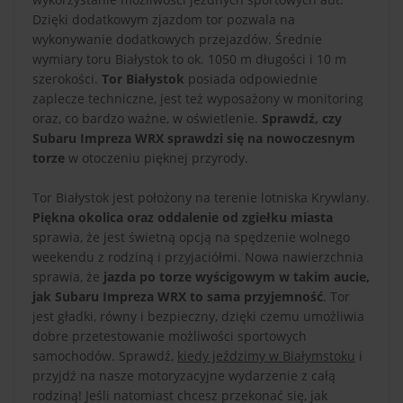
Dzięki dodatkowym zjazdom tor pozwala na
wykonywanie dodatkowych przejazdów. Średnie
wymiary toru Białystok to ok. 1050 m długości i 10 m
szerokości.
Tor Białystok
posiada odpowiednie
zaplecze techniczne, jest też wyposażony w monitoring
oraz, co bardzo ważne, w oświetlenie.
Sprawdź, czy
Subaru Impreza WRX sprawdzi się na nowoczesnym
torze
w otoczeniu pięknej przyrody.
Tor Białystok jest położony na terenie lotniska Krywlany.
Piękna okolica oraz oddalenie od zgiełku miasta
sprawia, że jest świetną opcją na spędzenie wolnego
weekendu z rodziną i przyjaciółmi. Nowa nawierzchnia
sprawia, że
jazda po torze wyścigowym w takim aucie,
jak Subaru Impreza WRX to sama przyjemność
. Tor
jest gładki, równy i bezpieczny, dzięki czemu umożliwia
dobre przetestowanie możliwości sportowych
samochodów. Sprawdź,
kiedy jeździmy w Białymstoku
i
przyjdź na nasze motoryzacyjne wydarzenie z całą
rodziną! Jeśli natomiast chcesz przekonać się, jak