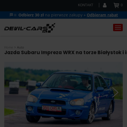
KONTAKT
0
🏁🔆
Odbierz 30 zł
na pierwsze zakupy »
Odbieram rabat
Togg
navi
Home
Auto
Jazda Subaru Impreza WRX na torze Białystok i 