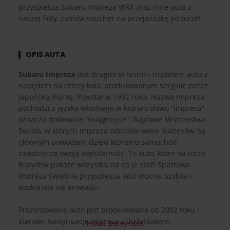
przyspiesza Subaru Impreza WRX oraz inne auta z
naszej floty, zamów voucher na przejażdżkę po torze!
OPIS AUTA
Subaru Impreza
jest drugim w historii modelem auta z
napędem na cztery koła, produkowanym seryjnie przez
japońską markę. Powstał w 1992 roku. Nazwa Impreza
pochodzi z języka włoskiego w którym słowo “impresa”
oznacza dosłownie “osiągnięcie”. Rajdowe Mistrzostwa
Świata, w których Impreza odniosła wiele sukcesów, są
głównym powodem, dzięki któremu samochód
zawdzięcza swoją popularność. To auto, które na torze
Białystok pokaże wszystko, na co je stać! Sportowa
Impreza świetnie przyspiesza, jest mocna, szybka i
doskonale się prowadzi.
Prezentowane auto jest produkowane od 2002 roku i
stanowi kontynuację Imprezy z dodatkowym
Pokaż pełny opis