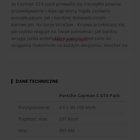
że Cayman GT4-pack prowadzi się niezwykle pewnie,
przewidywalnie i daje ogromną frajdę zarówno
początkującym, jak i bardziej doświadczonym
kierowcom. Na torze Wrocław - Krzywa przekonasz się,
jak szybko reaguje na Twoje polecenia i jak bardzo
wciąga jazda autem, które zostało stworzone do
Pokaż pełny opis
osiągania maksimum na każdym okrążeniu. Voucher na
jazdę Porsche Cayman S 981 to świetny prezent dla
każdego fana motoryzacji – gwarancja
niezapomnianych emocji za kierownicą sportowego
auta z prawdziwym wyścigowym rodowodem.
DANE TECHNICZNE
Porsche Cayman S GT4-Pack
Przyspieszenie:
4.0
s do 100 km/h
Prędkość max:
297
km/h
Moc:
395
KM