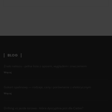
BLOG
Znaki nakazu - pełna lista z opisem, wyglądem i znaczeniem
Więcej
Gokart spalinowy — rodzaje, ceny i porównanie z elektrycznym
Więcej
Drifting vs jazda torowa - która dyscyplina jest dla Ciebie?