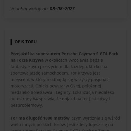
Voucher ważny do:
08-08-2027
OPIS TORU
Przejażdżka superautem Porsche Cayman S GT4-Pack
na Torze Krzywa
w okolicach Wrocławia będzie
fantastycznym przeżyciem dla każdego, kto kocha
sportową jazdę samochodem. Tor Krzywa jest
miejscem, w którym odnajdą się wszyscy pasjonaci
motoryzacji. Obiekt powstał w Osłej, położonej
niedaleko Bolesławca i Legnicy. Lokalizacja niedaleko
autostrady A4 sprawia, że dojazd na tor jest łatwy i
bezproblemowy.
Tor ma długość 1800 metrów
, czym wyróżnia się wśród
wielu innych polskich torów. Jeśli zdecydujesz się na
jazdę autem Porsche Cayman S GT4-Pack po Torze