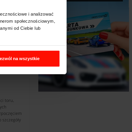
ołecznościowe i analizować
artnerom społecznościowym,
anymi od Ciebie lub
ezwól na wszystkie
i toru,
nych
ozpoczęciem
o szczegóły