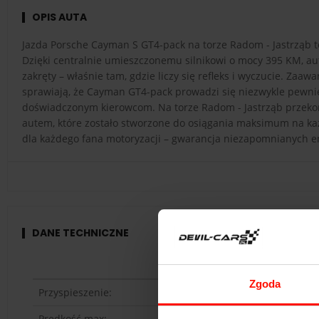
OPIS AUTA
Jazda Porsche Cayman S GT4-pack na torze Radom - Jastrząb t
Dzięki centralnie umieszczonemu silnikowi o mocy 395 KM, aut
zakręty – właśnie tam, gdzie liczy się refleks i wyczucie. Z
sprawiają, że Cayman GT4-pack prowadzi się niezwykle pewnie
doświadczonym kierowcom. Na torze Radom - Jastrząb przekona
autem, które zostało stworzone do osiągania maksimum na ka
dla każdego fana motoryzacji – gwarancja niezapomnianych 
DANE TECHNICZNE
Porsch
Zgoda
Przyspieszenie:
4.0
s d
Prędkość max:
297
km