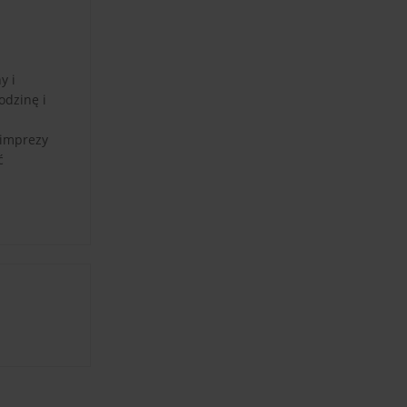
y i
odzinę i
 imprezy
ć