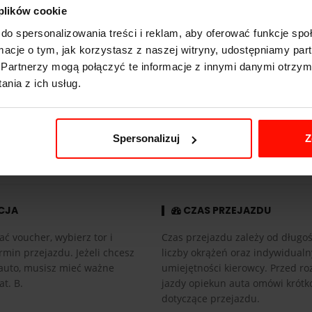
 plików cookie
do spersonalizowania treści i reklam, aby oferować funkcje sp
ormacje o tym, jak korzystasz z naszej witryny, udostępniamy p
g
Partnerzy mogą połączyć te informacje z innymi danymi otrzym
nia z ich usług.
tyczna
Spersonalizuj
Z
CJA
CZAS PRZEJAZDU
ać voucher, wybierz tor i
Czas przejazdu zależy od długośc
rmin przejazdu. Jeżeli chcesz
liczby okrążeń oraz indywidual
auto, musisz mieć ważne
umiejętności kierowcy. Przed r
at. B.
jazdy opiekun auta omówi krótk
dotyczące przejazdu.