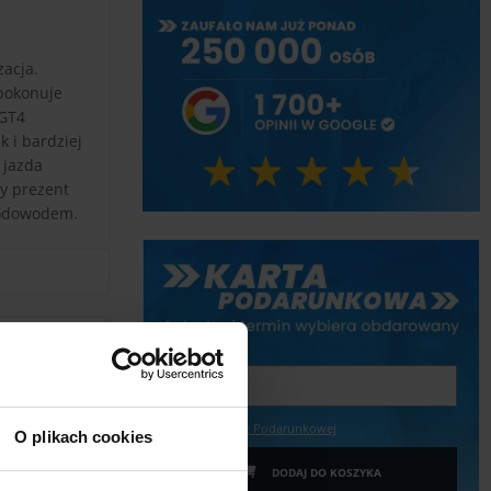
zacja.
 pokonuje
 GT4
 i bardziej
 jazda
y prezent
rodowodem.
Wpisz kwotę
Więcej o Karcie Podarunkowej
O plikach cookies
DODAJ DO KOSZYKA