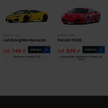
Jazda po Torze
Jazda po Torze
Lamborghini Huracan
Ferrari F430
od:
749
zł
zobacz
od:
529
zł
zobacz
Marzenie w wersji V10
Przejażdżka sportowym autem po
torze