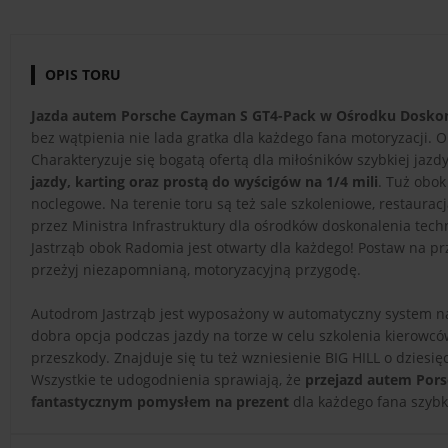
OPIS TORU
Jazda autem Porsche Cayman S GT4-Pack w Ośrodku Doskona
bez wątpienia nie lada gratka dla każdego fana motoryzacji. O
Charakteryzuje się bogatą ofertą dla miłośników szybkiej jazd
jazdy, karting oraz prostą do wyścigów na 1/4 mili
. Tuż obok
noclegowe. Na terenie toru są też sale szkoleniowe, restaura
przez Ministra Infrastruktury dla ośrodków doskonalenia tec
Jastrząb obok Radomia jest otwarty dla każdego! Postaw na 
przeżyj niezapomnianą, motoryzacyjną przygodę.
Autodrom Jastrząb jest wyposażony w automatyczny system naw
dobra opcja podczas jazdy na torze w celu szkolenia kierowcó
przeszkody. Znajduje się tu też wzniesienie BIG HILL o dzies
Wszystkie te udogodnienia sprawiają, że
przejazd autem Pors
fantastycznym pomysłem na prezent
dla każdego fana szybki