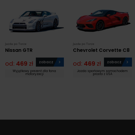
Jazda po Torze
Jazda po Torze
Nissan GTR
Chevrolet Corvette C8
od:
469
zł
zobacz
od:
469
zł
zobacz
Wyjątkowy prezent dla fana
Jazda sportowym samochodem
motoryzacji
prosto z USA