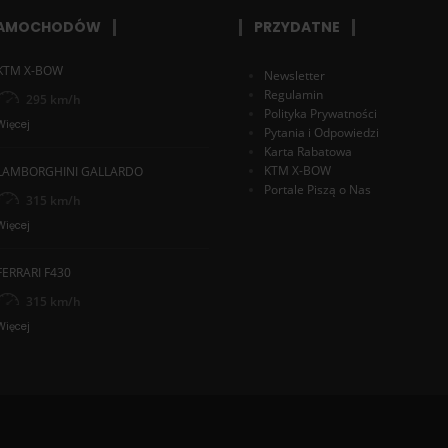
SAMOCHODÓW
PRZYDATNE
KTM X-BOW
Newsletter
Regulamin
295 km/h
Polityka Prywatności
Więcej
Pytania i Odpowiedzi
Karta Rabatowa
KTM X-BOW
LAMBORGHINI GALLARDO
Portale Piszą o Nas
315 km/h
Więcej
FERRARI F430
315 km/h
Więcej