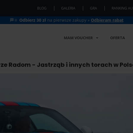
BLOG
GALERIA
GRA
RANKING AU
🏁🔆
Odbierz 30 zł
na pierwsze zakupy »
Odbieram rabat
MAM VOUCHER
OFERTA
e Radom - Jastrząb i innych torach w Pols