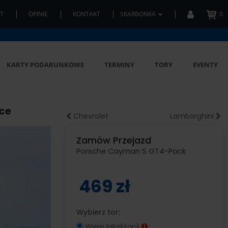
T
OPINIE
KONTAKT
SKARBONKA
0
KARTY PODARUNKOWE
TERMINY
TORY
EVENTY
ce
Chevrolet
Lamborghini
Zamów Przejazd
Porsche Cayman S GT4-Pack
469 zł
Wybierz tor:
Wiele lokalizacji