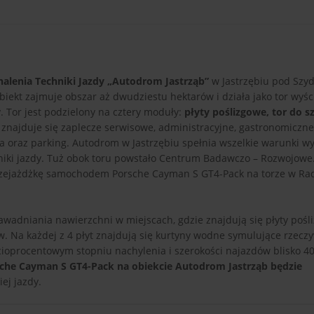
lenia Techniki Jazdy „Autodrom Jastrząb”
w Jastrzębiu pod Szy
biekt zajmuje obszar aż dwudziestu hektarów i działa jako tor wyś
y. Tor jest podzielony na cztery moduły:
płyty poślizgowe, tor do s
 znajduje się zaplecze serwisowe, administracyjne, gastronomiczne 
cja oraz parking. Autodrom w Jastrzębiu spełnia wszelkie warunki 
hniki jazdy. Tuż obok toru powstało Centrum Badawczo – Rozwojow
przejażdżkę samochodem Porsche Cayman S GT4-Pack na torze w Ra
adniania nawierzchni w miejscach, gdzie znajdują się płyty pośli
w. Na każdej z 4 płyt znajdują się kurtyny wodne symulujące rzeczy
ięcioprocentowym stopniu nachylenia i szerokości najazdów blisko 4
che Cayman S GT4-Pack na obiekcie Autodrom Jastrząb będzie
ej jazdy.