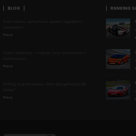
BLOG
RANKING 
Znaki nakazu - pełna lista z opisem, wyglądem i
znaczeniem
Więcej
Gokart spalinowy — rodzaje, ceny i porównanie z
elektrycznym
Więcej
Drifting vs jazda torowa - która dyscyplina jest dla
Ciebie?
Więcej