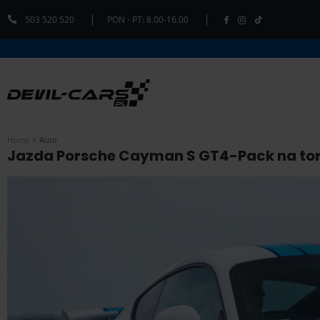
503 520 520
PON - PT: 8.00-16.00
Home
Auto
Jazda Porsche Cayman S GT4-Pack na torz