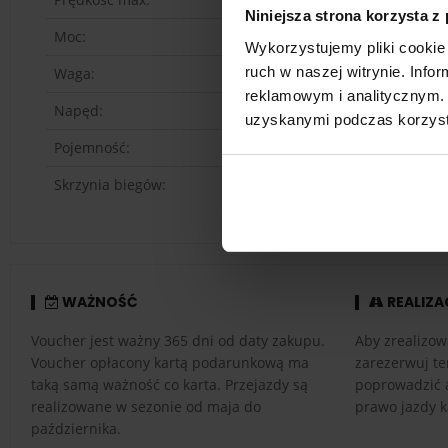
Niniejsza strona korzysta z
Moc:
395
KM
Wykorzystujemy pliki cookie 
ruch w naszej witrynie. Inf
Waga:
1290
k
reklamowym i analitycznym. 
Napęd:
tył
uzyskanymi podczas korzysta
Pojemność:
3.4 l
Skrzynia biegów:
automa
WAŻNOŚĆ
REALIZA
Voucher jest ważny 365 dni od daty zakupu.
Aby zrealizow
Voucher opłacony kartą podarunkową ma
zarezerwuj te
taką samą ważność co karta. Przejazdy są
poprowadzić 
realizowane w sezonie od maja do
prawo jazdy k
października.