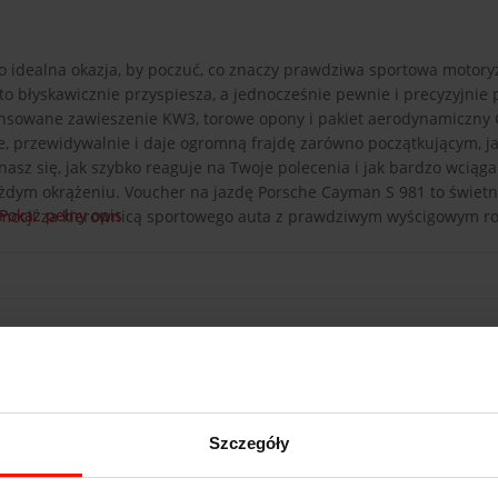
o idealna okazja, by poczuć, co znaczy prawdziwa sportowa motory
o błyskawicznie przyspiesza, a jednocześnie pewnie i precyzyjnie
aawansowane zawieszenie KW3, torowe opony i pakiet aerodynamiczny
, przewidywalnie i daje ogromną frajdę zarówno początkującym, jak
sz się, jak szybko reaguje na Twoje polecenia i jak bardzo wciąga
żdym okrążeniu. Voucher na jazdę Porsche Cayman S 981 to świetn
Pokaż pełny opis
emocji za kierownicą sportowego auta z prawdziwym wyścigowym 
e Cayman S GT4-Pack
Szczegóły
o 100 km/h
/h