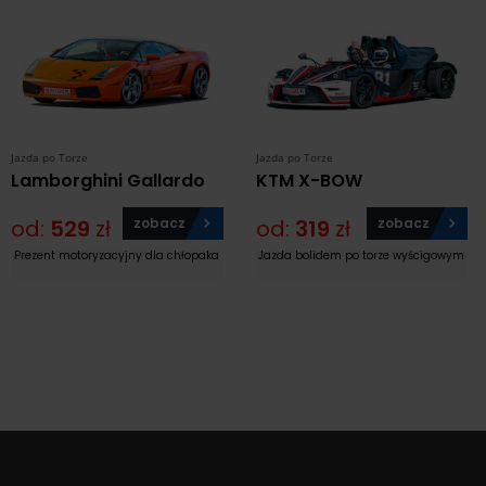
Jazda po Torze
Jazda po Torze
Lamborghini Gallardo
KTM X-BOW
od:
529
zł
zobacz
od:
319
zł
zobacz
Prezent motoryzacyjny dla chłopaka
Jazda bolidem po torze wyścigowym