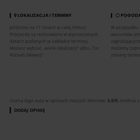
LOKALIZACJA I TERMINY
POGOD
Jeździmy na 11 torach w całej Polsce.
W przypadku 
Przejazdy są realizowane w wyznaczonych
warunków atm
datach podanych w zakładce terminy.
zagrażającyc
Możesz wybrać „wiele lokalizacji” albo „Tor
możemy zapro
Poznań Główny”.
zmianę termi
Ocena tego auta w opiniach naszych klientów:
5,0/5
, średnia z
DODAJ OPINIĘ