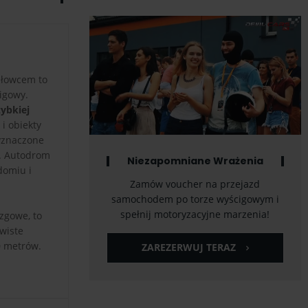
dłowcem to
cigowy.
zybkiej
i obiekty
wyznaczone
e. Autodrom
Niezapomniane Wrażenia
domiu i
Zamów voucher na przejazd
samochodem po torze wyścigowym i
spełnij motoryzacyjne marzenia!
zgowe, to
wiste
0 metrów.
ZAREZERWUJ TERAZ