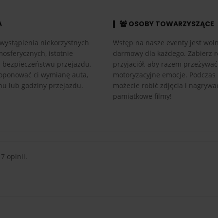
A
OSOBY TOWARZYSZĄCE
wystąpienia niekorzystnych
Wstęp na nasze eventy jest woln
osferycznych, istotnie
darmowy dla każdego. Zabierz r
h bezpieczeństwu przejazdu,
przyjaciół, aby razem przeżywać
ponować ci wymianę auta,
motoryzacyjne emocje. Podczas
nu lub godziny przejazdu.
możecie robić zdjęcia i nagrywa
pamiątkowe filmy!
 7 opinii.